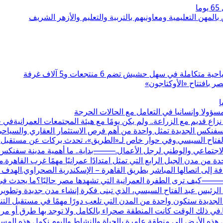
بالمهن التعليمية ومعاونيهم بالتربية والتعليم والأزهر الشريف
 بافتتاح «الأوكتاجون»
ا
ولا وإنسانيا في التعامل مع الحالات الحرجة
قديم مع الزراعة.. ولم يكن يومًا مع هيئة المجتمعات العمرانيةف
نة سفنكس الجديدة تمثل واحدة من أهم فرص الاستثمار العقاري والسيا
 الفتاح السيسي.وفي حوار خاص لـ«الطريق»، تحدث بركات عن مستقبل الم
دور الاجتماعي والوطني لرجل الأعمال.⸻بداية.. ما أهمية مدينة سفنك
 إلى اتصالها المباشر بطريق القاهرة – الإسكندرية الصحراوي.الهدف
كيف ترى الطفرة العمرانية التي تشهدها مصر حاليًا؟ما يحدث في م
رئيس عبد الفتاح السيسي، الذي تبنى فكرة إنشاء مدن جديدة وتطوير الب
جديدة ستكون واحدة من المدن التي تلعب دورًا مهمًا في مستقبل ال
ت علاقتكم بها؟علاقتنا بالمنطقة تعود لأكثر من 30 عامًا.في ذلك الوقت كانت المنطقة صحراء بالكام
 هذه الأرض إلى منطقة عامرة بالحياة والنشاط.واليوم نكمل هذه المس