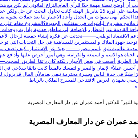
 أن أوضح نقطة مهمة جدًا للرأي العام.النزاع القانوني لم يكن مع هيئ
في أصلها كانت مع وزارة الزراعة واستصلاح الأراضي في فترة سابقة على ثورة 25 يناير
هذا الحكم أنهى سنوات من الجدل وأعاد الاعتبار لنا بعد حملات تشويه تعر
القادمة عبر المطار، بالإضافة إلى مناطق خدمية وإدارية ووحدات سكن
 الاقتصاد الوطني.⸻تحدثت عن فكرة إنشاء جمعية لرجال الأعمال ف
حيد جهود الملاك والمستثمرين للمساهمة في حل التحديات التي تواجه ا
 مدينة عالمية تليق باسم مصر.⸻بعيدًا عن الاستثمار.. كيف تصف مدح
لحياة هو الاسم والسمعة والكرامة، وهي أمور أحرص عليها وأدافع عنها
ل الطريق أصعب في بعض الأحيان، لكنه كان دائمًا الطريق الصحيح.⸻
ر من أحسن عملاً».الإيمان والصبر والتمسك بالمبدأ كانت دائمًا سلاحي
ا طيبًا في حياة الناس وسيرة محترمة تبقى بعده.لأن المال قد يزول، لك
الفرنسي يشهدن العرض الافتتاحي للمسرح الملكي بالرباط
ة
ة للنهر” للدكتور أحمد عمران عن دار المعارف المصرية
حمد عمران عن دار المعارف المصرية