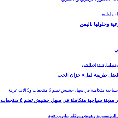
عية وحلولها باليمن
ي
أفضل طريقة لملء خزان الحب