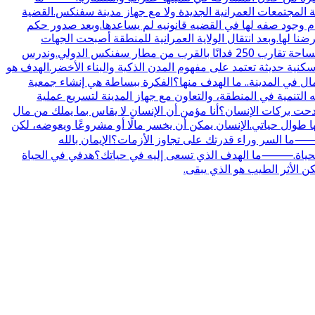
ة المجتمعات العمرانية الجديدة ولا مع جهاز مدينة سفنكس.القضية
.بل الهيئه كانت تحاول البحث عن حل ولكن عدم وجود صفه لها في القضيه قانونيه لم يساعدها.وبعد صدور حكم
ضنا لها.وبعد انتقال الولاية العمرانية للمنطقة أصبحت الجهات
العمرانية مسؤولة عن تنفيذ الإجراءات الخاصة بالتنمية.⸻ما ملامح مشروع الباشوات في سفنكس الجديدة؟المشروع مقام على مساحة تقارب 250 فدانًا بالقرب من مطار سفنكس الدولي.وندرس
ية حديثة تعتمد على مفهوم المدن الذكية والبناء الأخضر.الهدف هو
ي المدينة.. ما الهدف منها؟الفكرة ببساطة هي إنشاء جمعية
لتنمية في المنطقة، والتعاون مع جهاز المدينة لتسريع عملية
ت بركات الإنسان؟أنا مؤمن أن الإنسان لا يقاس بما يملك من مال
 طوال حياتي.الإنسان يمكن أن يخسر مالًا أو مشروعًا ويعوضه، لكن
ما السر وراء قدرتك على تجاوز الأزمات؟الإيمان بالله
 في الحياة.⸻ما الهدف الذي تسعى إليه في حياتك؟هدفي في الحياة
ن الأثر الطيب هو الذي يبقى.