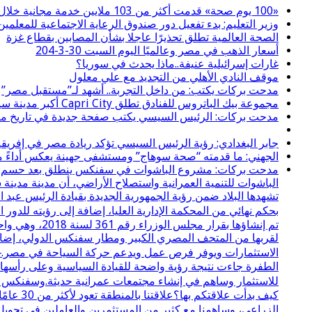
«100 يوم صحة» قدمت أكثر من 103 ملايين خدمة مجانية خلال 65 يوما
وزير التعليم: بدء تفعيل دور صندوق الرعاية الاجتماعية للمعلمين 
الصحة العالمية تطلق تحذيرًا عاجلا بشأن المصابين بقطاع غزة
أسعار الذهب في مصر وعالميًا اليوم السبت 30-3-204
غارات إسرائيلية عنيفة..ماذا يحدث في سوريا؟
موقف النادي الأهلي من التجديد مع علي معلول
مدحت بركات يكتب: من داخل التجربة.. أشهد لـ”مستقبل مصر”
مجموعة بيك الباتروس للفنادق تطلق Capri City أكبر مدينة سياحية متكاملة في سهل حشيش تضم 6 منتجعات و5 آلاف غرفة
مدحت بركات: الرئيس السيسي يكتب صفحة جديدة في تاريخ مصر
جابر البغدادي: رؤية الرئيس السيسي تؤكد ريادة مصر في إفريقي
الجهني: ما قدمته “صحة سوهاج” ومستشفى جهينة يعكس أداءً مسؤ
مدحت بركات: مشروع الباشوات في سفنكس ينطلق بعد حسم نزاع 
الباشوات للتنمية العمرانية واستصلاح الأراضي، أن مدينة مدي
تشهدها البلاد ضمن رؤية الجمهورية الجديدة بقيادة الرئيس عبد
بحكم نهائي من المحكمة الإدارية العليا، إضافة إلى رؤيته لل
لقربها من المتحف المصري الكبير ومطار سفنكس الدولي، إضافة
الاستثمارات ويوفر فرص عمل ويدعم حركة السياحة في مصر.⸻
الطفرة جاءت نتيجة رؤية واضحة للقيادة السياسية وعلى رأسها ال
للاستثمار وساهم في إنشاء مجتمعات عمرانية حديثة.وسفنكس ال
كيف بدأ
الزراعي، وساهمنا مع كثير من المستثمرين والعاملين في تحويل