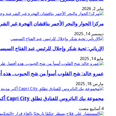
يناير 2, 2026
مركزا الحوار والبحر الأحمر يناقشان الهجرة غير الشر
ديسمبر 14, 2025
الإرياني: تحية شكر وإجلال للرئيس عبد الفتاح السيس
مايو 14, 2025
عمرو خالد: شح القلوب أسوأ من شح الجيوب.. هذه 
مارس 18, 2025
مجموعة بيك الباتروس للفنادق تطلق Capri City أكبر مدينة سياحية متكاملة في سهل حشيش تضم 6 منتجعات و5 آلاف غرفة