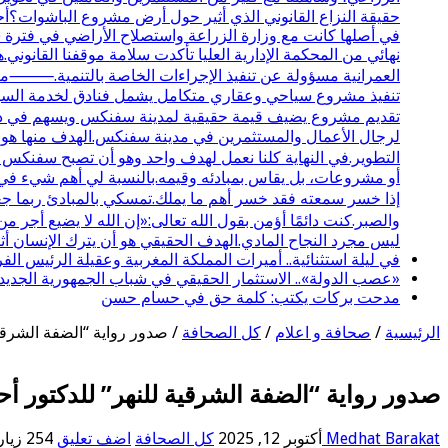
حقيقة النزاع القانوني الذي أثير حول أرض مشروع الباشوات؟أحب
نهائي من المحكمة الإدارية العليا تأكدت سلامة موقفنا القانوني.
تنفيذ مشروع سياحي وعقاري متكامل يشمل فنادق لخدمة السياحة 
تقديم مشروع يضيف قيمة حقيقية لمدينة سفنكس ويسهم في دعم
لرجال الأعمال والمستثمرين في مدينة سفنكس.الهدف منها هو تو
التطوير.في النهاية كلنا نعمل لهدف واحد وهو أن تصبح سفنكس
أو مشروعات، بل يقاس بمبادئه وقيمه.بالنسبة لي أهم شيء في ا
إذا خسر سمعته فقد خسر أهم ما يملك.تمسكي بالمبادئ ربما جع
والصبر.كنت دائمًا أؤمن بقول الله تعالى:«إن الله لا يضيع أج
ليس مجرد النجاح المادي.الهدف الحقيقي هو أن يترك الإنسان أثرً
في ليلة استثنائية.. أميرات المملكة المغربية وعقيلة الرئيس 
«عصب الدولة».. الاستثمار الحقيقي في شباب الجمهورية الجديد
مدحت بركات يكتب: كلمة حق في حسام حسن
الرئيسية
/
صحافة و اعلام
/
كل الصحافة
/
صدور رواية “الضفة الشرقي
صدور رواية “الضفة الشرقية للنهر” للدكتور أ
Medhat Barakat
أكتوبر 12, 2025
كل الصحافة
اضف تعليق
254 زيارة