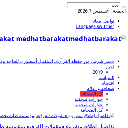
الجمعة , أغسطس 7 2026
تواصل معانا
Language switcher
akat medhatbarakat
«ممر شرفي من حفظة القرآن».. استقبال أسطوري للحاجة وفاء 
اخبار
2019
السياسة
اقتصاد
صحافة و اعلام
كل الصحافة
حوارات صحفية
حوارات صحفية
كل الصحافة
تفاصيل إطلاق مشروع «مقولات الفرق» بمؤسسة طاب