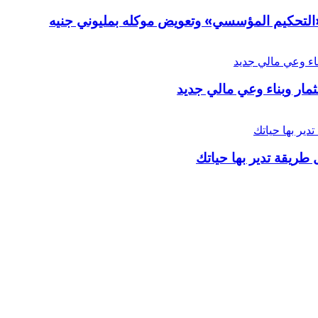
ر «التحكيم المؤسسي» وتعويض موكله بمليوني جنيه
ار وبناء وعي مالي جديد
 طريقة تدير بها حياتك