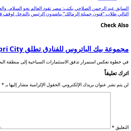
السابق
عبد الرحمن الصلاحي يكتب: مصر تقود العالم نحو السلام.. والع
التالي
طلاب “فنون جميلة الزمالك” يناشدون الرئيس بالتدخل لوقف قر
Check Also
مجموعة بيك الباتروس للفنادق تطلق Capri City أكبر مدينة سياحية متكاملة في سهل حشيش تضم 6 منتجعات و5 آلاف غرفة
في خطوة تعكس استمرار تدفق الاستثمارات السياحية إلى منطقة البحر
اترك تعليقاً
لن يتم نشر عنوان بريدك الإلكتروني.
الحقول الإلزامية مشار إليها بـ
*
التعليق
*