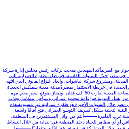
ي حوار مع الطريقأكد المهندس مدحت بركات رئيس مجلس إدارة شركة
حي في مصر خلال السنوات القادمة، في ظل الطفرة العمرانية التي
دينة، ومشروع شركة الباشوات، وأبعاد النزاع القانوني الذي انتهى
س الجديدة في خريطة الاستثمار بمصر؟مدينة مدينة سفنكس الجديدة
تم إنشاؤها بقرار مجلس الوزراء رقم 361 لسنة 2018، وهي واحدة من مدن الجيل الرابع التي تمثل امتدادًا عمرانيًا مهمًا غرب القاهرة.مساحة المدينة تقارب 60 ألف فدان، وتمتاز بموقع استراتيجي مهم
 من إنشاء المدينة هو إقامة مجتمع عمراني وسياحي متكامل يجذب
صر خلال السنوات الأخيرة هو طفرة عمرانية غير مسبوقة.هذه
نية التحتية بشكل كبير.هذا التوسع العمراني فتح آفاقًا واسعة
تنمية غرب القاهرة.⸻أنتم من أوائل المستثمرين في المنطقة..
ل ولا توجد بها طرق أو مرافق أو أي مظاهر للحياة.دخلنا المنطقة في البداية من خلال النشاط
يرة من خلال المشاركة في تنميتها عمرانيًا واستثماريًا.⸻ما