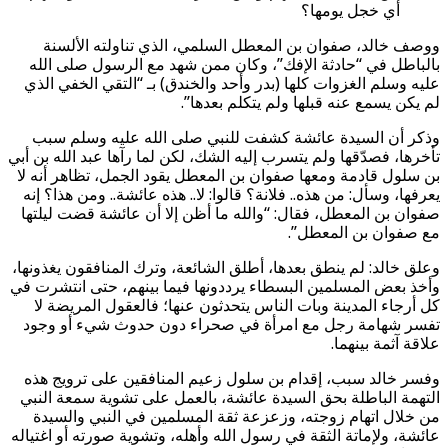
أي خجل يومها؟
ووصف خالد، صفوان بن المعطل السلمي، الذي تناولته الألسنة
بالباطل في “حادثة الإفك”، وكان ممن شهد مع الرسول صلى الله
عليه وسلم الغزوات كلها (بدر وأحد والخندق) بـ “التقي الخفي الذي
لم يكن يسمع عنه قبلها ولم يتكلم بعدها”.
وذكر أن السيدة عائشة كشفت للنبي صلى الله عليه وسلم سبب
تأخرها، فصدّقها ولم يتسرب إليه الشك، لكن لما رآها عبد الله بن أبي
بن سلول قادمة ومعها صفوان بن المعطل يقود الجمل، تظاهر أنه لا
يعرفها، وسأل: من هذه.. فلانة؟ قالوا: لا.. هذه عائشة.. ومن هذا؟ إنه
صفوان بن المعطل، فقال: “والله ما أظن إلا أن عائشة قضت ليلتها
مع صفوان بن المعطل”.
وعلق خالد: لم ينطق بعدها، أطلق الشائعة، وترك المنافقون يغذونها،
وأخذ بعض المسلمين البسطاء يرددونها فيما بينهم، حتى انتشرت في
كل أرجاء المدينة وبات الناس يتحدثون عنها؛ فالعقول المريضة لا
تفسر شهامة رجل مع امرأة في صحراء دون حدوث شيء أو وجود
علاقة آثمة بينهما.
وفسر خالد سبب، إقدام بن سلول زعيم المنافقين على ترويج هذه
التهمة الباطلة بحق السيدة عائشة، بالعمل على تشوية سمعة النبي
من خلال اتهام زوجته، وزعزعة ثقة المسلمين في النبي والسيدة
عائشة، ولإماتة الثقة في رسول الله وأهله، وتشوية صورته أو اغتياله