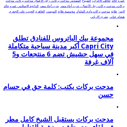
عمرو خالد
تحالف الأحزاب
الشيوخ
المهندس مدحت بركات، رجل الأعمال مدحت بركات، مدحت
بركات، مدحت بركات رجل الأعمال، حزب أبناء مصر
حزب أبناء مصر
الداعية الإسلامي عمرو خالد
اليمن
طابة
مدحت بركات وادي الملوك
مؤسسة طابة
السيسي
القاهرة
الحبيب علي الجفري
هشام عناني
بشرى الإرياني
مجموعة بيك الباتروس للفنادق تطلق
Capri City أكبر مدينة سياحية متكاملة
في سهل حشيش تضم 6 منتجعات و5
آلاف غرفة
مدحت بركات يكتب: كلمة حق في حسام
حسن
مدحت بركات يستقبل الشيخ كامل مطر