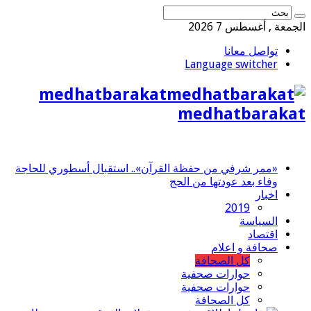
الجمعة , أغسطس 7 2026
تواصل معانا
Language switcher
medhatbarakat
medhatbarakat
«ممر شرفي من حفظة القرآن».. استقبال أسطوري للحاجة
وفاء بعد عودتها من الحج
اخبار
2019
السياسة
اقتصاد
صحافة و اعلام
كل الصحافة
حوارات صحفية
حوارات صحفية
كل الصحافة