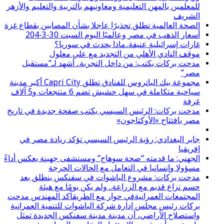
للمعلمين بالمهن التعليمية ومعاونيهم بالتربية والتعليم والأزهر
الشريف
الصحة العالمية تطلق تحذيرًا عاجلا بشأن المصابين بقطاع غزة
أسعار الذهب في مصر وعالميًا اليوم السبت 30-3-204
غارات إسرائيلية عنيفة..ماذا يحدث في سوريا؟
موقف النادي الأهلي من التجديد مع علي معلول
مدحت بركات يكتب: من داخل التجربة.. أشهد لـ”مستقبل
مصر”
مجموعة بيك الباتروس للفنادق تطلق Capri City أكبر مدينة
سياحية متكاملة في سهل حشيش تضم 6 منتجعات و5 آلاف
غرفة
مدحت بركات: الرئيس السيسي يكتب صفحة جديدة في تاريخ
مصر بافتتاح «الأوكتاجون»
جابر البغدادي: رؤية الرئيس السيسي تؤكد ريادة مصر في
إفريقيا
الجهني: ما قدمته “صحة سوهاج” ومستشفى جهينة يعكس أداءً
مسؤولا وإنسانيا في التعامل مع الحالات الحرجة
مدحت بركات: مشروع الباشوات في سفنكس ينطلق بعد
حسم نزاع قديم مع الزراعة.. ولم يكن يومًا مع هيئة
المجتمعات العمرانيةفي حوار مع الطريقأكد المهندس مدحت
بركات رئيس مجلس إدارة شركة الباشوات للتنمية العمرانية
واستصلاح الأراضي، أن مدينة مدينة سفنكس الجديدة تمثل