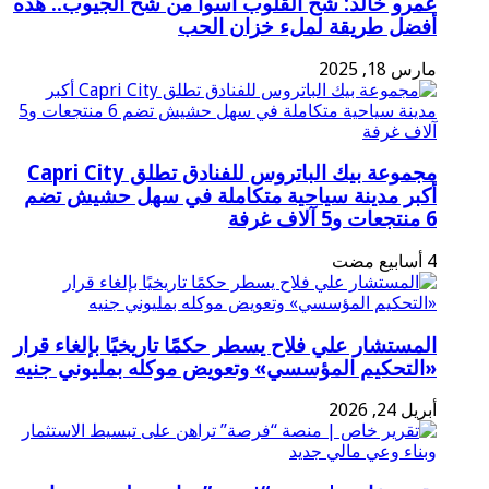
عمرو خالد: شح القلوب أسوأ من شح الجيوب.. هذه
أفضل طريقة لملء خزان الحب
مارس 18, 2025
مجموعة بيك الباتروس للفنادق تطلق Capri City
أكبر مدينة سياحية متكاملة في سهل حشيش تضم
6 منتجعات و5 آلاف غرفة
المستشار علي فلاح يسطر حكمًا تاريخيًا بإلغاء قرار
«التحكيم المؤسسي» وتعويض موكله بمليوني جنيه
أبريل 24, 2026