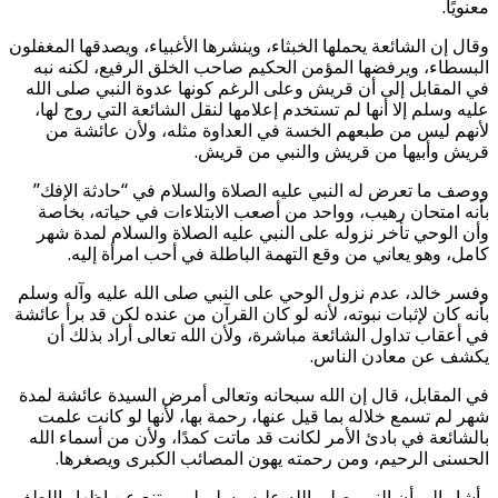
معنويًا.
وقال إن الشائعة يحملها الخبثاء، وينشرها الأغبياء، ويصدقها المغفلون
البسطاء، ويرفضها المؤمن الحكيم صاحب الخلق الرفيع، لكنه نبه
في المقابل إلى أن قريش وعلى الرغم كونها عدوة النبي صلى الله
عليه وسلم إلا أنها لم تستخدم إعلامها لنقل الشائعة التي روج لها،
لأنهم ليس من طبعهم الخسة في العداوة مثله، ولأن عائشة من
قريش وأبيها من قريش والنبي من قريش.
ووصف ما تعرض له النبي عليه الصلاة والسلام في “حادثة الإفك”
بأنه امتحان رهيب، وواحد من أصعب الابتلاءات في حياته، بخاصة
وأن الوحي تأخر نزوله على النبي عليه الصلاة والسلام لمدة شهر
كامل، وهو يعاني من وقع التهمة الباطلة في أحب امرأة إليه.
وفسر خالد، عدم نزول الوحي على النبي صلى الله عليه وآله وسلم
بأنه كان لإثبات نبوته، لأنه لو كان القرآن من عنده لكن قد برأ عائشة
في أعقاب تداول الشائعة مباشرة، ولأن الله تعالى أراد بذلك أن
يكشف عن معادن الناس.
في المقابل، قال إن الله سبحانه وتعالى أمرض السيدة عائشة لمدة
شهر لم تسمع خلاله بما قيل عنها، رحمة بها، لأنها لو كانت علمت
بالشائعة في بادئ الأمر لكانت قد ماتت كمدًا، ولأن من أسماء الله
الحسنى الرحيم، ومن رحمته يهون المصائب الكبرى ويصغرها.
وأشار إلى أن النبي صلى الله عليه وسلم لم يمتنع عن إظهار اللطف