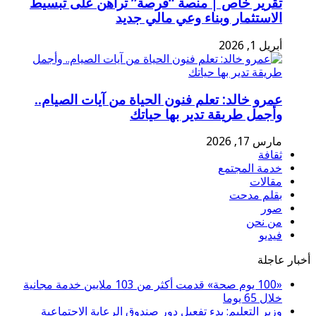
تقرير خاص | منصة “فرصة” تراهن على تبسيط
الاستثمار وبناء وعي مالي جديد
أبريل 1, 2026
عمرو خالد: تعلم فنون الحياة من آيات الصيام..
وأجمل طريقة تدير بها حياتك
مارس 17, 2026
ثقافة
خدمة المجتمع
مقالات
بقلم مدحت
صور
من نحن
فيديو
أخبار عاجلة
«100 يوم صحة» قدمت أكثر من 103 ملايين خدمة مجانية
خلال 65 يوما
وزير التعليم: بدء تفعيل دور صندوق الرعاية الاجتماعية