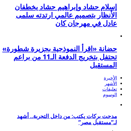
إسلام حشاد وإبراهيم حشاد يخطفان
الأنظار بتصميم عالمي ارتدته سلمى
عادل في مهرجان كان
حضانة «اقرأ النموذجية بجزيرة شطورة»
تحتفل بتخريج الدفعة الـ11 من براعم
المستقبل
الأخيرة
الأشهر
تعليقات
الوسوم
مدحت بركات يكتب: من داخل التجربة.. أشهد
لـ”مستقبل مصر”