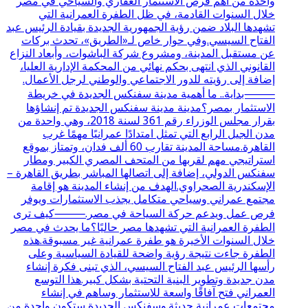
واحدة من أهم فرص الاستثمار العقاري والسياحي في مصر
خلال السنوات القادمة، في ظل الطفرة العمرانية التي
تشهدها البلاد ضمن رؤية الجمهورية الجديدة بقيادة الرئيس عبد
الفتاح السيسي.وفي حوار خاص لـ«الطريق»، تحدث بركات
عن مستقبل المدينة، ومشروع شركة الباشوات، وأبعاد النزاع
القانوني الذي انتهى بحكم نهائي من المحكمة الإدارية العليا،
إضافة إلى رؤيته للدور الاجتماعي والوطني لرجل الأعمال.
⸻بداية.. ما أهمية مدينة سفنكس الجديدة في خريطة
الاستثمار بمصر؟مدينة مدينة سفنكس الجديدة تم إنشاؤها
بقرار مجلس الوزراء رقم 361 لسنة 2018، وهي واحدة من
مدن الجيل الرابع التي تمثل امتدادًا عمرانيًا مهمًا غرب
القاهرة.مساحة المدينة تقارب 60 ألف فدان، وتمتاز بموقع
استراتيجي مهم لقربها من المتحف المصري الكبير ومطار
سفنكس الدولي، إضافة إلى اتصالها المباشر بطريق القاهرة –
الإسكندرية الصحراوي.الهدف من إنشاء المدينة هو إقامة
مجتمع عمراني وسياحي متكامل يجذب الاستثمارات ويوفر
فرص عمل ويدعم حركة السياحة في مصر.⸻كيف ترى
الطفرة العمرانية التي تشهدها مصر حاليًا؟ما يحدث في مصر
خلال السنوات الأخيرة هو طفرة عمرانية غير مسبوقة.هذه
الطفرة جاءت نتيجة رؤية واضحة للقيادة السياسية وعلى
رأسها الرئيس عبد الفتاح السيسي، الذي تبنى فكرة إنشاء
مدن جديدة وتطوير البنية التحتية بشكل كبير.هذا التوسع
العمراني فتح آفاقًا واسعة للاستثمار وساهم في إنشاء
مجتمعات عمرانية حديثة.وسفنكس الجديدة ستكون واحدة من