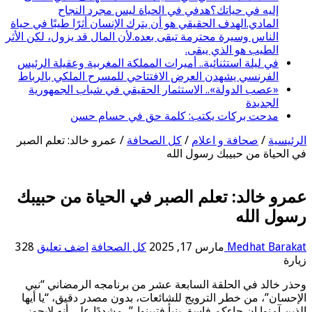
إليه في حياتك؟هدفي في الحياة ليس مجرد النجاح
المادي.الهدف الحقيقي هو أن يترك الإنسان أثرًا طيبًا في حياة
الناس وسيرة محترمة تبقى بعده.لأن المال قد يزول، لكن الأثر
الطيب هو الذي يبقى.
في ليلة استثنائية.. أميرات المملكة المغربية وعقيلة الرئيس
الفرنسي يشهدن العرض الافتتاحي للمسرح الملكي بالرباط
«عصب الدولة».. الاستثمار الحقيقي في شباب الجمهورية
الجديدة
مدحت بركات يكتب: كلمة حق في حسام حسن
الرئيسية
/
صحافة و اعلام
/
كل الصحافة
/
عمرو خالد: تعلم الصبر
في الحياة من حبيبك رسول الله
عمرو خالد: تعلم الصبر في الحياة من حبيبك
رسول الله
Medhat Barakat
مارس 17, 2025
كل الصحافة
اضف تعليق
328
زيارة
وحذر خالد في الحلقة السابعة عشر من برنامجه الرمضاني “نبي
الإحسان”، من خطر الترويج للشائعات، بدون مصدر دقيق، “يا أيها
الذين آمنوا إن جاءكم فاسق بنبأ فتبينوا..”، مشددًا على أنه لايجوز