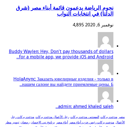
نجوم الرياضة يدعمون قائمة أبناء مصر (شرق
الدلتا) في انتخابات النواب
نوفمبر 6, 2020
4,895
Buddy Waylen: Hey, Don't pay thousands of dollars
for a mobile app, we provide iOS and Android...
HolaAnync: Заказать ювелирные изделия - только в
нашем салоне вы найдете приемлемые цены. Б...
admin: ahmed khaled saleh...
مصر
مدحت بركات
المهندس مدحت بركات
رجل الأعمال مدحت بركات
مدحت بركات رجل
الأعمال
مدحت بركات رئيس حزب أبناء مصر
أبناء مصر
برنامج نبي الإحسان
رمضان
تيسير مطر