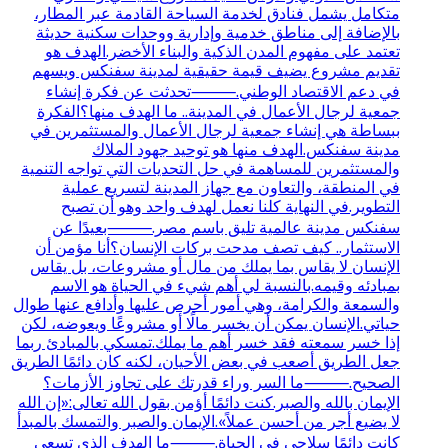
متكامل يشمل فنادق لخدمة السياحة القادمة عبر المطار،
بالإضافة إلى مناطق خدمية وإدارية ووحدات سكنية حديثة
تعتمد على مفهوم المدن الذكية والبناء الأخضر.الهدف هو
تقديم مشروع يضيف قيمة حقيقية لمدينة سفنكس ويسهم
في دعم الاقتصاد الوطني.⸻تحدثت عن فكرة إنشاء
جمعية لرجال الأعمال في المدينة.. ما الهدف منها؟الفكرة
ببساطة هي إنشاء جمعية لرجال الأعمال والمستثمرين في
مدينة سفنكس.الهدف منها هو توحيد جهود الملاك
والمستثمرين للمساهمة في حل التحديات التي تواجه التنمية
في المنطقة، والتعاون مع جهاز المدينة لتسريع عملية
التطوير.في النهاية كلنا نعمل لهدف واحد وهو أن تصبح
سفنكس مدينة عالمية تليق باسم مصر.⸻بعيدًا عن
الاستثمار.. كيف تصف مدحت بركات الإنسان؟أنا مؤمن أن
الإنسان لا يقاس بما يملك من مال أو مشروعات، بل يقاس
بمبادئه وقيمه.بالنسبة لي أهم شيء في الحياة هو الاسم
والسمعة والكرامة، وهي أمور أحرص عليها وأدافع عنها طوال
حياتي.الإنسان يمكن أن يخسر مالًا أو مشروعًا ويعوضه، لكن
إذا خسر سمعته فقد خسر أهم ما يملك.تمسكي بالمبادئ ربما
جعل الطريق أصعب في بعض الأحيان، لكنه كان دائمًا الطريق
الصحيح.⸻ما السر وراء قدرتك على تجاوز الأزمات؟
الإيمان بالله والصبر.كنت دائمًا أؤمن بقول الله تعالى:«إن الله
لا يضيع أجر من أحسن عملاً».الإيمان والصبر والتمسك بالمبدأ
كانت دائمًا سلاحي في الحياة.⸻ما الهدف الذي تسعى