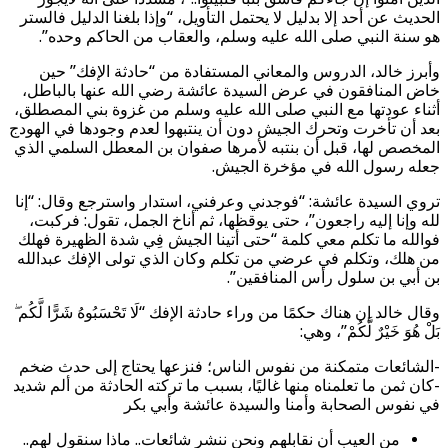
الحديث عن أحد إلا بدليل لا يحتمل التأويل، “وإذا بلغنا الدليل فالستر
هو سنة النبي صلى الله عليه وسلم، والعقاب من الحاكم وحده”.
وأبرز خالد، الدروس والمعاني المستفادة من “حادثة الإفك” حين
خاض المنافقون في عرض السيدة عائشة رضي الله عنها بالباطل،
أثناء عودتها مع النبي صلى الله عليه وسلم من غزوة بني المصطلق،
بعد أن تأخرت وتحرك الجيش دون أن ينتبهوا لعدم وجودها في الهودج
المخصص لها، قبل أن بنتبه لأمرها صفوان بن المعطل السلمي الذي
جعله رسول الله في مؤخرة الجيش.
تروي السيدة عائشة: “فوجدني وعرفني، استدار واسترجع وقال: “إنا
لله وإنا إليه راجعون”، حتى يوقظها، ثم أناخ الجمل، تقول: فركبت،
فوالله ما تكلم معي كلمة “حتى أتينا الجيش فِي شدة الظهيرة فهلك
من هلك، وتكلم في عرضي من تكلم وكان الذي تولى الإفك عبدالله
بن أبي بن سلول رأس المنافقين”.
وقال خالد إن هناك حكمًا من وراء حادثة الإفك “لَا تَحْسَبُوهُ شَرًّا لَّكُم ۖ
بَلْ هُوَ خَيْرٌ لَّكُمْ”، وهي:
-الشائعات متمكنة من نفوس الناس؛ فنزعها يحتاج إلى حدث ضخم
-كان ثمن ما تعلمناه منها غاليًا، بسبب ما تركته الحادثة من ألم شديد
في نفوس الصحابة وأمنا والسيدة عائشة وأبي بكر
من العيب أن نقابلهم ونحن ننشر شائعات.. ماذا سنقول لهم..