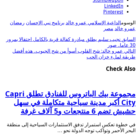
Stumbleupon
LinkedIn
Pinterest
الوسوم
الداعية الإسلامي عمرو خالد
برنامج نبي الإحسان
رمضان
عمرو خالد
مصر
السابق
نجيب سليم يطلق مبادرة كفالة قرية بالكامل احتفالا بمرور
30 عاما.. صور
التالي
عمرو خالد: شح القلوب أسوأ من شح الجيوب.. هذه أفضل
طريقة لملء خزان الحب
Check Also
مجموعة بيك الباتروس للفنادق تطلق Capri
City أكبر مدينة سياحية متكاملة في سهل
حشيش تضم 6 منتجعات و5 آلاف غرفة
في خطوة تعكس استمرار تدفق الاستثمارات السياحية إلى منطقة
البحر الأحمر وتواكب توجه الدولة نحو …