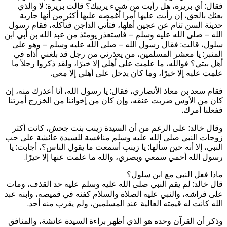
فقال: أي بريرة، هل رأيت من شيء يريبك؟ قالت بريرة: لا والذي
بعثك بالحق، إن رأيت عليها أمرا أغمصه عليها أكثر من أنها جارية
حديثة السن تنام عن عجين أهلها، فتأتي الداجن فتأكله، فقام رسول
الله – صلى الله عليه وسلم – فاستعذر يومئذ من عبد الله بن أبي ابن
سلول، قالت: فقال رسول الله – صلى الله عليه وسلم – وهو على
المنبر: يا معشر المسلمين، من يعذرني من رجل قد بلغني أذاه في
أهل بيتي؟ فوالله، ما علمت على أهلي إلا خيرًا، ولقد ذكروا رجلاً ما
علمت عليه إلا خيرًا، وما كان يدخل على أهلي إلا معي.
فقام سعد بن معاذ الأنصاري، فقال: يا رسول الله، أنا أعذرك منه، إن
كان من الأوس ضربت عنقه، وإن كان من إخواننا من الخزرج أمرتنا
ففعلنا أمرك.
وقال خالد: على الرغم من أن السيدة زينب بنت جحش، كانت أكثر
زوجات النبي صلى الله عليه وسلم منافسة للسيدة عائشة على حب
النبي، إلا أنه حين سألها: يا زينب أسمعت ما يقول الناس؟، أجابت: يا
رسول الله أحمي سمعي وبصري، والله ما علمت عنها إلا خيرًا.
ماذا فعل النبي مع ابن سلول؟
قال خالد: لم يقم النبي صلى الله عليه وسلم عليه حد القذف، ومات
على فراشه، والنبي عليه الصلاة والسلام كفنه في قميصه، وابنه عبد
الله كانت له قيمته العالية عند المسلمين، ولم يقرب منه أحد.
وذكر أن القرآن وحده هو الذي أظهر براءة السيدة عائشة، والمنافق