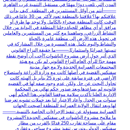
المدن التي تلعب دورًا مهمًا في مستقبل التنمية غرب القاهرة.
⸻أنتم من أوائل المستثمرين في المنطقة.. كيف بدأت
علاقتكم بها؟علاقتنا بالمنطقة تعود لأكثر من 30 عامًا.في ذلك
الوقت كانت المنطقة صحراء بالكامل ولا توجد بها طرق أو
مرافق أو أي مظاهر للحياة.دخلنا المنطقة في البداية من خلال
النشاط الزراعي، وساهمنا مع كثير من المستثمرين والعاملين
في تحويل هذه الأرض إلى منطقة عامرة بالحياة
والنشاط.واليوم نكمل هذه المسيرة من خلال المشاركة في
تنميتها عمرانيًا واستثماريًا.⸻ما حقيقة النزاع القانوني
الذي أثير حول أرض مشروع الباشوات؟أحب أن أوضح نقطة
مهمة جدًا للرأي العام.النزاع القانوني لم يكن مع هيئة
المجتمعات العمرانية الجديدة ولا مع جهاز مدينة
سفنكس.القضية في أصلها كانت مع وزارة الزراعة واستصلاح
الأراضي في فترة سابقة على ثورة 25 يناير.بل الهيئه كانت
تحاول البحث عن حل ولكن عدم وجود صفه لها في القضيه
قانونيه لم يساعدها.وبعد صدور حكم نهائي من المحكمة
الإدارية العليا تأكدت سلامة موقفنا القانوني.هذا الحكم أنهى
سنوات من الجدل وأعاد الاعتبار لنا بعد حملات تشويه تعرضنا
لها.وبعد انتقال الولاية العمرانية للمنطقة أصبحت الجهات
العمرانية مسؤولة عن تنفيذ الإجراءات الخاصة بالتنمية.⸻
ما ملامح مشروع الباشوات في سفنكس الجديدة؟المشروع
مقام على مساحة تقارب 250 فدانًا بالقرب من مطار
سفنكس الدولي.وندرس تنفيذ مشروع سياحي وعقاري