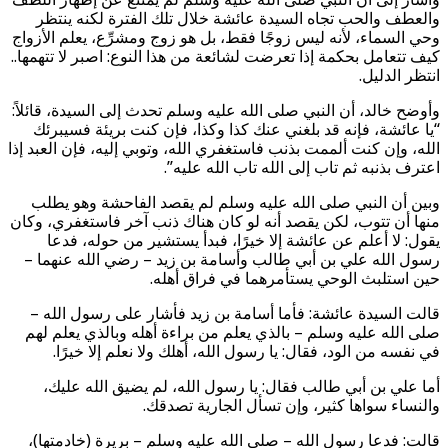
والعطف والحب تجاه السيدة عائشة خلال تلك الفترة لكنه ينتظر
وحي السماء، لأنه ليس زوجًا فقط، بل هو زوج ومشرِّع، يعلم الأزواج
كيف تتعامل بحكمة إذا تعرضت لشائعة من هذا النوع: اصبر لا تتهمها..
انتظر الدليل.
وأوضح خالد، أن النبي صلى الله عليه وسلم تحدث إلى السيدة، قائلاً:
“يا عائشة، فإنه قد بلغني عنك كذا وكذا، فإن كنت بريئة فسيبرئك
الله، وإن كنت ألممت بذنب فاستغفري الله، وتوبي إليه، فإن العبد إذا
اعترف بذنبه ثم تاب إلى الله تاب الله عليه”.
وبين أن النبي صلى الله عليه وسلم لم يقصد الفاحشة وهو يطلب
منها أن تتوب، لكن يقصد أنه لو كان هناك ذنب آخر فاستغفري، وكان
يقول: لا أعلم عن عائشة إلا خيرًا، فبدأ يستشير من حوله، فدعا
رسول الله علي بن أبي طالب وأسامة بن زيد – رضي الله عنهما –
حين استلبث الوحي يستأمرهما في فراق أهله.
قالت السيدة عائشة: فأما أسامة بن زيد فأشار على رسول الله –
صلى الله عليه وسلم – بالذي يعلم من براءة أهله وبالذي يعلم لهم
في نفسه من الود، فقال: يا رسول الله، أهلك ولا نعلم إلا خيرًا.
أما علي بن أبي طالب فقال: يا رسول الله، لم يضيق الله عليك،
والنساء سواها كثير، وإن تسأل الجارية تصدقك.
قالت: فدعا رسول الله – صلى الله عليه وسلم – بريرة (خادمتها)،