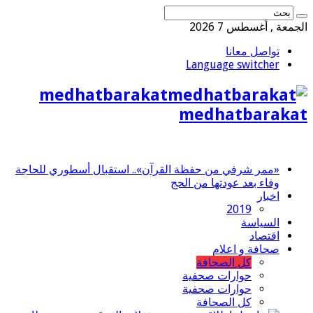
الجمعة , أغسطس 7 2026
تواصل معانا
Language switcher
medhatbarakat
medhatbarakat
«ممر شرفي من حفظة القرآن».. استقبال أسطوري للحاجة
وفاء بعد عودتها من الحج
اخبار
2019
السياسة
اقتصاد
صحافة و اعلام
كل الصحافة
حوارات صحفية
حوارات صحفية
كل الصحافة