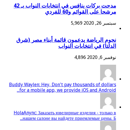
مدحت بركات ينافس في انتخابات النواب بـ 42
مرشحا على القوائم و60 للفردي
سبتمبر 26, 2020
5,969
نجوم الرياضة يدعمون قائمة أبناء مصر (شرق
الدلتا) في انتخابات النواب
نوفمبر 6, 2020
4,896
Buddy Waylen: Hey, Don't pay thousands of dollars
for a mobile app, we provide iOS and Android...
HolaAnync: Заказать ювелирные изделия - только в
нашем салоне вы найдете приемлемые цены. Б...