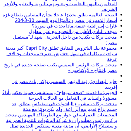
للمعلمين بالمهن التعليمية ومعاونيهم بالتربية والتعليم والأزهر
الشريف
الصحة العالمية تطلق تحذيرًا عاجلا بشأن المصابين بقطاع غزة
أسعار الذهب في مصر وعالميًا اليوم السبت 30-3-204
غارات إسرائيلية عنيفة..ماذا يحدث في سوريا؟
موقف النادي الأهلي من التجديد مع علي معلول
مدحت بركات يكتب: من داخل التجربة.. أشهد لـ”مستقبل
مصر”
مجموعة بيك الباتروس للفنادق تطلق Capri City أكبر مدينة
سياحية متكاملة في سهل حشيش تضم 6 منتجعات و5 آلاف
غرفة
مدحت بركات: الرئيس السيسي يكتب صفحة جديدة في تاريخ
مصر بافتتاح «الأوكتاجون»
جابر البغدادي: رؤية الرئيس السيسي تؤكد ريادة مصر في
إفريقيا
الجهني: ما قدمته “صحة سوهاج” ومستشفى جهينة يعكس أداءً
مسؤولا وإنسانيا في التعامل مع الحالات الحرجة
مدحت بركات: مشروع الباشوات في سفنكس ينطلق بعد
حسم نزاع قديم مع الزراعة.. ولم يكن يومًا مع هيئة
المجتمعات العمرانيةفي حوار مع الطريقأكد المهندس مدحت
بركات رئيس مجلس إدارة شركة الباشوات للتنمية العمرانية
واستصلاح الأراضي، أن مدينة مدينة سفنكس الجديدة تمثل