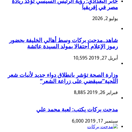
جابر البغدادي: رؤية الرئيس السيسي تؤكد ريادة
مصر في إفريقيا
يوليو 2, 2026
شاهد..مدحت بركات وسط أهالي الخليفة بحضور
رموز الإعلام أحتفالا بمولد السيدة عائشة
أبريل 27, 2019
10,595
وزارة الصحة تؤشر بانطلاق دواء جديد لأنبات شعر
اللحية”سيقضي على زراعة الشعر”
فبراير 26, 2019
8,885
مدحت بركات يكتب: لعبة محمد علي
سبتمبر 17, 2019
6,000