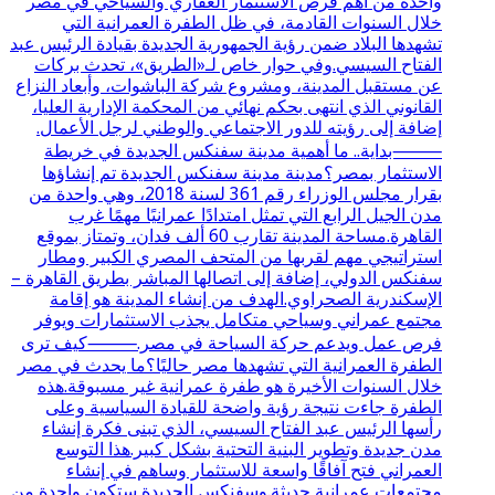
واحدة من أهم فرص الاستثمار العقاري والسياحي في مصر
خلال السنوات القادمة، في ظل الطفرة العمرانية التي
تشهدها البلاد ضمن رؤية الجمهورية الجديدة بقيادة الرئيس عبد
الفتاح السيسي.وفي حوار خاص لـ«الطريق»، تحدث بركات
عن مستقبل المدينة، ومشروع شركة الباشوات، وأبعاد النزاع
القانوني الذي انتهى بحكم نهائي من المحكمة الإدارية العليا،
إضافة إلى رؤيته للدور الاجتماعي والوطني لرجل الأعمال.
⸻بداية.. ما أهمية مدينة سفنكس الجديدة في خريطة
الاستثمار بمصر؟مدينة مدينة سفنكس الجديدة تم إنشاؤها
بقرار مجلس الوزراء رقم 361 لسنة 2018، وهي واحدة من
مدن الجيل الرابع التي تمثل امتدادًا عمرانيًا مهمًا غرب
القاهرة.مساحة المدينة تقارب 60 ألف فدان، وتمتاز بموقع
استراتيجي مهم لقربها من المتحف المصري الكبير ومطار
سفنكس الدولي، إضافة إلى اتصالها المباشر بطريق القاهرة –
الإسكندرية الصحراوي.الهدف من إنشاء المدينة هو إقامة
مجتمع عمراني وسياحي متكامل يجذب الاستثمارات ويوفر
فرص عمل ويدعم حركة السياحة في مصر.⸻كيف ترى
الطفرة العمرانية التي تشهدها مصر حاليًا؟ما يحدث في مصر
خلال السنوات الأخيرة هو طفرة عمرانية غير مسبوقة.هذه
الطفرة جاءت نتيجة رؤية واضحة للقيادة السياسية وعلى
رأسها الرئيس عبد الفتاح السيسي، الذي تبنى فكرة إنشاء
مدن جديدة وتطوير البنية التحتية بشكل كبير.هذا التوسع
العمراني فتح آفاقًا واسعة للاستثمار وساهم في إنشاء
مجتمعات عمرانية حديثة.وسفنكس الجديدة ستكون واحدة من