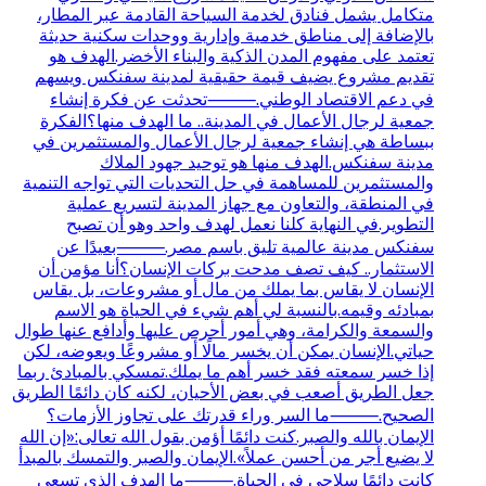
متكامل يشمل فنادق لخدمة السياحة القادمة عبر المطار،
بالإضافة إلى مناطق خدمية وإدارية ووحدات سكنية حديثة
تعتمد على مفهوم المدن الذكية والبناء الأخضر.الهدف هو
تقديم مشروع يضيف قيمة حقيقية لمدينة سفنكس ويسهم
في دعم الاقتصاد الوطني.⸻تحدثت عن فكرة إنشاء
جمعية لرجال الأعمال في المدينة.. ما الهدف منها؟الفكرة
ببساطة هي إنشاء جمعية لرجال الأعمال والمستثمرين في
مدينة سفنكس.الهدف منها هو توحيد جهود الملاك
والمستثمرين للمساهمة في حل التحديات التي تواجه التنمية
في المنطقة، والتعاون مع جهاز المدينة لتسريع عملية
التطوير.في النهاية كلنا نعمل لهدف واحد وهو أن تصبح
سفنكس مدينة عالمية تليق باسم مصر.⸻بعيدًا عن
الاستثمار.. كيف تصف مدحت بركات الإنسان؟أنا مؤمن أن
الإنسان لا يقاس بما يملك من مال أو مشروعات، بل يقاس
بمبادئه وقيمه.بالنسبة لي أهم شيء في الحياة هو الاسم
والسمعة والكرامة، وهي أمور أحرص عليها وأدافع عنها طوال
حياتي.الإنسان يمكن أن يخسر مالًا أو مشروعًا ويعوضه، لكن
إذا خسر سمعته فقد خسر أهم ما يملك.تمسكي بالمبادئ ربما
جعل الطريق أصعب في بعض الأحيان، لكنه كان دائمًا الطريق
الصحيح.⸻ما السر وراء قدرتك على تجاوز الأزمات؟
الإيمان بالله والصبر.كنت دائمًا أؤمن بقول الله تعالى:«إن الله
لا يضيع أجر من أحسن عملاً».الإيمان والصبر والتمسك بالمبدأ
كانت دائمًا سلاحي في الحياة.⸻ما الهدف الذي تسعى