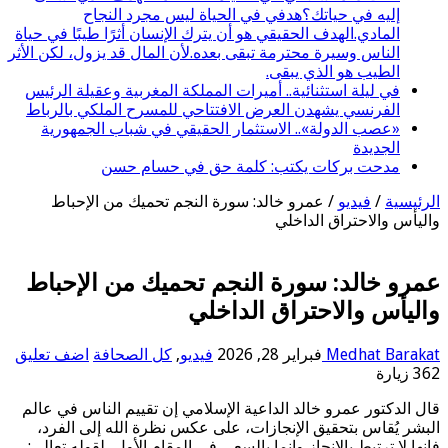
إليه في حياتك؟هدفي في الحياة ليس مجرد النجاح
المادي.الهدف الحقيقي هو أن يترك الإنسان أثرًا طيبًا في حياة
الناس وسيرة محترمة تبقى بعده.لأن المال قد يزول، لكن الأثر
الطيب هو الذي يبقى.
في ليلة استثنائية.. أميرات المملكة المغربية وعقيلة الرئيس
الفرنسي يشهدن العرض الافتتاحي للمسرح الملكي بالرباط
«عصب الدولة».. الاستثمار الحقيقي في شباب الجمهورية
الجديدة
مدحت بركات يكتب: كلمة حق في حسام حسن
الرئيسية
/
فيديو
/
عمرو خالد: سورة النجم تحميك من الإحباط
واليأس والاحتراق الداخلي
عمرو خالد: سورة النجم تحميك من الإحباط
واليأس والاحتراق الداخلي
Medhat Barakat
فبراير 28, 2026
فيديو
,
كل الصحافة
اضف تعليق
362 زيارة
قال الدكتور عمرو خالد الداعية الإسلامي إن تقييم الناس في عالم
البشر يُقاس بتحقيق الإنجازات، على عكس نظرة الله إلى الفرد،
فإنها لا ترتبط بالإنجاز وإنما بالسعي في المقام الأول، لقوله تعالى: