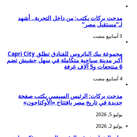
مدحت بركات يكتب: من داخل التجربة.. أشهد
لـ”مستقبل مصر”
مجموعة بيك الباتروس للفنادق تطلق Capri City
أكبر مدينة سياحية متكاملة في سهل حشيش تضم
6 منتجعات و5 آلاف غرفة
مدحت بركات: الرئيس السيسي يكتب صفحة
جديدة في تاريخ مصر بافتتاح «الأوكتاجون»
يوليو 5, 2026
يوليو 2, 2026