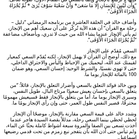
“وَأَن لَّيْسَ لِلْإِنسَانِ إِلَّا مَا سَعَىٰ* وَأَنَّ سَعْيَهُ سَوْفَ يُرَىٰ * ثُمَّ يُجْزَاهُ
الْجَزَاءَ الْأَوْفَىٰ”.
وأضاف خالد في الحلقة العاشرة من برنامجه الرمضاني “دليل –
رحلة مع القرآن” أن هذه الآية تُركّز على أن سعيك أهم من الإنجاز،
ثم يأتي الإنجاز عندما يشاء الله من حيث لا تدري، وبأضعاف مضاعفة
“ثُمَّ يُجْزَاهُ الْجَزَاءَ الْأَوْفَى”.
السعي مُقدّم على الإنجاز
مع ذلك، أوضح أن القرآن لا يهمل الإنجاز، لكنه يُقدّم السعي كمعيار
لقيمتك عند الله، ليحميك من الإحباط واليأس والاحتراق الداخلي،
حتى لا تهوى نفسيًا، والشرط الوحيد: إحسان السعي، وهو ضمان
100 بالمائة للإنجاز يوما ما.
وبين خالد فوائد التعلق بالسعي وأضرار التعلق بالإنجاز، قائلاً: “من
يتعلَّق بالسعي بإحسان يعيش سعيدًا مرتاح البال، طويل النفس،
وسيرى الإنجاز يوما ما، أما من يتعلّق بالإنجاز فقط فسيعيش مهمومًا
محترقًا، قصير النفس طول العمر، حتى وإن رأى الإنجاز يومًا ما.
وشدد خالد على قيمة السعي مقارنة بالإنجاز، موضحًا أن الإنجاز
لحظي لحظي بينما السعي رحلة، مدللاً بقصة السيدة هاجر عندما
أخذت تسعى بين الصفا والمروة سبعة أشواط كاملة بحثًا عن الماء،
ولم تيأس حتى أذن الله بأن يتفجر نبع زمزم من تحت قدمي رضيعها
إسماعيل.