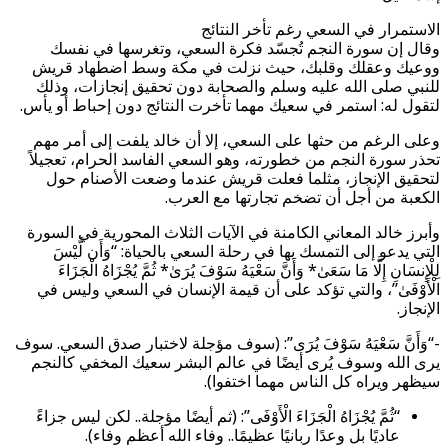
الاستمرار في السعي رغم تأخر النتائج
وقال إن سورة النجم تُجسّد فكرة السعي، وتغرسها في نفسك
ووعيك وعقلك وقلبك، حيث نزلت في مكة وسط اضطهاد قريش
للنبي صلى الله عليه وسلم والصحابة دون تحقيق إنجازات، وذلك
لتقول له: استمر في سعيك مهما تأخرت النتائج دون إحباط أو يأس.
وعلى الرغم من حثها على السعي، إلا أن خالد يلفت إلى أمر مهم
تحذر سورة النجم من خطورته، وهو السعي الفاسد الحرام، تعجيلاً
لتحقيق الإنجاز، مثلما فعلت قريش عندما وضعت الأصنام حول
الكعبة من أجل أن تضخم تجارتها مع العرب.
وأبرز خالد المعاني الكامنة في الآيات الثلاث المحورية في السورة
التي يدعو إلى التمسك بها في رحلة السعي بالحياة: “وَأَن لَّيْسَ
لِلْإِنسَانِ إِلَّا مَا سَعَىٰ* وَأَنَّ سَعْيَهُ سَوْفَ يُرَىٰ* ثُمَّ يُجْزَاهُ الْجَزَاءَ
الْأَوْفَىٰ”، والتي تؤكد على أن قيمة الإنسان في السعي وليس في
الإنجاز.
-“وَأَنَّ سَعْيَهُ سَوْفَ يُرَى”: (سوف مؤجلة لاختبار صدق السعي. سوف
يرى الله وسوف يُرى أيضًا في عالم البشر سعيك المخفي كالنجم
سيظهر ويراه كل الناس مهما اختفوا).
“ثُمَّ يُجْزَاهُ الْجَزَاءَ الْأَوْفَى”: (ثم أيضًا مؤجلة.. لكن ليس جزاءً
عاديًا بل وعدًا ربانيًا عظيمًا.. وفاء الله أعظم وفاء).