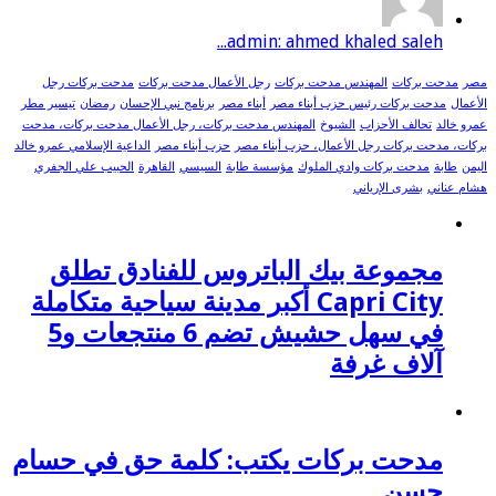
admin: ahmed khaled saleh...
مصر
مدحت بركات
المهندس مدحت بركات
رجل الأعمال مدحت بركات
مدحت بركات رجل
الأعمال
مدحت بركات رئيس حزب أبناء مصر
أبناء مصر
برنامج نبي الإحسان
رمضان
تيسير مطر
عمرو خالد
تحالف الأحزاب
الشيوخ
المهندس مدحت بركات، رجل الأعمال مدحت بركات، مدحت
بركات، مدحت بركات رجل الأعمال، حزب أبناء مصر
حزب أبناء مصر
الداعية الإسلامي عمرو خالد
اليمن
طابة
مدحت بركات وادي الملوك
مؤسسة طابة
السيسي
القاهرة
الحبيب علي الجفري
هشام عناني
بشرى الإرياني
مجموعة بيك الباتروس للفنادق تطلق
Capri City أكبر مدينة سياحية متكاملة
في سهل حشيش تضم 6 منتجعات و5
آلاف غرفة
مدحت بركات يكتب: كلمة حق في حسام
حسن