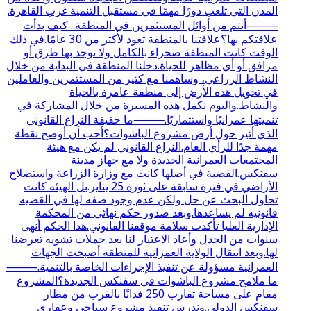
المدن التي تلعب دورًا مهمًا في مستقبل التنمية غرب القاهرة.
⸻أنتم من أوائل المستثمرين في المنطقة.. كيف بدأت
علاقتكم بها؟علاقتنا بالمنطقة تعود لأكثر من 30 عامًا.في ذلك
الوقت كانت المنطقة صحراء بالكامل ولا توجد بها طرق أو
مرافق أو أي مظاهر للحياة.دخلنا المنطقة في البداية من خلال
النشاط الزراعي، وساهمنا مع كثير من المستثمرين والعاملين
في تحويل هذه الأرض إلى منطقة عامرة بالحياة
والنشاط.واليوم نكمل هذه المسيرة من خلال المشاركة في
تنميتها عمرانيًا واستثماريًا.⸻ما حقيقة النزاع القانوني
الذي أثير حول أرض مشروع الباشوات؟أحب أن أوضح نقطة
مهمة جدًا للرأي العام.النزاع القانوني لم يكن مع هيئة
المجتمعات العمرانية الجديدة ولا مع جهاز مدينة
سفنكس.القضية في أصلها كانت مع وزارة الزراعة واستصلاح
الأراضي في فترة سابقة على ثورة 25 يناير.بل الهيئه كانت
تحاول البحث عن حل ولكن عدم وجود صفه لها في القضيه
قانونيه لم يساعدها.وبعد صدور حكم نهائي من المحكمة
الإدارية العليا تأكدت سلامة موقفنا القانوني.هذا الحكم أنهى
سنوات من الجدل وأعاد الاعتبار لنا بعد حملات تشويه تعرضنا
لها.وبعد انتقال الولاية العمرانية للمنطقة أصبحت الجهات
العمرانية مسؤولة عن تنفيذ الإجراءات الخاصة بالتنمية.⸻
ما ملامح مشروع الباشوات في سفنكس الجديدة؟المشروع
مقام على مساحة تقارب 250 فدانًا بالقرب من مطار
سفنكس الدولي.وندرس تنفيذ مشروع سياحي وعقاري