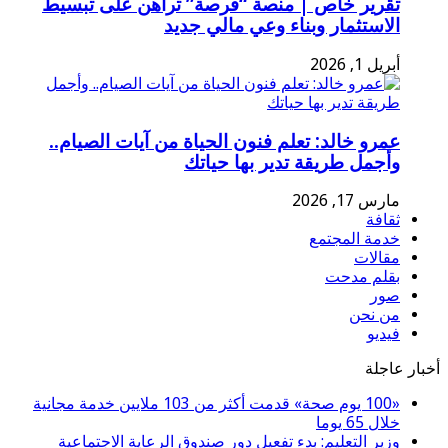
تقرير خاص | منصة “فرصة” تراهن على تبسيط
الاستثمار وبناء وعي مالي جديد
أبريل 1, 2026
عمرو خالد: تعلم فنون الحياة من آيات الصيام..
وأجمل طريقة تدير بها حياتك
مارس 17, 2026
ثقافة
خدمة المجتمع
مقالات
بقلم مدحت
صور
من نحن
فيديو
أخبار عاجلة
«100 يوم صحة» قدمت أكثر من 103 ملايين خدمة مجانية
خلال 65 يوما
وزير التعليم: بدء تفعيل دور صندوق الرعاية الاجتماعية