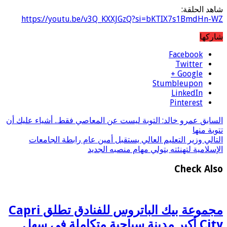
شاهد الحلقة:
https://youtu.be/v3Q_KXXJGzQ?si=bKTIX7s1BmdHn-WZ
شاركها
Facebook
Twitter
Google +
Stumbleupon
LinkedIn
Pinterest
السابق
عمرو خالد: التوبة ليست عن المعاصي فقط.. أشياء عليك أن
تتوبة منها
التالي
وزير التعليم العالي يستقبل أمين عام رابطة الجامعات
الإسلامية لتهنئته بتولي مهام منصبه الجديد
Check Also
مجموعة بيك الباتروس للفنادق تطلق Capri
City أكبر مدينة سياحية متكاملة في سهل