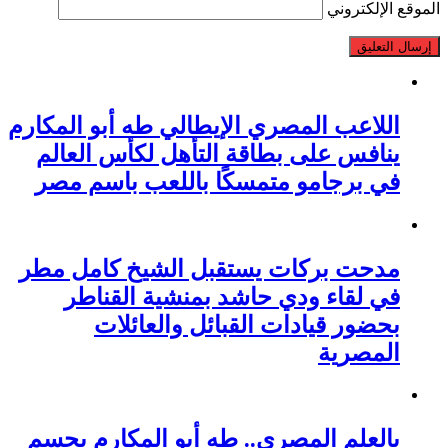
الموقع الإلكتروني
اللاعب المصري الإيطالي طه أبو المكارم
ينافس على بطاقة التأهل لكأس العالم
في برجامو متمسكًا باللعب باسم مصر
مدحت بركات يستقبل الشيخ كامل مطر
في لقاء ودي حاشد بمنشية القناطر
بحضور قيادات القبائل والعائلات
المصرية
بالعلم المصري.. طه أبو المكارم يحسم