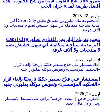
عمرو خالد: شح القلوب أسوأ من شح الجيوب.. هذه
أفضل طريقة لملء خزان الحب
مارس 18, 2025
مجموعة بيك الباتروس للفنادق تطلق Capri City
أكبر مدينة سياحية متكاملة في سهل حشيش تضم
6 منتجعات و5 آلاف غرفة
المستشار علي فلاح يسطر حكمًا تاريخيًا بإلغاء قرار
«التحكيم المؤسسي» وتعويض موكله بمليوني جنيه
أبريل 24, 2026