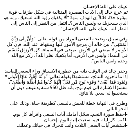
عينك على الله: الإحسان
ثم عرج خالد إلى الآيات القصيرة المتتالية في شكل طرَقات قوية
مؤثرة جدًا، قائلاً إن الهدف منها: “ألا يكفيك رؤية الله لسعيك، وإنه هو
الذي سيجزيك به وليس الناس؟.. انتقل من النظر إلى الناس إلى
النظر لله.. عينك على الله.. الإحسان”.
وفي سياق توضيحه للمعنى المراد من قوله تعالى: “وَأَنَّ إِلَى رَبِّكَ
الْمُنتَهَى”، بين خالد أن مرجع الأمور كلها ومنتهاها عند الله، فإن كل
الأوامر لا تمضي في الأرض، تمضى في السماء.. كل الأرزاق تُقسّم
في السماء وليس في الأرض.. أما يكفيك نظر الله؟، ركز مع الله
وحده وانس الناس”.
وحذر خالد في الوقت ذاته من خطورة الانسياق وراء السعي الفاسد
إذا ما تأخرت النتائج، مستشهدًا بقوله تعالى: “وَأَنَّهُ أَهْلَكَ عَادًا الْأُولَىٰ*
وَثَمُودَ فَمَا أَبْقَىٰ* وَقَوْمَ نُوحٍ مِّن قَبْلُ ۖ إِنَّهُمْ كَانُوا هُمْ أَظْلَمَ وَأَطْغَىٰ”،
مفسرًا الإشارة إلى قوم نوح، بأنه ظل 950 سنة يدعوهم دون أن
يستجيبوا له: سعي بلا نتائج.
وطرح في النهاية خطة للعيش بالسعي كطريقة حياة، وذلك على
النحو التالي:
-احفظ سورة النجم.. سجّل أمامك آيات السعي واقرأها كل يوم.
-اكتب كل ليلة: فيما سعيت إليه اليوم بإحسان.
-استشعر آيات السعي الثلاث وأنت تتحرك في حياتك وعملك.