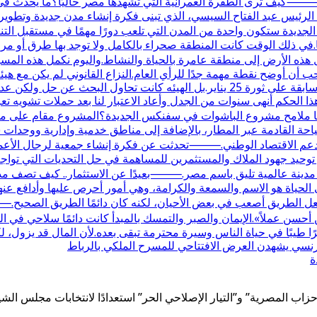
كيف ترى الطفرة العمرانية التي تشهدها مصر حاليًا؟ما يحدث في م
رئيس عبد الفتاح السيسي، الذي تبنى فكرة إنشاء مدن جديدة وتطوير الب
جديدة ستكون واحدة من المدن التي تلعب دورًا مهمًا في مستقبل ال
ت علاقتكم بها؟علاقتنا بالمنطقة تعود لأكثر من 30 عامًا.في ذلك الوقت كانت المنطقة صحراء بالكام
 هذه الأرض إلى منطقة عامرة بالحياة والنشاط.واليوم نكمل هذه المس
 أن أوضح نقطة مهمة جدًا للرأي العام.النزاع القانوني لم يكن مع هيئ
في أصلها كانت مع وزارة الزراعة واستصلاح الأراضي في فترة سابقة على ثورة 25 يناير
هذا الحكم أنهى سنوات من الجدل وأعاد الاعتبار لنا بعد حملات تشويه تعر
القادمة عبر المطار، بالإضافة إلى مناطق خدمية وإدارية ووحدات سكن
 الاقتصاد الوطني.⸻تحدثت عن فكرة إنشاء جمعية لرجال الأعمال ف
حيد جهود الملاك والمستثمرين للمساهمة في حل التحديات التي تواجه ا
 مدينة عالمية تليق باسم مصر.⸻بعيدًا عن الاستثمار.. كيف تصف مدح
لحياة هو الاسم والسمعة والكرامة، وهي أمور أحرص عليها وأدافع عنها
ل الطريق أصعب في بعض الأحيان، لكنه كان دائمًا الطريق الصحيح.⸻
ر من أحسن عملاً».الإيمان والصبر والتمسك بالمبدأ كانت دائمًا سلاحي
ا طيبًا في حياة الناس وسيرة محترمة تبقى بعده.لأن المال قد يزول، لك
الفرنسي يشهدن العرض الافتتاحي للمسرح الملكي بالرباط
ة
اب المصرية” و”التيار الإصلاحي الحر” استعدادًا لانتخابات مجلس الشيوخ 5