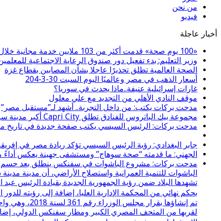
من نحن
فيديو
أخبار عاجلة
«100 يوم صحة» قدمت أكثر من 103 ملايين خدمة مجانية خلال 65 يوما
وزير التعليم: بدء تفعيل دور صندوق الرعاية الاجتماعية للمعلمين 
الصحة العالمية تطلق تحذيرًا عاجلا بشأن المصابين بقطاع غزة
أسعار الذهب في مصر وعالميًا اليوم السبت 30-3-204
غارات إسرائيلية عنيفة..ماذا يحدث في سوريا؟
موقف النادي الأهلي من التجديد مع علي معلول
مدحت بركات يكتب: من داخل التجربة.. أشهد لـ”مستقبل مصر”
مجموعة بيك الباتروس للفنادق تطلق Capri City أكبر مدينة سياحية متكاملة في سهل حشيش تضم 6 منتجعات و5 آلاف غرفة
مدحت بركات: الرئيس السيسي يكتب صفحة جديدة في تاريخ مصر
جابر البغدادي: رؤية الرئيس السيسي تؤكد ريادة مصر في إفريقي
الجهني: ما قدمته “صحة سوهاج” ومستشفى جهينة يعكس أداءً مسؤ
مدحت بركات: مشروع الباشوات في سفنكس ينطلق بعد حسم نزاع 
الباشوات للتنمية العمرانية واستصلاح الأراضي، أن مدينة مدي
تشهدها البلاد ضمن رؤية الجمهورية الجديدة بقيادة الرئيس عبد
بحكم نهائي من المحكمة الإدارية العليا، إضافة إلى رؤيته لل
لقربها من المتحف المصري الكبير ومطار سفنكس الدولي، إضافة