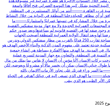
صر خلال السنوات الأخيرة هو طفرة عمرانية غير مسبوقة.هذه
نية التحتية بشكل كبير.هذا التوسع العمراني فتح آفاقًا واسعة
تنمية غرب القاهرة.⸻أنتم من أوائل المستثمرين في المنطقة..
ل ولا توجد بها طرق أو مرافق أو أي مظاهر للحياة.دخلنا المنطقة في البداية من خلال النشاط
يرة من خلال المشاركة في تنميتها عمرانيًا واستثماريًا.⸻ما
ة المجتمعات العمرانية الجديدة ولا مع جهاز مدينة سفنكس.القضية
.بل الهيئه كانت تحاول البحث عن حل ولكن عدم وجود صفه لها في القضيه قانونيه لم يساعدها.وبعد صدور حكم
ضنا لها.وبعد انتقال الولاية العمرانية للمنطقة أصبحت الجهات
العمرانية مسؤولة عن تنفيذ الإجراءات الخاصة بالتنمية.⸻ما ملامح مشروع الباشوات في سفنكس الجديدة؟المشروع مقام على مساحة تقارب 250 فدانًا بالقرب من مطار سفنكس الدولي.وندرس
ية حديثة تعتمد على مفهوم المدن الذكية والبناء الأخضر.الهدف هو
ي المدينة.. ما الهدف منها؟الفكرة ببساطة هي إنشاء جمعية
لتنمية في المنطقة، والتعاون مع جهاز المدينة لتسريع عملية
ت بركات الإنسان؟أنا مؤمن أن الإنسان لا يقاس بما يملك من مال
 طوال حياتي.الإنسان يمكن أن يخسر مالًا أو مشروعًا ويعوضه، لكن
ما السر وراء قدرتك على تجاوز الأزمات؟الإيمان بالله
 في الحياة.⸻ما الهدف الذي تسعى إليه في حياتك؟هدفي في الحياة
ن الأثر الطيب هو الذي يبقى.
202