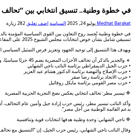
في خطوة وطنية.. تنسيق انتخابي بين “تحالف الأ
Medhat Barakat
يوليو 24, 2025
السياسة
اضف تعليق
282 زيارة
في خطوة وطنية تُجسد روح التعاون بين القوى السياسية المؤمنة بالدو
تنسيقي شامل بشأن خوض انتخابات مجلس الشيوخ 2025 على المقاعد الفردية في جميع المحافظات.
ويهدف هذا التنسيق إلى توحيد الجهود وتعزيز فرص التمثيل السياسي 
🔹 والجدير بالذكر أن تحالف الأحزاب المصرية يضم 45 حزبًا سياسيًا، ويشارك منه 15 حزبًا في انتخابات مجلس الشيوخ المقبلة، وقد انضمت إليه أحزاب التيار الإصلاحي الحر، والتي تشمل 4 أحزاب هي:
• حزب الجيل الديمقراطي برئاسة النائب ناجي الشهابي
• حزب الإصلاح والنهضة برئاسة الدكتور هشام عبد العزيز
• حزب الاتحاد برئاسة رضا صقر
• حزب مصر القومي برئاسة مايكل روفائيل
🔷 تيسير مطر: تحالف انتخابي يعكس نضج التجربة الحزبية المصرية
وأكد النائب تيسير مطر، رئيس حزب إرادة جيل وأمين عام التحالف، أن 
بدعم القائمة الوطنية من أجل مصر”.
🔷 ناجي الشهابي: وحدة وطنية هدفها انتخابات قوية وتنافسية
وقال النائب ناجي الشهابي، رئيس حزب الجيل، إن “التنسيق مع تحالف