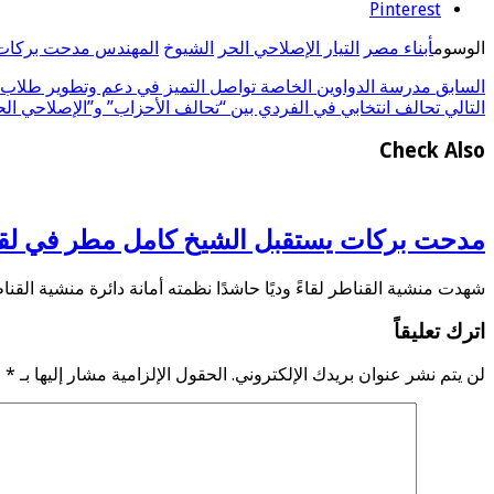
Pinterest
الوسوم
أبناء مصر
التيار الإصلاحي الحر
الشيوخ
المهندس مدحت بركات
السابق
مدرسة الدواوين الخاصة تواصل التميز في دعم وتطوير طلاب المر
التالي
تحالف انتخابي في الفردي بين “تحالف الأحزاب” و”الإصلاحي الحر”
Check Also
مدحت بركات يستقبل الشيخ كامل مطر في لقاء 
شهدت منشية القناطر لقاءً وديًا حاشدًا نظمته أمانة دائرة منشية الق
اترك تعليقاً
لن يتم نشر عنوان بريدك الإلكتروني.
الحقول الإلزامية مشار إليها بـ
*