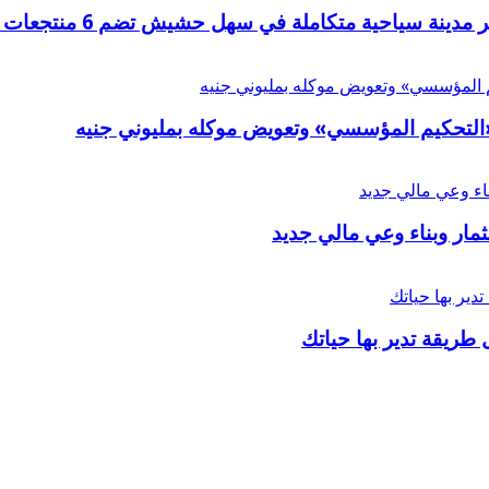
ر «التحكيم المؤسسي» وتعويض موكله بمليوني جنيه
ار وبناء وعي مالي جديد
 طريقة تدير بها حياتك