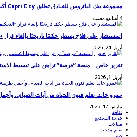
مجموعة بيك الباتروس للفنادق تطلق Capri City أكبر مدينة سياحية متكاملة في سهل حشيش تضم 6 منتجعات و5 آلاف غرفة
المستشار علي فلاح يسطر حكمًا تاريخيًا بإلغاء قرا
أبريل 24, 2026
تقرير خاص | منصة “فرصة” تراهن على تبسيط الاستثم
أبريل 1, 2026
عمرو خالد: تعلم فنون الحياة من آيات الصيام.. وأجمل
مارس 17, 2026
ثقافة
خدمة المجتمع
مقالات
بقلم مدحت
صور