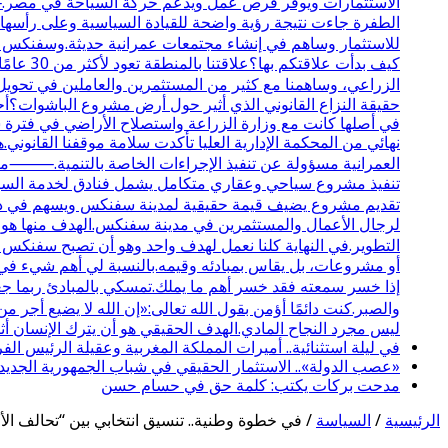
الاستثمارات ويوفر فرص عمل ويدعم حركة السياحة في مصر.⸻
الطفرة جاءت نتيجة رؤية واضحة للقيادة السياسية وعلى رأسها ال
للاستثمار وساهم في إنشاء مجتمعات عمرانية حديثة.وسفنكس ال
كيف بدأ
الزراعي، وساهمنا مع كثير من المستثمرين والعاملين في تحويل
حقيقة النزاع القانوني الذي أثير حول أرض مشروع الباشوات؟أحب
نهائي من المحكمة الإدارية العليا تأكدت سلامة موقفنا القانوني.
تنفيذ مشروع سياحي وعقاري متكامل يشمل فنادق لخدمة السياحة 
تقديم مشروع يضيف قيمة حقيقية لمدينة سفنكس ويسهم في دعم
لرجال الأعمال والمستثمرين في مدينة سفنكس.الهدف منها هو تو
التطوير.في النهاية كلنا نعمل لهدف واحد وهو أن تصبح سفنكس
أو مشروعات، بل يقاس بمبادئه وقيمه.بالنسبة لي أهم شيء في ا
إذا خسر سمعته فقد خسر أهم ما يملك.تمسكي بالمبادئ ربما جع
والصبر.كنت دائمًا أؤمن بقول الله تعالى:«إن الله لا يضيع أج
ليس مجرد النجاح المادي.الهدف الحقيقي هو أن يترك الإنسان أثرً
في ليلة استثنائية.. أميرات المملكة المغربية وعقيلة الرئيس 
«عصب الدولة».. الاستثمار الحقيقي في شباب الجمهورية الجديد
مدحت بركات يكتب: كلمة حق في حسام حسن
الرئيسية
/
السياسة
/
في خطوة وطنية.. تنسيق انتخابي بين “تحالف الأحز