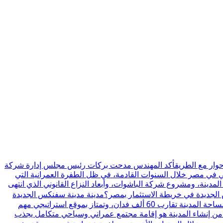
ي حوار مع الطريقأكد المهندس مدحت بركات رئيس مجلس إدارة شركة
حي في مصر خلال السنوات القادمة، في ظل الطفرة العمرانية التي
دينة، ومشروع شركة الباشوات، وأبعاد النزاع القانوني الذي انتهى
س الجديدة في خريطة الاستثمار بمصر؟مدينة مدينة سفنكس الجديدة
تم إنشاؤها بقرار مجلس الوزراء رقم 361 لسنة 2018، وهي واحدة من مدن الجيل الرابع التي تمثل امتدادًا عمرانيًا مهمًا غرب القاهرة.مساحة المدينة تقارب 60 ألف فدان، وتمتاز بموقع استراتيجي مهم
 من إنشاء المدينة هو إقامة مجتمع عمراني وسياحي متكامل يجذب