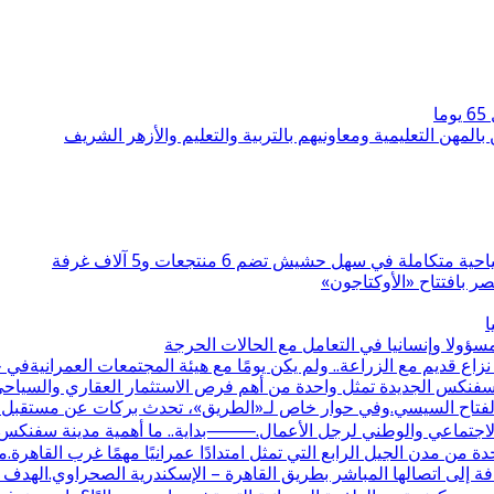
بالمهن التعليمية ومعاونيهم بالتربية والتعليم والأزهر الشريف
 بافتتاح «الأوكتاجون»
ا
ولا وإنسانيا في التعامل مع الحالات الحرجة
قديم مع الزراعة.. ولم يكن يومًا مع هيئة المجتمعات العمرانيةف
نة سفنكس الجديدة تمثل واحدة من أهم فرص الاستثمار العقاري والسيا
 الفتاح السيسي.وفي حوار خاص لـ«الطريق»، تحدث بركات عن مستقبل الم
دور الاجتماعي والوطني لرجل الأعمال.⸻بداية.. ما أهمية مدينة سفنك
 إلى اتصالها المباشر بطريق القاهرة – الإسكندرية الصحراوي.الهدف