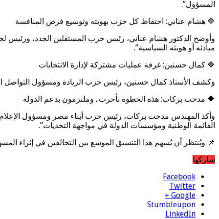
المسؤول”.
🔷 هشام عناني: احتفاظ كل حزب بهويته وتوسيع فرص المنافسة
وأوضح الدكتور هشام عناني، رئيس حزب المستقلين الجدد، ورئيس لجن
مبادئه أو هويته السياسية”.
🔷 كمال حسنين: غرفة عمليات مشتركة لإدارة الانتخابات
وكشف الأستاذ كمال حسنين، رئيس حزب الريادة ومسؤول التواصل السياس
🔷 مدحت بركات: هذه الخطوة تأخرت.. وملتزمون بدعم الدولة
وأكد المهندس مدحت بركات، رئيس حزب أبناء مصر ومسؤول الإعلام بالتح
القائمة الوطنية ومؤسسات الدولة في مواجهة التحديات”.
📌 ويُنتظر أن يُسهم هذا التنسيق الموسع بين التحالفين في إثراء الم
شاركها
Facebook
Twitter
Google +
Stumbleupon
LinkedIn