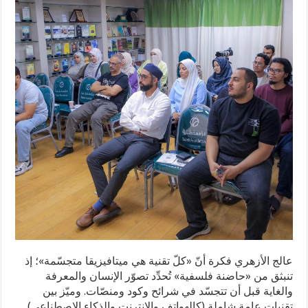
عالج الأزهري فكرة أنّ «كلّ تقنية هي ميتافيزيقا متجسّمة»؛ إذ
تنبثق من «حاضنة فلسفية» تُحدِّد تصوّر الإنسان والمعرفة
والغاية قبل أن تتجسّد في شرائح وكود ومنصّات. وميّز بين
تقنياتٍ عامةٍ شاملة (كالهواتف والإنترنت والذكاء الاصطناعي)