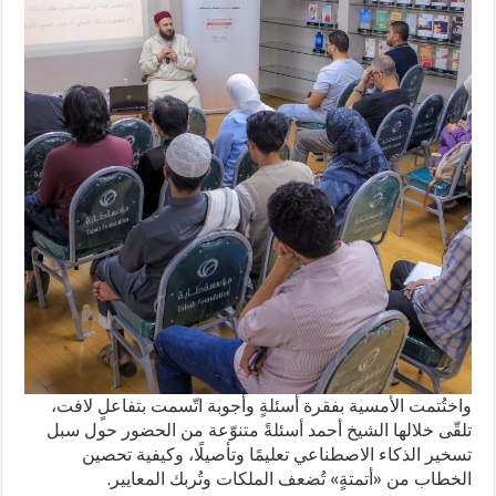
واختُتمت الأمسية بفقرة أسئلةٍ وأجوبة اتّسمت بتفاعلٍ لافت،
تلقّى خلالها الشيخ أحمد أسئلةً متنوّعة من الحضور حول سبل
تسخير الذكاء الاصطناعي تعليمًا وتأصيلًا، وكيفية تحصين
الخطاب من «أتمتةٍ» تُضعف الملكات وتُربك المعايير.