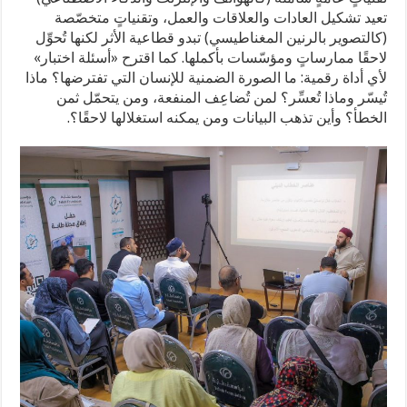
تعيد تشكيل العادات والعلاقات والعمل، وتقنياتٍ متخصّصة
(كالتصوير بالرنين المغناطيسي) تبدو قطاعية الأثر لكنها تُحوِّل
لاحقًا ممارساتٍ ومؤسّسات بأكملها. كما اقترح «أسئلة اختبار»
لأي أداة رقمية: ما الصورة الضمنية للإنسان التي تفترضها؟ ماذا
تُيسّر وماذا تُعسِّر؟ لمن تُضاعِف المنفعة، ومن يتحمّل ثمن
الخطأ؟ وأين تذهب البيانات ومن يمكنه استغلالها لاحقًا؟.