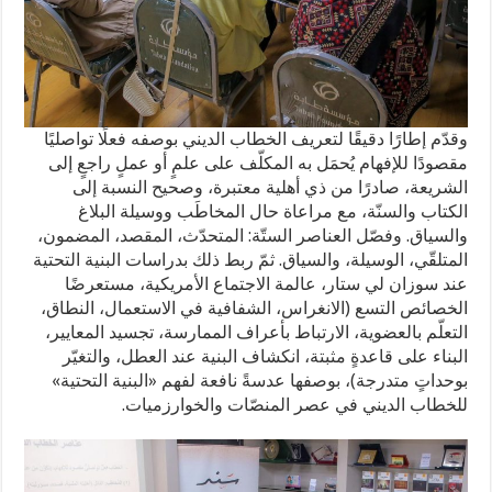
وقدّم إطارًا دقيقًا لتعريف الخطاب الديني بوصفه فعلًا تواصليًا
مقصودًا للإفهام يُحمَل به المكلّف على علمٍ أو عملٍ راجعٍ إلى
الشريعة، صادرًا من ذي أهلية معتبرة، وصحيح النسبة إلى
الكتاب والسنّة، مع مراعاة حال المخاطَب ووسيلة البلاغ
والسياق. وفصّل العناصر الستّة: المتحدّث، المقصد، المضمون،
المتلقّي، الوسيلة، والسياق. ثمّ ربط ذلك بدراسات البنية التحتية
عند سوزان لي ستار، عالمة الاجتماع الأمريكية، مستعرضًا
الخصائص التسع (الانغراس، الشفافية في الاستعمال، النطاق،
التعلّم بالعضوية، الارتباط بأعراف الممارسة، تجسيد المعايير،
البناء على قاعدةٍ مثبتة، انكشاف البنية عند العطل، والتغيّر
بوحداتٍ متدرجة)، بوصفها عدسةً نافعة لفهم «البنية التحتية»
للخطاب الديني في عصر المنصّات والخوارزميات.