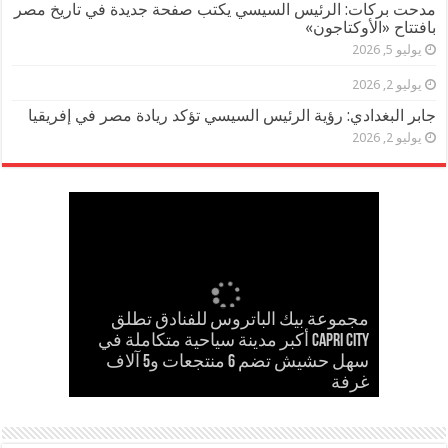
مدحت بركات: الرئيس السيسي يكتب صفحة جديدة في تاريخ مصر
بافتتاح «الأوكتاجون»
يوليو 5, 2026
يوليو 2, 2026
جابر البغدادي: رؤية الرئيس السيسي تؤكد ريادة مصر في إفريقيا
يوليو 2, 2026
مجموعة بيك الباتروس للفنادق تطلق
إسلام حشاد وإبراهيم حشاد يخطفان
Capri City أكبر مدينة سياحية متكاملة في
مدحت بركات يستقبل الشيخ كامل مطر
في لقاء ودي حاشد بمنشية القناطر
Cinema Track أول منصة رقمية لرصد
سهل حشيش تضم 6 منتجعات و5 آلاف
مدحت بركات يكتب: كلمة حق في حسام
الأنظار بتصميم عالمي ارتدته سلمى عادل
غرفة
حسن
في مهرجان كان
إيرادات السينما المصرية
بحضور قيادات القبائل والعائلات المصرية