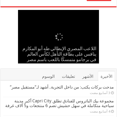
إسلام حشاد وإبراهيم حشاد يخطفان
بالعلم المصري.. طه أبو المكارم يحسم
حضانة «اقرأ النموذجية بجزيرة شطورة»
مدحت بركات يستقبل الشيخ كامل مطر
اللاعب المصري الإيطالي طه أبو المكارم
في لقاء ودي حاشد بمنشية القناطر
تحتفل بتخريج الدفعة الـ11 من براعم
ينافس على بطاقة التأهل لكأس العالم
مواجهته الـ 66 في مسيرته بالتعادل أمام
الأنظار بتصميم عالمي ارتدته سلمى عادل
المستقبل
بطل إيران
في مهرجان كان
في برجامو متمسكًا باللعب باسم مصر
بحضور قيادات القبائل والعائلات المصرية
الأخيرة
الأشهر
تعليقات
الوسوم
مدحت بركات يكتب: من داخل التجربة.. أشهد لـ”مستقبل مصر”
مجموعة بيك الباتروس للفنادق تطلق Capri City أكبر مدينة
سياحية متكاملة في سهل حشيش تضم 6 منتجعات و5 آلاف غرفة