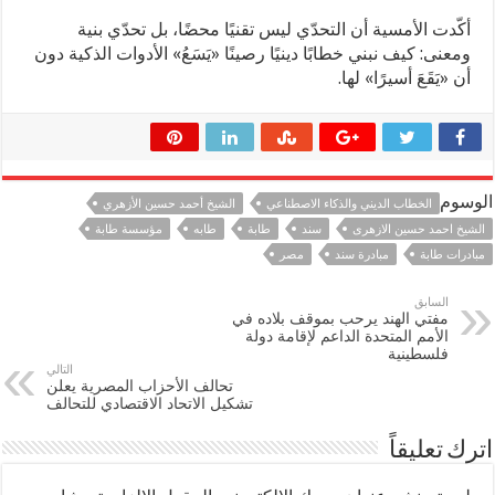
أكّدت الأمسية أن التحدّي ليس تقنيًا محضًا، بل تحدّي بنية
ومعنى: كيف نبني خطابًا دينيًا رصينًا «يَسَعُ» الأدوات الذكية دون
أن «يَقَعَ أسيرًا» لها.
الوسوم
الخطاب الديني والذكاء الاصطناعي
الشيخ أحمد حسين الأزهري
الشيخ احمد حسين الازهرى
سند
طابة
طابه
مؤسسة طابة
مبادرات طابة
مبادرة سند
مصر
السابق
مفتي الهند يرحب بموقف بلاده في
الأمم المتحدة الداعم لإقامة دولة
فلسطينية
التالي
تحالف الأحزاب المصرية يعلن
تشكيل الاتحاد الاقتصادي للتحالف
اترك تعليقاً