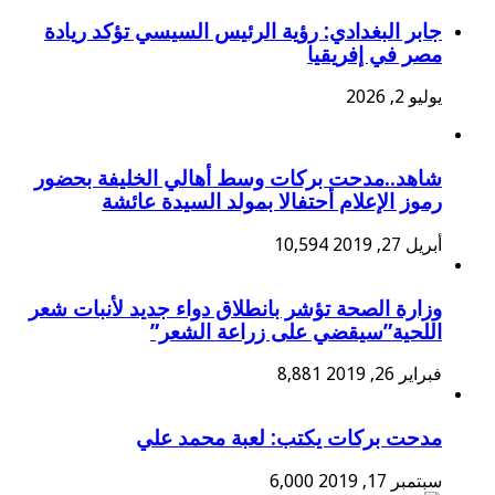
جابر البغدادي: رؤية الرئيس السيسي تؤكد ريادة
مصر في إفريقيا
يوليو 2, 2026
شاهد..مدحت بركات وسط أهالي الخليفة بحضور
رموز الإعلام أحتفالا بمولد السيدة عائشة
أبريل 27, 2019
10,594
وزارة الصحة تؤشر بانطلاق دواء جديد لأنبات شعر
اللحية”سيقضي على زراعة الشعر”
فبراير 26, 2019
8,881
مدحت بركات يكتب: لعبة محمد علي
سبتمبر 17, 2019
6,000