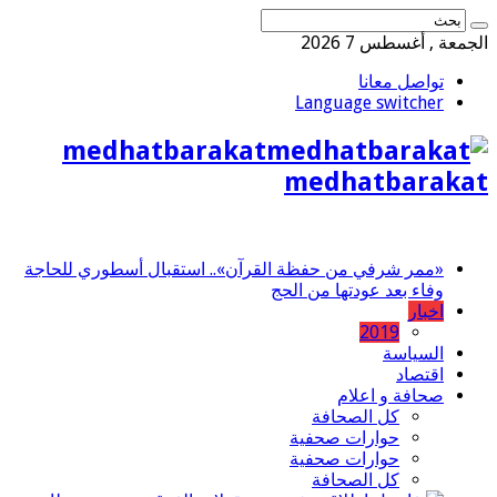
الجمعة , أغسطس 7 2026
تواصل معانا
Language switcher
medhatbarakat
medhatbarakat
«ممر شرفي من حفظة القرآن».. استقبال أسطوري للحاجة
وفاء بعد عودتها من الحج
اخبار
2019
السياسة
اقتصاد
صحافة و اعلام
كل الصحافة
حوارات صحفية
حوارات صحفية
كل الصحافة