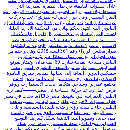
واحدة من أهم فرص الاستثمار العقاري والسياحي في مصر
خلال السنوات القادمة، في ظل الطفرة العمرانية التي
تشهدها البلاد ضمن رؤية الجمهورية الجديدة بقيادة الرئيس عبد
الفتاح السيسي.وفي حوار خاص لـ«الطريق»، تحدث بركات
عن مستقبل المدينة، ومشروع شركة الباشوات، وأبعاد النزاع
القانوني الذي انتهى بحكم نهائي من المحكمة الإدارية العليا،
إضافة إلى رؤيته للدور الاجتماعي والوطني لرجل الأعمال.
⸻بداية.. ما أهمية مدينة سفنكس الجديدة في خريطة
الاستثمار بمصر؟مدينة مدينة سفنكس الجديدة تم إنشاؤها
بقرار مجلس الوزراء رقم 361 لسنة 2018، وهي واحدة من
مدن الجيل الرابع التي تمثل امتدادًا عمرانيًا مهمًا غرب
القاهرة.مساحة المدينة تقارب 60 ألف فدان، وتمتاز بموقع
استراتيجي مهم لقربها من المتحف المصري الكبير ومطار
سفنكس الدولي، إضافة إلى اتصالها المباشر بطريق القاهرة –
الإسكندرية الصحراوي.الهدف من إنشاء المدينة هو إقامة
مجتمع عمراني وسياحي متكامل يجذب الاستثمارات ويوفر
فرص عمل ويدعم حركة السياحة في مصر.⸻كيف ترى
الطفرة العمرانية التي تشهدها مصر حاليًا؟ما يحدث في مصر
خلال السنوات الأخيرة هو طفرة عمرانية غير مسبوقة.هذه
الطفرة جاءت نتيجة رؤية واضحة للقيادة السياسية وعلى
رأسها الرئيس عبد الفتاح السيسي، الذي تبنى فكرة إنشاء
مدن جديدة وتطوير البنية التحتية بشكل كبير.هذا التوسع
العمراني فتح آفاقًا واسعة للاستثمار وساهم في إنشاء
مجتمعات عمرانية حديثة.وسفنكس الجديدة ستكون واحدة من