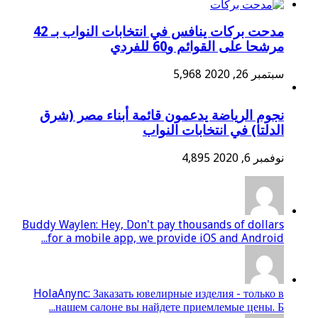
مدحت بركات ينافس في انتخابات النواب بـ 42
مرشحا على القوائم و60 للفردي
سبتمبر 26, 2020
5,968
نجوم الرياضة يدعمون قائمة أبناء مصر (شرق
الدلتا) في انتخابات النواب
نوفمبر 6, 2020
4,895
Buddy Waylen: Hey, Don't pay thousands of dollars
for a mobile app, we provide iOS and Android...
HolaAnync: Заказать ювелирные изделия - только в
нашем салоне вы найдете приемлемые цены. Б...