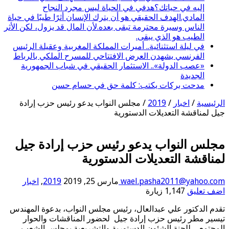
إليه في حياتك؟هدفي في الحياة ليس مجرد النجاح
المادي.الهدف الحقيقي هو أن يترك الإنسان أثرًا طيبًا في حياة
الناس وسيرة محترمة تبقى بعده.لأن المال قد يزول، لكن الأثر
الطيب هو الذي يبقى.
في ليلة استثنائية.. أميرات المملكة المغربية وعقيلة الرئيس
الفرنسي يشهدن العرض الافتتاحي للمسرح الملكي بالرباط
«عصب الدولة».. الاستثمار الحقيقي في شباب الجمهورية
الجديدة
مدحت بركات يكتب: كلمة حق في حسام حسن
الرئيسية
/
اخبار
/
2019
/
مجلس النواب يدعو رئيس حزب إرادة
جيل لمناقشة التعديلات الدستورية
مجلس النواب يدعو رئيس حزب إرادة جيل
لمناقشة التعديلات الدستورية
wael.pasha2011@yahoo.com
مارس 25, 2019
2019
,
اخبار
اضف تعليق
1,147 زيارة
تقدم الدكتور علي عبدالعال، رئيس مجلس النواب، بدعوة المهندس
تيسير مطر رئيس حزب إرادة جيل لحضور المناقشات والحوار
المجتمعي للجنة الشئون الدستورية والتشريعية بمجلس الشعب