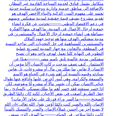
متكامل يشمل فنادق لخدمة السياحة القادمة عبر المطار،
بالإضافة إلى مناطق خدمية وإدارية ووحدات سكنية حديثة
تعتمد على مفهوم المدن الذكية والبناء الأخضر.الهدف هو
تقديم مشروع يضيف قيمة حقيقية لمدينة سفنكس ويسهم
في دعم الاقتصاد الوطني.⸻تحدثت عن فكرة إنشاء
جمعية لرجال الأعمال في المدينة.. ما الهدف منها؟الفكرة
ببساطة هي إنشاء جمعية لرجال الأعمال والمستثمرين في
مدينة سفنكس.الهدف منها هو توحيد جهود الملاك
والمستثمرين للمساهمة في حل التحديات التي تواجه التنمية
في المنطقة، والتعاون مع جهاز المدينة لتسريع عملية
التطوير.في النهاية كلنا نعمل لهدف واحد وهو أن تصبح
سفنكس مدينة عالمية تليق باسم مصر.⸻بعيدًا عن
الاستثمار.. كيف تصف مدحت بركات الإنسان؟أنا مؤمن أن
الإنسان لا يقاس بما يملك من مال أو مشروعات، بل يقاس
بمبادئه وقيمه.بالنسبة لي أهم شيء في الحياة هو الاسم
والسمعة والكرامة، وهي أمور أحرص عليها وأدافع عنها طوال
حياتي.الإنسان يمكن أن يخسر مالًا أو مشروعًا ويعوضه، لكن
إذا خسر سمعته فقد خسر أهم ما يملك.تمسكي بالمبادئ ربما
جعل الطريق أصعب في بعض الأحيان، لكنه كان دائمًا الطريق
الصحيح.⸻ما السر وراء قدرتك على تجاوز الأزمات؟
الإيمان بالله والصبر.كنت دائمًا أؤمن بقول الله تعالى:«إن الله
لا يضيع أجر من أحسن عملاً».الإيمان والصبر والتمسك بالمبدأ
كانت دائمًا سلاحي في الحياة.⸻ما الهدف الذي تسعى