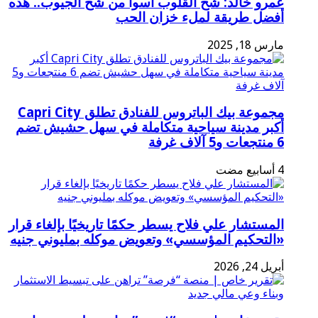
عمرو خالد: شح القلوب أسوأ من شح الجيوب.. هذه
أفضل طريقة لملء خزان الحب
مارس 18, 2025
مجموعة بيك الباتروس للفنادق تطلق Capri City
أكبر مدينة سياحية متكاملة في سهل حشيش تضم
6 منتجعات و5 آلاف غرفة
المستشار علي فلاح يسطر حكمًا تاريخيًا بإلغاء قرار
«التحكيم المؤسسي» وتعويض موكله بمليوني جنيه
أبريل 24, 2026