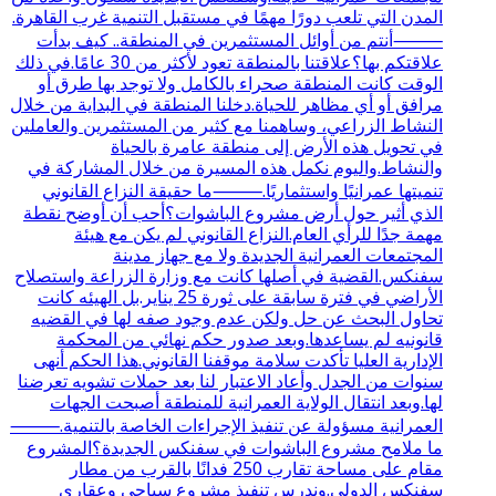
المدن التي تلعب دورًا مهمًا في مستقبل التنمية غرب القاهرة.
⸻أنتم من أوائل المستثمرين في المنطقة.. كيف بدأت
علاقتكم بها؟علاقتنا بالمنطقة تعود لأكثر من 30 عامًا.في ذلك
الوقت كانت المنطقة صحراء بالكامل ولا توجد بها طرق أو
مرافق أو أي مظاهر للحياة.دخلنا المنطقة في البداية من خلال
النشاط الزراعي، وساهمنا مع كثير من المستثمرين والعاملين
في تحويل هذه الأرض إلى منطقة عامرة بالحياة
والنشاط.واليوم نكمل هذه المسيرة من خلال المشاركة في
تنميتها عمرانيًا واستثماريًا.⸻ما حقيقة النزاع القانوني
الذي أثير حول أرض مشروع الباشوات؟أحب أن أوضح نقطة
مهمة جدًا للرأي العام.النزاع القانوني لم يكن مع هيئة
المجتمعات العمرانية الجديدة ولا مع جهاز مدينة
سفنكس.القضية في أصلها كانت مع وزارة الزراعة واستصلاح
الأراضي في فترة سابقة على ثورة 25 يناير.بل الهيئه كانت
تحاول البحث عن حل ولكن عدم وجود صفه لها في القضيه
قانونيه لم يساعدها.وبعد صدور حكم نهائي من المحكمة
الإدارية العليا تأكدت سلامة موقفنا القانوني.هذا الحكم أنهى
سنوات من الجدل وأعاد الاعتبار لنا بعد حملات تشويه تعرضنا
لها.وبعد انتقال الولاية العمرانية للمنطقة أصبحت الجهات
العمرانية مسؤولة عن تنفيذ الإجراءات الخاصة بالتنمية.⸻
ما ملامح مشروع الباشوات في سفنكس الجديدة؟المشروع
مقام على مساحة تقارب 250 فدانًا بالقرب من مطار
سفنكس الدولي.وندرس تنفيذ مشروع سياحي وعقاري