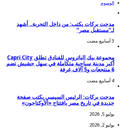
الوسوم
مدحت بركات يكتب: من داخل التجربة.. أشهد
لـ”مستقبل مصر”
مجموعة بيك الباتروس للفنادق تطلق Capri City
أكبر مدينة سياحية متكاملة في سهل حشيش تضم
6 منتجعات و5 آلاف غرفة
مدحت بركات: الرئيس السيسي يكتب صفحة
جديدة في تاريخ مصر بافتتاح «الأوكتاجون»
يوليو 5, 2026
يوليو 2, 2026