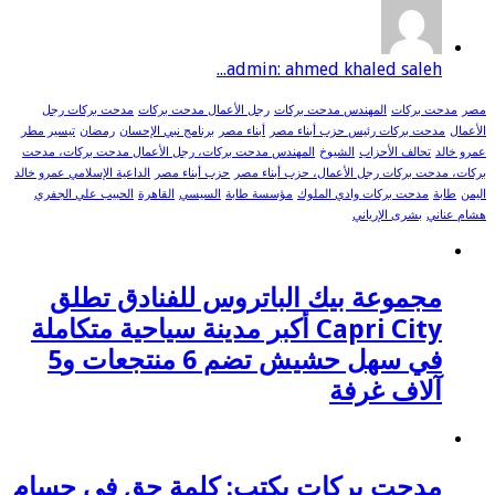
admin: ahmed khaled saleh...
مصر
مدحت بركات
المهندس مدحت بركات
رجل الأعمال مدحت بركات
مدحت بركات رجل
الأعمال
مدحت بركات رئيس حزب أبناء مصر
أبناء مصر
برنامج نبي الإحسان
رمضان
تيسير مطر
عمرو خالد
تحالف الأحزاب
الشيوخ
المهندس مدحت بركات، رجل الأعمال مدحت بركات، مدحت
بركات، مدحت بركات رجل الأعمال، حزب أبناء مصر
حزب أبناء مصر
الداعية الإسلامي عمرو خالد
اليمن
طابة
مدحت بركات وادي الملوك
مؤسسة طابة
السيسي
القاهرة
الحبيب علي الجفري
هشام عناني
بشرى الإرياني
مجموعة بيك الباتروس للفنادق تطلق
Capri City أكبر مدينة سياحية متكاملة
في سهل حشيش تضم 6 منتجعات و5
آلاف غرفة
مدحت بركات يكتب: كلمة حق في حسام