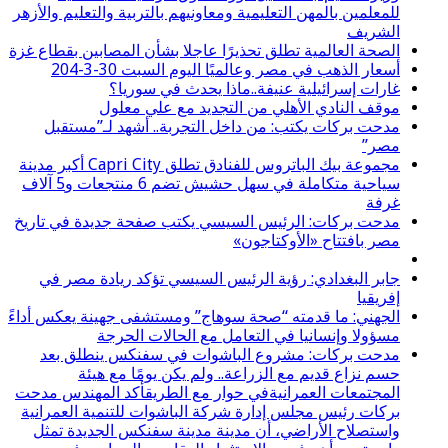
للمعلمين بالمهن التعليمية ومعاونيهم بالتربية والتعليم والأزهر
الشريف
الصحة العالمية تطلق تحذيرًا عاجلا بشأن المصابين بقطاع غزة
أسعار الذهب في مصر وعالميًا اليوم السبت 30-3-204
غارات إسرائيلية عنيفة..ماذا يحدث في سوريا؟
موقف النادي الأهلي من التجديد مع علي معلول
مدحت بركات يكتب: من داخل التجربة.. أشهد لـ”مستقبل
مصر”
مجموعة بيك الباتروس للفنادق تطلق Capri City أكبر مدينة
سياحية متكاملة في سهل حشيش تضم 6 منتجعات و5 آلاف
غرفة
مدحت بركات: الرئيس السيسي يكتب صفحة جديدة في تاريخ
مصر بافتتاح «الأوكتاجون»
جابر البغدادي: رؤية الرئيس السيسي تؤكد ريادة مصر في
إفريقيا
الجهني: ما قدمته “صحة سوهاج” ومستشفى جهينة يعكس أداءً
مسؤولا وإنسانيا في التعامل مع الحالات الحرجة
مدحت بركات: مشروع الباشوات في سفنكس ينطلق بعد
حسم نزاع قديم مع الزراعة.. ولم يكن يومًا مع هيئة
المجتمعات العمرانيةفي حوار مع الطريقأكد المهندس مدحت
بركات رئيس مجلس إدارة شركة الباشوات للتنمية العمرانية
واستصلاح الأراضي، أن مدينة مدينة سفنكس الجديدة تمثل