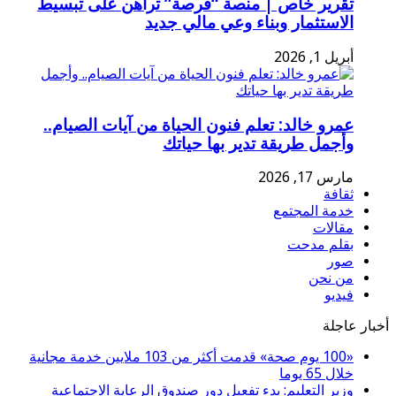
تقرير خاص | منصة “فرصة” تراهن على تبسيط
الاستثمار وبناء وعي مالي جديد
أبريل 1, 2026
عمرو خالد: تعلم فنون الحياة من آيات الصيام..
وأجمل طريقة تدير بها حياتك
مارس 17, 2026
ثقافة
خدمة المجتمع
مقالات
بقلم مدحت
صور
من نحن
فيديو
أخبار عاجلة
«100 يوم صحة» قدمت أكثر من 103 ملايين خدمة مجانية
خلال 65 يوما
وزير التعليم: بدء تفعيل دور صندوق الرعاية الاجتماعية