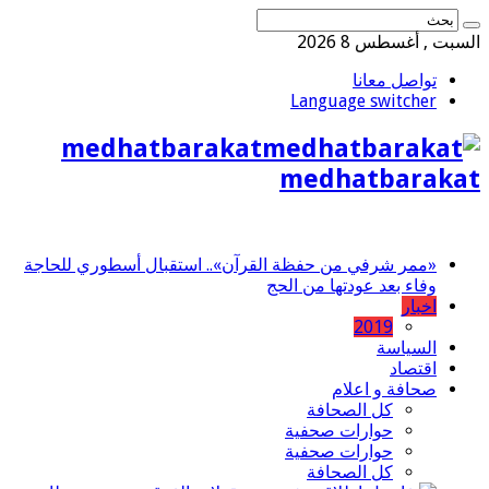
السبت , أغسطس 8 2026
تواصل معانا
Language switcher
medhatbarakat
medhatbarakat
«ممر شرفي من حفظة القرآن».. استقبال أسطوري للحاجة
وفاء بعد عودتها من الحج
اخبار
2019
السياسة
اقتصاد
صحافة و اعلام
كل الصحافة
حوارات صحفية
حوارات صحفية
كل الصحافة