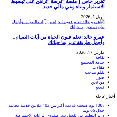
تقرير خاص | منصة “فرصة” تراهن على تبسيط
الاستثمار وبناء وعي مالي جديد
أبريل 1, 2026
عمرو خالد: تعلم فنون الحياة من آيات الصيام..
وأجمل طريقة تدير بها حياتك
مارس 17, 2026
ثقافة
خدمة المجتمع
مقالات
بقلم مدحت
صور
من نحن
فيديو
أخبار عاجلة
«100 يوم صحة» قدمت أكثر من 103 ملايين خدمة مجانية
خلال 65 يوما
وزير التعليم: بدء تفعيل دور صندوق الرعاية الاجتماعية