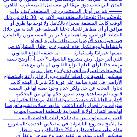
المدن التي تلعب دورًا مهمًا في مستقبل التنمية غرب القاهرة.
⸻أنتم من أوائل المستثمرين في المنطقة.. كيف بدأت
علاقتكم بها؟علاقتنا بالمنطقة تعود لأكثر من 30 عامًا.في ذلك
الوقت كانت المنطقة صحراء بالكامل ولا توجد بها طرق أو
مرافق أو أي مظاهر للحياة.دخلنا المنطقة في البداية من خلال
النشاط الزراعي، وساهمنا مع كثير من المستثمرين والعاملين
في تحويل هذه الأرض إلى منطقة عامرة بالحياة
والنشاط.واليوم نكمل هذه المسيرة من خلال المشاركة في
تنميتها عمرانيًا واستثماريًا.⸻ما حقيقة النزاع القانوني
الذي أثير حول أرض مشروع الباشوات؟أحب أن أوضح نقطة
مهمة جدًا للرأي العام.النزاع القانوني لم يكن مع هيئة
المجتمعات العمرانية الجديدة ولا مع جهاز مدينة
سفنكس.القضية في أصلها كانت مع وزارة الزراعة واستصلاح
الأراضي في فترة سابقة على ثورة 25 يناير.بل الهيئه كانت
تحاول البحث عن حل ولكن عدم وجود صفه لها في القضيه
قانونيه لم يساعدها.وبعد صدور حكم نهائي من المحكمة
الإدارية العليا تأكدت سلامة موقفنا القانوني.هذا الحكم أنهى
سنوات من الجدل وأعاد الاعتبار لنا بعد حملات تشويه تعرضنا
لها.وبعد انتقال الولاية العمرانية للمنطقة أصبحت الجهات
العمرانية مسؤولة عن تنفيذ الإجراءات الخاصة بالتنمية.⸻
ما ملامح مشروع الباشوات في سفنكس الجديدة؟المشروع
مقام على مساحة تقارب 250 فدانًا بالقرب من مطار
سفنكس الدولي.وندرس تنفيذ مشروع سياحي وعقاري