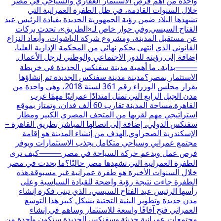
واحدة من أهم فرص الاستثمار العقاري والسياحي في مصر
خلال السنوات القادمة، في ظل الطفرة العمرانية التي
تشهدها البلاد ضمن رؤية الجمهورية الجديدة بقيادة الرئيس عبد
الفتاح السيسي.وفي حوار خاص لـ«الطريق»، تحدث بركات
عن مستقبل المدينة، ومشروع شركة الباشوات، وأبعاد النزاع
القانوني الذي انتهى بحكم نهائي من المحكمة الإدارية العليا،
إضافة إلى رؤيته للدور الاجتماعي والوطني لرجل الأعمال.
⸻بداية.. ما أهمية مدينة سفنكس الجديدة في خريطة
الاستثمار بمصر؟مدينة مدينة سفنكس الجديدة تم إنشاؤها
بقرار مجلس الوزراء رقم 361 لسنة 2018، وهي واحدة من
مدن الجيل الرابع التي تمثل امتدادًا عمرانيًا مهمًا غرب
القاهرة.مساحة المدينة تقارب 60 ألف فدان، وتمتاز بموقع
استراتيجي مهم لقربها من المتحف المصري الكبير ومطار
سفنكس الدولي، إضافة إلى اتصالها المباشر بطريق القاهرة –
الإسكندرية الصحراوي.الهدف من إنشاء المدينة هو إقامة
مجتمع عمراني وسياحي متكامل يجذب الاستثمارات ويوفر
فرص عمل ويدعم حركة السياحة في مصر.⸻كيف ترى
الطفرة العمرانية التي تشهدها مصر حاليًا؟ما يحدث في مصر
خلال السنوات الأخيرة هو طفرة عمرانية غير مسبوقة.هذه
الطفرة جاءت نتيجة رؤية واضحة للقيادة السياسية وعلى
رأسها الرئيس عبد الفتاح السيسي، الذي تبنى فكرة إنشاء
مدن جديدة وتطوير البنية التحتية بشكل كبير.هذا التوسع
العمراني فتح آفاقًا واسعة للاستثمار وساهم في إنشاء
مجتمعات عمرانية حديثة.وسفنكس الجديدة ستكون واحدة من