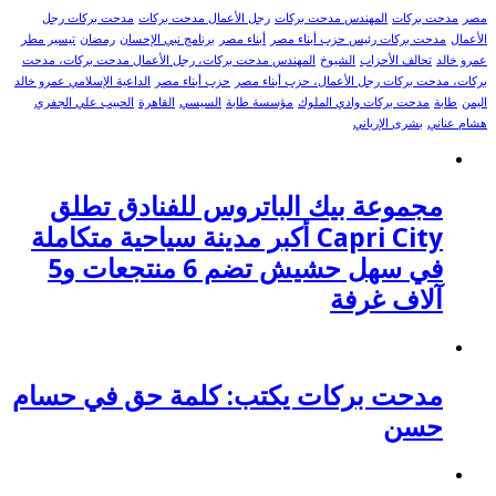
مصر
مدحت بركات
المهندس مدحت بركات
رجل الأعمال مدحت بركات
مدحت بركات رجل
الأعمال
مدحت بركات رئيس حزب أبناء مصر
أبناء مصر
برنامج نبي الإحسان
رمضان
تيسير مطر
عمرو خالد
تحالف الأحزاب
الشيوخ
المهندس مدحت بركات، رجل الأعمال مدحت بركات، مدحت
بركات، مدحت بركات رجل الأعمال، حزب أبناء مصر
حزب أبناء مصر
الداعية الإسلامي عمرو خالد
اليمن
طابة
مدحت بركات وادي الملوك
مؤسسة طابة
السيسي
القاهرة
الحبيب علي الجفري
هشام عناني
بشرى الإرياني
مجموعة بيك الباتروس للفنادق تطلق
Capri City أكبر مدينة سياحية متكاملة
في سهل حشيش تضم 6 منتجعات و5
آلاف غرفة
مدحت بركات يكتب: كلمة حق في حسام
حسن