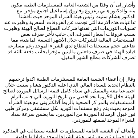
وأشار إلى أن وفدًا من الشعبة العامة للمستلزمات الطبية مكون
منه والدكتور هاني زعزوع وفاروق إسماعيل اجتمع مؤخرا مع
الدكتور هشام ستيت رئيس هيئة الشراء الموحد حيث ناقشنا
تداعيات هذه الازمة التي نجمت عن الفروقات السعرية وظهرت عند
تسويات التوريدات التي نفذتها شركات القطاع لصالح الهيئة وظهرت
بسبب فروقات أسعار الصرف، الي جانب تأخر صرف بعض
المستحقات المالية للشركات خلال الأشهر التسعة الماضية، مما
ضاعف حجم مستحقات القطاع لدي الشراء الموحد رغم مسارعة
قيادة الهيئة في صرف دفعتين ماليتين مؤخرا بجانب دفعة ثالثة قد
تصرف للشركات مطلع الشهر المقبل.
وقال إن أعضاء الشعبة العامة للمستلزمات الطبية اكدوا ترحيبهم
بالنظام الجديد للسداد المالي الذي اعلنه الدكتور هشام ستيت خلال
اجتماعنا معه والمتمثل في سداد كامل قيمة الرسائل الموردة لصالح
الهيئة خلال 90 يوما بحد اقصي من تاريخ التوريد، الي جانب الزام
المستشفيات والمراكز الصحية بالربط الالكتروني مع هيئة الشراء
الموحد بحيث يتم رفع مستندات التوريد بكل مستشفي ومركز طبي
فور قبول الرسالة الموردة من الموردين، بما يضمن سرعة سداد
الشراء الموحد لقيمتها للموردين.
وأضاف أن الشعبة العامة للمستلزمات الطبية ستطالب في المذكرة
بعقد اجتماع ثان مع رئيس هيئة الشراء الموحد وقياداتها خاصة