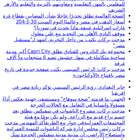
للمعلمين بالمهن التعليمية ومعاونيهم بالتربية والتعليم والأزهر
الشريف
الصحة العالمية تطلق تحذيرًا عاجلا بشأن المصابين بقطاع غزة
أسعار الذهب في مصر وعالميًا اليوم السبت 30-3-204
غارات إسرائيلية عنيفة..ماذا يحدث في سوريا؟
موقف النادي الأهلي من التجديد مع علي معلول
مدحت بركات يكتب: من داخل التجربة.. أشهد لـ”مستقبل
مصر”
مجموعة بيك الباتروس للفنادق تطلق Capri City أكبر مدينة
سياحية متكاملة في سهل حشيش تضم 6 منتجعات و5 آلاف
غرفة
مدحت بركات: الرئيس السيسي يكتب صفحة جديدة في تاريخ
مصر بافتتاح «الأوكتاجون»
جابر البغدادي: رؤية الرئيس السيسي تؤكد ريادة مصر في
إفريقيا
الجهني: ما قدمته “صحة سوهاج” ومستشفى جهينة يعكس أداءً
مسؤولا وإنسانيا في التعامل مع الحالات الحرجة
مدحت بركات: مشروع الباشوات في سفنكس ينطلق بعد
حسم نزاع قديم مع الزراعة.. ولم يكن يومًا مع هيئة
المجتمعات العمرانيةفي حوار مع الطريقأكد المهندس مدحت
بركات رئيس مجلس إدارة شركة الباشوات للتنمية العمرانية
واستصلاح الأراضي، أن مدينة مدينة سفنكس الجديدة تمثل