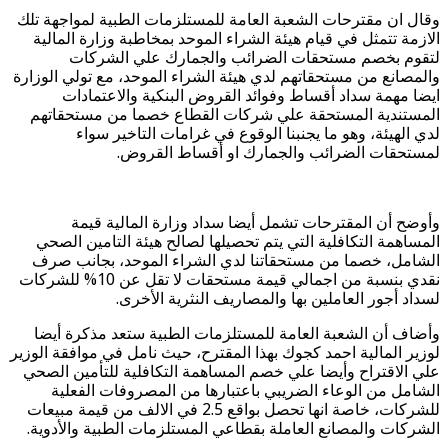
وقال ان مقترحات الشعبة العامة للمستلزمات الطبية لمواجهة تلك
الازمة تتمثل في قيام هيئة الشراء الموحد بمخاطبة وزارة المالية
لتقوم بخصم مستحقات الضرائب والجمارك علي الشركات
والمصانع من مستحقاتهم لدي هيئة الشراء الموحد، مع تولي الوزارة
ايضا مهمة سداد أقساط وفوائد القروض البنكية والاعتمادات
المستندية المستحقة علي شركات القطاع خصما من مستحقاتهم
لدي الهيئة، وهو ما يجنبنا الوقوع في غرامات التاخير سواء
لمستحقات الضرائب والجمارك او أقساط القروض.
وأوضح أن المقترحات تشمل أيضا سداد وزارة المالية قيمة
المساهمة التكافلية التي يتم تحصيلها لصالح هيئة التامين الصحي
الشامل، خصما من مستحقاتنا لدي الشراء الموحد، بجانب صرف
نقدي بنسبة من اجمالي قيمة مستحقات لا تقل عن 10% للشركات
لسداد أجور العاملين بها والمصاريف النثرية الأخرى.
وأضاف أن الشعبة العامة للمستلزمات الطبية ستعد مذكرة أيضا
لوزير المالية احمد كجوك بهذا المقترح، حيث نامل في موافقة الوزير
علي الاقتراح وأيضا علي خصم المساهمة التكافلية للتأمين الصحي
الشامل من الوعاء الضريبي باعتبارها من المصروفات الفعلية
للشركات، خاصة انها تحصل بواقع 2.5 في الالف من قيمة مبيعات
الشركات والمصانع العاملة بقطاعي المستلزمات الطبية والأدوية.