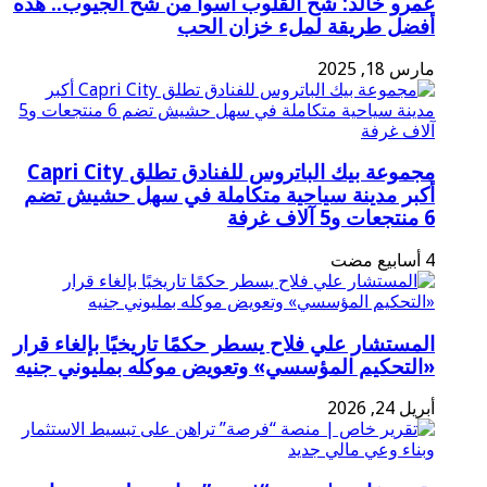
عمرو خالد: شح القلوب أسوأ من شح الجيوب.. هذه
أفضل طريقة لملء خزان الحب
مارس 18, 2025
مجموعة بيك الباتروس للفنادق تطلق Capri City
أكبر مدينة سياحية متكاملة في سهل حشيش تضم
6 منتجعات و5 آلاف غرفة
المستشار علي فلاح يسطر حكمًا تاريخيًا بإلغاء قرار
«التحكيم المؤسسي» وتعويض موكله بمليوني جنيه
أبريل 24, 2026