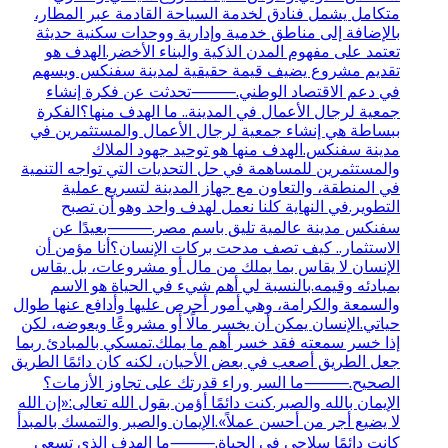
متكامل يشمل فنادق لخدمة السياحة القادمة عبر المطار،
بالإضافة إلى مناطق خدمية وإدارية ووحدات سكنية حديثة
تعتمد على مفهوم المدن الذكية والبناء الأخضر.الهدف هو
تقديم مشروع يضيف قيمة حقيقية لمدينة سفنكس ويسهم
في دعم الاقتصاد الوطني.⸻تحدثت عن فكرة إنشاء
جمعية لرجال الأعمال في المدينة.. ما الهدف منها؟الفكرة
ببساطة هي إنشاء جمعية لرجال الأعمال والمستثمرين في
مدينة سفنكس.الهدف منها هو توحيد جهود الملاك
والمستثمرين للمساهمة في حل التحديات التي تواجه التنمية
في المنطقة، والتعاون مع جهاز المدينة لتسريع عملية
التطوير.في النهاية كلنا نعمل لهدف واحد وهو أن تصبح
سفنكس مدينة عالمية تليق باسم مصر.⸻بعيدًا عن
الاستثمار.. كيف تصف مدحت بركات الإنسان؟أنا مؤمن أن
الإنسان لا يقاس بما يملك من مال أو مشروعات، بل يقاس
بمبادئه وقيمه.بالنسبة لي أهم شيء في الحياة هو الاسم
والسمعة والكرامة، وهي أمور أحرص عليها وأدافع عنها طوال
حياتي.الإنسان يمكن أن يخسر مالًا أو مشروعًا ويعوضه، لكن
إذا خسر سمعته فقد خسر أهم ما يملك.تمسكي بالمبادئ ربما
جعل الطريق أصعب في بعض الأحيان، لكنه كان دائمًا الطريق
الصحيح.⸻ما السر وراء قدرتك على تجاوز الأزمات؟
الإيمان بالله والصبر.كنت دائمًا أؤمن بقول الله تعالى:«إن الله
لا يضيع أجر من أحسن عملاً».الإيمان والصبر والتمسك بالمبدأ
كانت دائمًا سلاحي في الحياة.⸻ما الهدف الذي تسعى