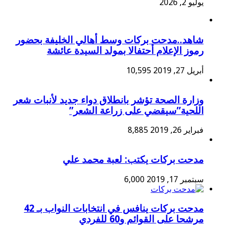
يوليو 2, 2026
شاهد..مدحت بركات وسط أهالي الخليفة بحضور
رموز الإعلام أحتفالا بمولد السيدة عائشة
أبريل 27, 2019
10,595
وزارة الصحة تؤشر بانطلاق دواء جديد لأنبات شعر
اللحية”سيقضي على زراعة الشعر”
فبراير 26, 2019
8,885
مدحت بركات يكتب: لعبة محمد علي
سبتمبر 17, 2019
6,000
مدحت بركات ينافس في انتخابات النواب بـ 42
مرشحا على القوائم و60 للفردي