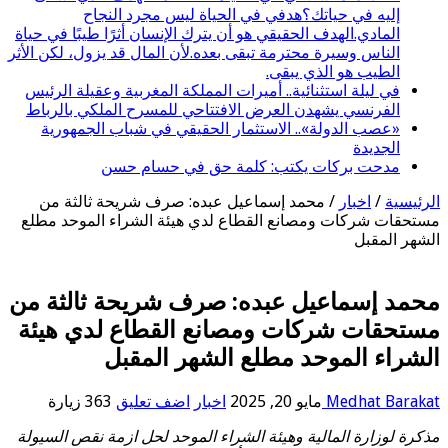
إليه في حياتك؟هدفي في الحياة ليس مجرد النجاح
المادي.الهدف الحقيقي هو أن يترك الإنسان أثرًا طيبًا في حياة
الناس وسيرة محترمة تبقى بعده.لأن المال قد يزول، لكن الأثر
الطيب هو الذي يبقى.
في ليلة استثنائية.. أميرات المملكة المغربية وعقيلة الرئيس
الفرنسي يشهدن العرض الافتتاحي للمسرح الملكي بالرباط
«عصب الدولة».. الاستثمار الحقيقي في شباب الجمهورية
الجديدة
مدحت بركات يكتب: كلمة حق في حسام حسن
الرئيسية
/
اخبار
/
محمد إسماعيل عبده: صرف شريحة ثالثة من
مستحقات شركات ومصانع القطاع لدي هيئة الشراء الموحد مطلع
الشهر المقبل
محمد إسماعيل عبده: صرف شريحة ثالثة من
مستحقات شركات ومصانع القطاع لدي هيئة
الشراء الموحد مطلع الشهر المقبل
Medhat Barakat
مايو 20, 2025
اخبار
اضف تعليق
363 زيارة
مذكرة لوزارة المالية وهيئة الشراء الموحد لحل ازمة نقص السيولة