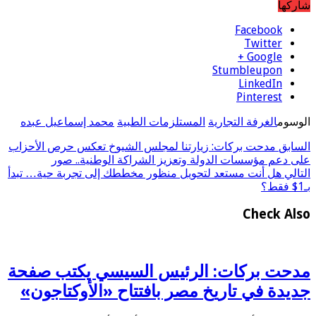
شاركها
Facebook
Twitter
Google +
Stumbleupon
LinkedIn
Pinterest
الوسوم
الغرفة التجارية
المستلزمات الطبية
محمد إسماعيل عبده
السابق
مدحت بركات: زيارتنا لمجلس الشيوخ تعكس حرص الأحزاب
على دعم مؤسسات الدولة وتعزيز الشراكة الوطنية.. صور
التالي
هل أنت مستعد لتحويل منظور مخططك إلى تجربة حية… تبدأ
بـ1$ فقط؟
Check Also
مدحت بركات: الرئيس السيسي يكتب صفحة
جديدة في تاريخ مصر بافتتاح «الأوكتاجون»