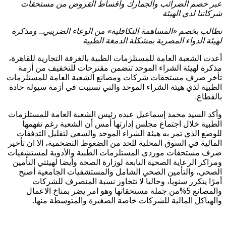
عبر خصم الضرائب والجمارك وأقساط القروض من مستحقات
شركاتنا لدي الهيئة
نطالب بخصم «المساهمة التكافلية» من الوعاء الضريبي.. ومذكرة
لهيئة الدواء المصرية بمشكلة الدمغة الطبية
أعدت الشعبة العامة للمستلزمات الطبية بالغرفة التجارية للقاهرة،
مذكرة لهيئة الشراء الموحد تتضمن مقترحات للتخفيف من أزمة
تأخر صرف مستحقات شركات ومصانع الشعبة العامة للمستلزمات
الطبية لدي هيئة الشراء الموحد والتي تسببت في أزمة سيولة حادة
بالقطاع.
وأكد السيد محمد إسماعيل عبده رئيس الشعبة العامة للمستلزمات
الطبية خلال اجتماع مجلس إدارتها أمس أن الشعبة رغم تفهمها
للوضع الذي تمر به هيئة الشراء الموحد والسعي لتقليل التدفقات
المالية في السوق المحلية للحد من الضغوط التضخمية، الا ان تأخير
صرف مستحقات موردي المستلزمات الطبية والأدوية لمستشفيات
ومراكز الرعاية الصحية التابعة لوزارة الصحة وأيضا لهيئتي التأمين
الصحي، والتأمين الصحي الشامل والمستشفيات الجامعية أصبح
أمرًا يتكرر سنويا، وحاليا لا تتجاوز نسبة المنصرف للشركات
والمصانع 5%من جملة مستحقاتها وهو امر يضر بمناخ الاعمال
والهياكل المالية للشركات خاصة الصغيرة والمتوسطة منها.