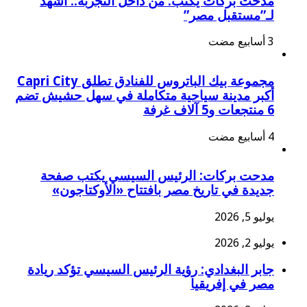
مدحت بركات يكتب: من داخل التجربة.. أشهد
لـ”مستقبل مصر”
مجموعة بيك الباتروس للفنادق تطلق Capri City
أكبر مدينة سياحية متكاملة في سهل حشيش تضم
6 منتجعات و5 آلاف غرفة
مدحت بركات: الرئيس السيسي يكتب صفحة
جديدة في تاريخ مصر بافتتاح «الأوكتاجون»
يوليو 5, 2026
يوليو 2, 2026
جابر البغدادي: رؤية الرئيس السيسي تؤكد ريادة
مصر في إفريقيا