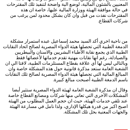
المعنيين بالشئون المالية، لوضع الية واضحة لتنفيذ تلك المقترحات
في حالة موافقة الهيئة ووزارة المالية عليها، خاصة ان هذه
المقترحات نفذت من قبل وان كان بشكل محدود لمن يرغب من
شركات القطاع.
من ناحية اخري أكد السيد محمد إسماعيل عبده استمرار مشكلة
الدمغة الطبية التي تحصلها هيئة الدواء المصرية لصالح اتحاد النقابات
الطبية الذي يجمع نقابة الأطباء البشريين والاسنان والبيطريين
والصيادلة، رغم انها نقابات مهنية تقدم خدماتها لأعضائها فقط
وبالتالي ليس لها أي علاقة بقطاع المستلزمات الطبية، لافتا الي ان
الشعبة العامة ستعد مذكرة قانونية حول هذه المشكلة خاصة وان
المبالغ المالية التي تحصلها هيئة الدواء المصرية لصالح تلك النقابات
باسم الدمغة الطبية أصبحت مبالغ كبيرة.
وقال ان مذكرة الشعبة العامة لهيئة الدواء المصرية ستثير أيضا
المشكلات الأخرى التي تعاني منها شركات ومصانع القطاع خاصة
عند تلقي خدمات الهيئة، حيث ان حجم العمل المطلوب من الهيئة
اصبح اكبر من قدرة هيكلها الإداري، ولذا نامل في مسارعة الهيئة
والجهات المعنية بحل تلك المشكلة.