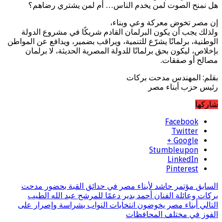
هل نمنح الصوت لمن يخدم الناس… أم لمن يشتري رضاهم؟
إن مصر تخوض معركة وعي وبناء،
ولذلك يجب أن يكون البرلمان القادم شريكًا في مشروع الدولة
الوطنية، برلمانًا يشرّع للتنمية، ويراقب بضمير، ويدافع عن المواطن
بإخلاص، ليكون بحق برلمانًا للدولة المصرية الحديثة، لا برلمان
مصالح أو صفقات.
بقلم: المهندس مدحت بركات
رئيس حزب أبناء مصر
شاركها
Facebook
Twitter
Google +
Stumbleupon
LinkedIn
Pinterest
السابق
مؤتمر حاشد لأبناء مصر في حدائق القبة بحضور مدحت
بركات وعائلة الفنان أحمد بدير دعمًا للمرشح عبد الله الطيب
التالي
أبناء مصر يخوضون انتخابات النواب بشراسة وإصرار على
الفوز في مختلف المحافظات