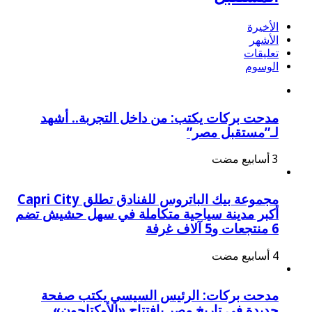
الأخيرة
الأشهر
تعليقات
الوسوم
مدحت بركات يكتب: من داخل التجربة.. أشهد
لـ”مستقبل مصر”
مجموعة بيك الباتروس للفنادق تطلق Capri City
أكبر مدينة سياحية متكاملة في سهل حشيش تضم
6 منتجعات و5 آلاف غرفة
مدحت بركات: الرئيس السيسي يكتب صفحة
جديدة في تاريخ مصر بافتتاح «الأوكتاجون»