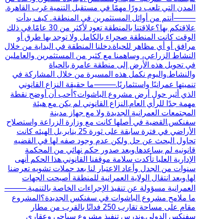
المدن التي تلعب دورًا مهمًا في مستقبل التنمية غرب القاهرة.
⸻أنتم من أوائل المستثمرين في المنطقة.. كيف بدأت
علاقتكم بها؟علاقتنا بالمنطقة تعود لأكثر من 30 عامًا.في ذلك
الوقت كانت المنطقة صحراء بالكامل ولا توجد بها طرق أو
مرافق أو أي مظاهر للحياة.دخلنا المنطقة في البداية من خلال
النشاط الزراعي، وساهمنا مع كثير من المستثمرين والعاملين
في تحويل هذه الأرض إلى منطقة عامرة بالحياة
والنشاط.واليوم نكمل هذه المسيرة من خلال المشاركة في
تنميتها عمرانيًا واستثماريًا.⸻ما حقيقة النزاع القانوني
الذي أثير حول أرض مشروع الباشوات؟أحب أن أوضح نقطة
مهمة جدًا للرأي العام.النزاع القانوني لم يكن مع هيئة
المجتمعات العمرانية الجديدة ولا مع جهاز مدينة
سفنكس.القضية في أصلها كانت مع وزارة الزراعة واستصلاح
الأراضي في فترة سابقة على ثورة 25 يناير.بل الهيئه كانت
تحاول البحث عن حل ولكن عدم وجود صفه لها في القضيه
قانونيه لم يساعدها.وبعد صدور حكم نهائي من المحكمة
الإدارية العليا تأكدت سلامة موقفنا القانوني.هذا الحكم أنهى
سنوات من الجدل وأعاد الاعتبار لنا بعد حملات تشويه تعرضنا
لها.وبعد انتقال الولاية العمرانية للمنطقة أصبحت الجهات
العمرانية مسؤولة عن تنفيذ الإجراءات الخاصة بالتنمية.⸻
ما ملامح مشروع الباشوات في سفنكس الجديدة؟المشروع
مقام على مساحة تقارب 250 فدانًا بالقرب من مطار
سفنكس الدولي.وندرس تنفيذ مشروع سياحي وعقاري