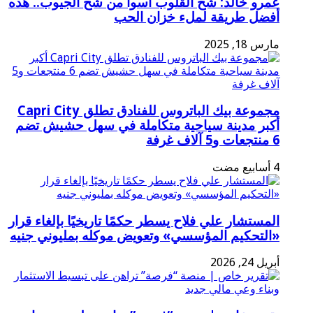
عمرو خالد: شح القلوب أسوأ من شح الجيوب.. هذه
أفضل طريقة لملء خزان الحب
مارس 18, 2025
مجموعة بيك الباتروس للفنادق تطلق Capri City
أكبر مدينة سياحية متكاملة في سهل حشيش تضم
6 منتجعات و5 آلاف غرفة
المستشار علي فلاح يسطر حكمًا تاريخيًا بإلغاء قرار
«التحكيم المؤسسي» وتعويض موكله بمليوني جنيه
أبريل 24, 2026