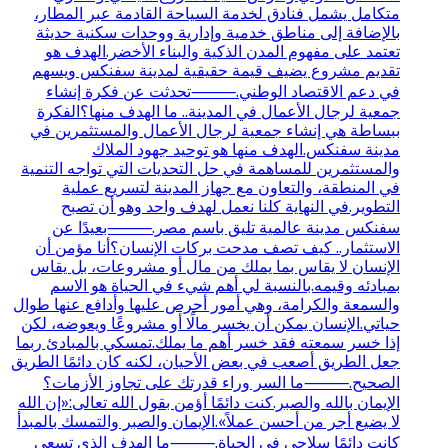
متكامل يشمل فنادق لخدمة السياحة القادمة عبر المطار،
بالإضافة إلى مناطق خدمية وإدارية ووحدات سكنية حديثة
تعتمد على مفهوم المدن الذكية والبناء الأخضر.الهدف هو
تقديم مشروع يضيف قيمة حقيقية لمدينة سفنكس ويسهم
في دعم الاقتصاد الوطني.⸻تحدثت عن فكرة إنشاء
جمعية لرجال الأعمال في المدينة.. ما الهدف منها؟الفكرة
ببساطة هي إنشاء جمعية لرجال الأعمال والمستثمرين في
مدينة سفنكس.الهدف منها هو توحيد جهود الملاك
والمستثمرين للمساهمة في حل التحديات التي تواجه التنمية
في المنطقة، والتعاون مع جهاز المدينة لتسريع عملية
التطوير.في النهاية كلنا نعمل لهدف واحد وهو أن تصبح
سفنكس مدينة عالمية تليق باسم مصر.⸻بعيدًا عن
الاستثمار.. كيف تصف مدحت بركات الإنسان؟أنا مؤمن أن
الإنسان لا يقاس بما يملك من مال أو مشروعات، بل يقاس
بمبادئه وقيمه.بالنسبة لي أهم شيء في الحياة هو الاسم
والسمعة والكرامة، وهي أمور أحرص عليها وأدافع عنها طوال
حياتي.الإنسان يمكن أن يخسر مالًا أو مشروعًا ويعوضه، لكن
إذا خسر سمعته فقد خسر أهم ما يملك.تمسكي بالمبادئ ربما
جعل الطريق أصعب في بعض الأحيان، لكنه كان دائمًا الطريق
الصحيح.⸻ما السر وراء قدرتك على تجاوز الأزمات؟
الإيمان بالله والصبر.كنت دائمًا أؤمن بقول الله تعالى:«إن الله
لا يضيع أجر من أحسن عملاً».الإيمان والصبر والتمسك بالمبدأ
كانت دائمًا سلاحي في الحياة.⸻ما الهدف الذي تسعى