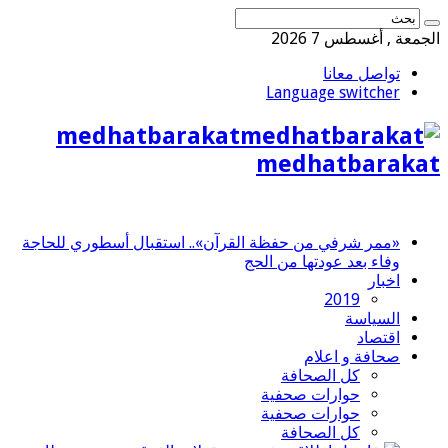
الجمعة , أغسطس 7 2026
تواصل معانا
Language switcher
medhatbarakat
medhatbarakat
«ممر شرفي من حفظة القرآن».. استقبال أسطوري للحاجة
وفاء بعد عودتها من الحج
اخبار
2019
السياسة
اقتصاد
صحافة و اعلام
كل الصحافة
حوارات صحفية
حوارات صحفية
كل الصحافة