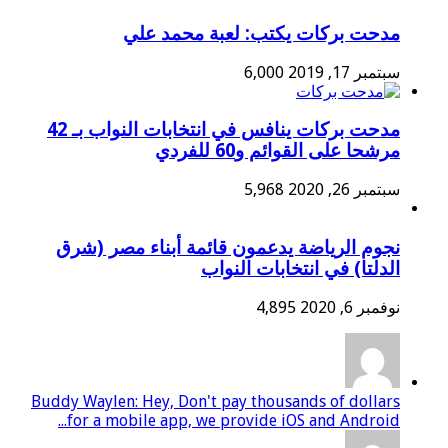
مدحت بركات يكتب: لعبة محمد علي
سبتمبر 17, 2019
6,000
مدحت بركات ينافس في انتخابات النواب بـ 42
مرشحا على القوائم و60 للفردي
سبتمبر 26, 2020
5,968
نجوم الرياضة يدعمون قائمة أبناء مصر (شرق
الدلتا) في انتخابات النواب
نوفمبر 6, 2020
4,895
Buddy Waylen: Hey, Don't pay thousands of dollars
for a mobile app, we provide iOS and Android...