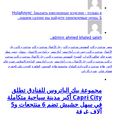
HolaAnync: Заказать ювелирные изделия - только в
нашем салоне вы найдете приемлемые цены. Б...
admin: ahmed khaled saleh...
مصر
مدحت بركات
المهندس مدحت بركات
رجل الأعمال مدحت بركات
مدحت بركات رجل
الأعمال
مدحت بركات رئيس حزب أبناء مصر
أبناء مصر
برنامج نبي الإحسان
رمضان
تيسير مطر
عمرو خالد
تحالف الأحزاب
الشيوخ
المهندس مدحت بركات، رجل الأعمال مدحت بركات، مدحت
بركات، مدحت بركات رجل الأعمال، حزب أبناء مصر
حزب أبناء مصر
الداعية الإسلامي عمرو خالد
اليمن
طابة
مدحت بركات وادي الملوك
مؤسسة طابة
السيسي
القاهرة
الحبيب علي الجفري
هشام عناني
بشرى الإرياني
مجموعة بيك الباتروس للفنادق تطلق
Capri City أكبر مدينة سياحية متكاملة
في سهل حشيش تضم 6 منتجعات و5
آلاف غرفة