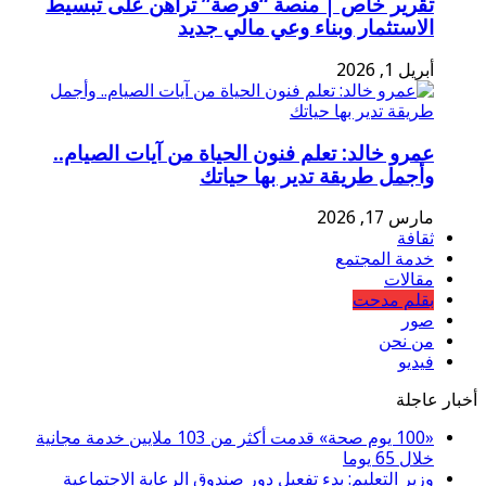
تقرير خاص | منصة “فرصة” تراهن على تبسيط
الاستثمار وبناء وعي مالي جديد
أبريل 1, 2026
عمرو خالد: تعلم فنون الحياة من آيات الصيام..
وأجمل طريقة تدير بها حياتك
مارس 17, 2026
ثقافة
خدمة المجتمع
مقالات
بقلم مدحت
صور
من نحن
فيديو
أخبار عاجلة
«100 يوم صحة» قدمت أكثر من 103 ملايين خدمة مجانية
خلال 65 يوما
وزير التعليم: بدء تفعيل دور صندوق الرعاية الاجتماعية