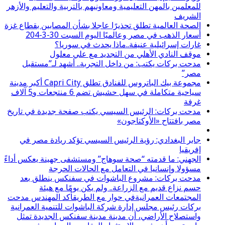
للمعلمين بالمهن التعليمية ومعاونيهم بالتربية والتعليم والأزهر
الشريف
الصحة العالمية تطلق تحذيرًا عاجلا بشأن المصابين بقطاع غزة
أسعار الذهب في مصر وعالميًا اليوم السبت 30-3-204
غارات إسرائيلية عنيفة..ماذا يحدث في سوريا؟
موقف النادي الأهلي من التجديد مع علي معلول
مدحت بركات يكتب: من داخل التجربة.. أشهد لـ”مستقبل
مصر”
مجموعة بيك الباتروس للفنادق تطلق Capri City أكبر مدينة
سياحية متكاملة في سهل حشيش تضم 6 منتجعات و5 آلاف
غرفة
مدحت بركات: الرئيس السيسي يكتب صفحة جديدة في تاريخ
مصر بافتتاح «الأوكتاجون»
جابر البغدادي: رؤية الرئيس السيسي تؤكد ريادة مصر في
إفريقيا
الجهني: ما قدمته “صحة سوهاج” ومستشفى جهينة يعكس أداءً
مسؤولا وإنسانيا في التعامل مع الحالات الحرجة
مدحت بركات: مشروع الباشوات في سفنكس ينطلق بعد
حسم نزاع قديم مع الزراعة.. ولم يكن يومًا مع هيئة
المجتمعات العمرانيةفي حوار مع الطريقأكد المهندس مدحت
بركات رئيس مجلس إدارة شركة الباشوات للتنمية العمرانية
واستصلاح الأراضي، أن مدينة مدينة سفنكس الجديدة تمثل