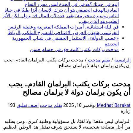
إليه في حياتك؟هدفي في الحياة ليس مجرد النجاح
المادي.الهدف الحقيقي هو أن يترك الإنسان أثرًا طيبًا في حياة
الناس وسيرة محترمة تبقى بعده.لأن المال قد يزول، لكن الأثر
الطيب هو الذي يبقى.
في ليلة استثنائية.. أميرات المملكة المغربية وعقيلة الرئيس
الفرنسي يشهدن العرض الافتتاحي للمسرح الملكي بالرباط
«عصب الدولة».. الاستثمار الحقيقي في شباب الجمهورية
الجديدة
مدحت بركات يكتب: كلمة حق في حسام حسن
الرئيسية
/
بقلم مدحت
/
مدحت بركات يكتب: البرلمان القادم.. يجب
أن يكون برلمان دولة لا برلمان مصالح
مدحت بركات يكتب: البرلمان القادم.. يجب
أن يكون برلمان دولة لا برلمان مصالح
Medhat Barakat
نوفمبر 10, 2025
بقلم مدحت
اضف تعليق
193
زيارة
البرلمان ليس مقعدًا ولا لقبًا، بل مسؤولية وطنية كبرى، ومن يطلبه
من أجل مصلحة شخصية، لا يستحق شرف تمثيل هذا الوطن العظيم.