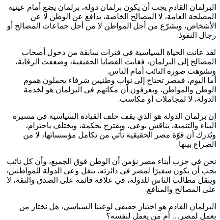
البرلمان القادم يجب أن يكون برلمان دولة، برلمان يضع أمام عينيه
المصلحة العامة، لا المصالح الخاصة، يدافع عن الوطن لا عن
الأشخاص، ويشرّع من أجل المواطن لا من أجل جماعات المصالح أو
رجال النفوذ.
لقد عانت الحياة السياسية في فترات سابقة من دخول أصحاب
المصالح إلى البرلمان، فغابت القضايا الحقيقية، وضعفت الرقابة،
وتشوهت صورة النائب أمام الناس.
أما اليوم، فمصر تحتاج إلى نواب وطنيين شرفاء يحملون هموم
الوطن والمواطن، ويعرفون أن مكانهم في البرلمان هو لخدمة
الدولة، لا لمجاملات أو مكاسب.
إن برلمان الدولة هو الذي يقف خلف القيادة السياسية في مسيرة
البناء والتنمية، يناقش بوعي، ويقترح بحكمة، ويختلف باحترام،
ويُدرك أن قوّة مصر الحقيقية تأتي من تكامل مؤسساتها، لا من
الصراع بينها.
نحن في حزب أبناء مصر نؤمن أن الوطن فوق الجميع، وأن كل نائب
يجب أن يكون سفيرًا لمصر في دائرته، ينقل وعي الدولة للمواطنين،
وينقل مطالب الناس للدولة، في علاقة قائمة على الصدق والثقة، لا
على المصالح والمنافع.
البرلمان القادم هو اختبار حقيقي لوعينا السياسي، هل نختار من
يعمل لمصر… أم من يعمل لنفسه؟