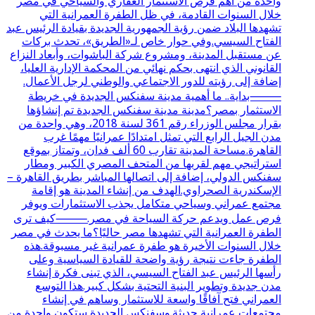
واحدة من أهم فرص الاستثمار العقاري والسياحي في مصر
خلال السنوات القادمة، في ظل الطفرة العمرانية التي
تشهدها البلاد ضمن رؤية الجمهورية الجديدة بقيادة الرئيس عبد
الفتاح السيسي.وفي حوار خاص لـ«الطريق»، تحدث بركات
عن مستقبل المدينة، ومشروع شركة الباشوات، وأبعاد النزاع
القانوني الذي انتهى بحكم نهائي من المحكمة الإدارية العليا،
إضافة إلى رؤيته للدور الاجتماعي والوطني لرجل الأعمال.
⸻بداية.. ما أهمية مدينة سفنكس الجديدة في خريطة
الاستثمار بمصر؟مدينة مدينة سفنكس الجديدة تم إنشاؤها
بقرار مجلس الوزراء رقم 361 لسنة 2018، وهي واحدة من
مدن الجيل الرابع التي تمثل امتدادًا عمرانيًا مهمًا غرب
القاهرة.مساحة المدينة تقارب 60 ألف فدان، وتمتاز بموقع
استراتيجي مهم لقربها من المتحف المصري الكبير ومطار
سفنكس الدولي، إضافة إلى اتصالها المباشر بطريق القاهرة –
الإسكندرية الصحراوي.الهدف من إنشاء المدينة هو إقامة
مجتمع عمراني وسياحي متكامل يجذب الاستثمارات ويوفر
فرص عمل ويدعم حركة السياحة في مصر.⸻كيف ترى
الطفرة العمرانية التي تشهدها مصر حاليًا؟ما يحدث في مصر
خلال السنوات الأخيرة هو طفرة عمرانية غير مسبوقة.هذه
الطفرة جاءت نتيجة رؤية واضحة للقيادة السياسية وعلى
رأسها الرئيس عبد الفتاح السيسي، الذي تبنى فكرة إنشاء
مدن جديدة وتطوير البنية التحتية بشكل كبير.هذا التوسع
العمراني فتح آفاقًا واسعة للاستثمار وساهم في إنشاء
مجتمعات عمرانية حديثة.وسفنكس الجديدة ستكون واحدة من