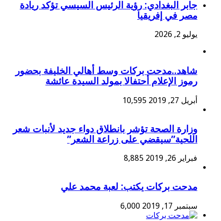
جابر البغدادي: رؤية الرئيس السيسي تؤكد ريادة
مصر في إفريقيا
يوليو 2, 2026
شاهد..مدحت بركات وسط أهالي الخليفة بحضور
رموز الإعلام أحتفالا بمولد السيدة عائشة
أبريل 27, 2019
10,595
وزارة الصحة تؤشر بانطلاق دواء جديد لأنبات شعر
اللحية”سيقضي على زراعة الشعر”
فبراير 26, 2019
8,885
مدحت بركات يكتب: لعبة محمد علي
سبتمبر 17, 2019
6,000