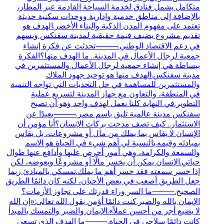
متكامل يشمل فنادق لخدمة السياحة القادمة عبر المطار،
بالإضافة إلى مناطق خدمية وإدارية ووحدات سكنية حديثة
تعتمد على مفهوم المدن الذكية والبناء الأخضر.الهدف هو
تقديم مشروع يضيف قيمة حقيقية لمدينة سفنكس ويسهم
في دعم الاقتصاد الوطني.⸻تحدثت عن فكرة إنشاء
جمعية لرجال الأعمال في المدينة.. ما الهدف منها؟الفكرة
ببساطة هي إنشاء جمعية لرجال الأعمال والمستثمرين في
مدينة سفنكس.الهدف منها هو توحيد جهود الملاك
والمستثمرين للمساهمة في حل التحديات التي تواجه التنمية
في المنطقة، والتعاون مع جهاز المدينة لتسريع عملية
التطوير.في النهاية كلنا نعمل لهدف واحد وهو أن تصبح
سفنكس مدينة عالمية تليق باسم مصر.⸻بعيدًا عن
الاستثمار.. كيف تصف مدحت بركات الإنسان؟أنا مؤمن أن
الإنسان لا يقاس بما يملك من مال أو مشروعات، بل يقاس
بمبادئه وقيمه.بالنسبة لي أهم شيء في الحياة هو الاسم
والسمعة والكرامة، وهي أمور أحرص عليها وأدافع عنها طوال
حياتي.الإنسان يمكن أن يخسر مالًا أو مشروعًا ويعوضه، لكن
إذا خسر سمعته فقد خسر أهم ما يملك.تمسكي بالمبادئ ربما
جعل الطريق أصعب في بعض الأحيان، لكنه كان دائمًا الطريق
الصحيح.⸻ما السر وراء قدرتك على تجاوز الأزمات؟
الإيمان بالله والصبر.كنت دائمًا أؤمن بقول الله تعالى:«إن الله
لا يضيع أجر من أحسن عملاً».الإيمان والصبر والتمسك بالمبدأ
كانت دائمًا سلاحي في الحياة.⸻ما الهدف الذي تسعى