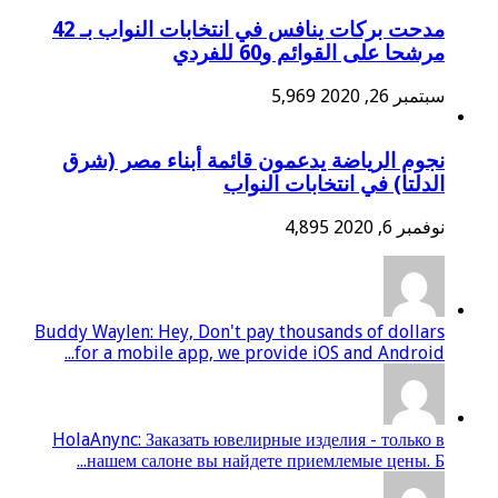
مدحت بركات ينافس في انتخابات النواب بـ 42
مرشحا على القوائم و60 للفردي
سبتمبر 26, 2020
5,969
نجوم الرياضة يدعمون قائمة أبناء مصر (شرق
الدلتا) في انتخابات النواب
نوفمبر 6, 2020
4,895
Buddy Waylen: Hey, Don't pay thousands of dollars
for a mobile app, we provide iOS and Android...
HolaAnync: Заказать ювелирные изделия - только в
нашем салоне вы найдете приемлемые цены. Б...