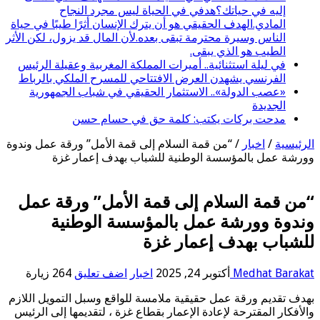
إليه في حياتك؟هدفي في الحياة ليس مجرد النجاح
المادي.الهدف الحقيقي هو أن يترك الإنسان أثرًا طيبًا في حياة
الناس وسيرة محترمة تبقى بعده.لأن المال قد يزول، لكن الأثر
الطيب هو الذي يبقى.
في ليلة استثنائية.. أميرات المملكة المغربية وعقيلة الرئيس
الفرنسي يشهدن العرض الافتتاحي للمسرح الملكي بالرباط
«عصب الدولة».. الاستثمار الحقيقي في شباب الجمهورية
الجديدة
مدحت بركات يكتب: كلمة حق في حسام حسن
الرئيسية
/
اخبار
/
“من قمة السلام إلى قمة الأمل” ورقة عمل وندوة
وورشة عمل بالمؤسسة الوطنية للشباب بهدف إعمار غزة
“من قمة السلام إلى قمة الأمل” ورقة عمل
وندوة وورشة عمل بالمؤسسة الوطنية
للشباب بهدف إعمار غزة
Medhat Barakat
أكتوبر 24, 2025
اخبار
اضف تعليق
264 زيارة
بهدف تقديم ورقة عمل حقيقية ملامسة للواقع وسبل التمويل اللازم
والأفكار المقترحة لإعادة الإعمار بقطاع غزة ، لتقديمها إلى الرئيس