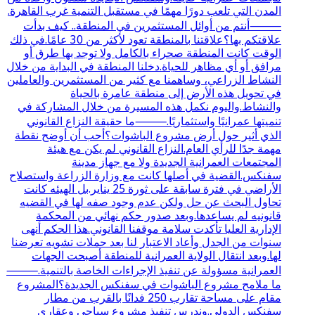
المدن التي تلعب دورًا مهمًا في مستقبل التنمية غرب القاهرة.
⸻أنتم من أوائل المستثمرين في المنطقة.. كيف بدأت
علاقتكم بها؟علاقتنا بالمنطقة تعود لأكثر من 30 عامًا.في ذلك
الوقت كانت المنطقة صحراء بالكامل ولا توجد بها طرق أو
مرافق أو أي مظاهر للحياة.دخلنا المنطقة في البداية من خلال
النشاط الزراعي، وساهمنا مع كثير من المستثمرين والعاملين
في تحويل هذه الأرض إلى منطقة عامرة بالحياة
والنشاط.واليوم نكمل هذه المسيرة من خلال المشاركة في
تنميتها عمرانيًا واستثماريًا.⸻ما حقيقة النزاع القانوني
الذي أثير حول أرض مشروع الباشوات؟أحب أن أوضح نقطة
مهمة جدًا للرأي العام.النزاع القانوني لم يكن مع هيئة
المجتمعات العمرانية الجديدة ولا مع جهاز مدينة
سفنكس.القضية في أصلها كانت مع وزارة الزراعة واستصلاح
الأراضي في فترة سابقة على ثورة 25 يناير.بل الهيئه كانت
تحاول البحث عن حل ولكن عدم وجود صفه لها في القضيه
قانونيه لم يساعدها.وبعد صدور حكم نهائي من المحكمة
الإدارية العليا تأكدت سلامة موقفنا القانوني.هذا الحكم أنهى
سنوات من الجدل وأعاد الاعتبار لنا بعد حملات تشويه تعرضنا
لها.وبعد انتقال الولاية العمرانية للمنطقة أصبحت الجهات
العمرانية مسؤولة عن تنفيذ الإجراءات الخاصة بالتنمية.⸻
ما ملامح مشروع الباشوات في سفنكس الجديدة؟المشروع
مقام على مساحة تقارب 250 فدانًا بالقرب من مطار
سفنكس الدولي.وندرس تنفيذ مشروع سياحي وعقاري