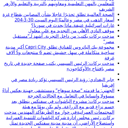
للمعلمين بالمهن التعليمية ومعاونيهم بالتربية والتعليم والأزهر
الشريف
الصحة العالمية تطلق تحذيرًا عاجلا بشأن المصابين بقطاع غزة
أسعار الذهب في مصر وعالميًا اليوم السبت 30-3-204
غارات إسرائيلية عنيفة..ماذا يحدث في سوريا؟
موقف النادي الأهلي من التجديد مع علي معلول
مدحت بركات يكتب: من داخل التجربة.. أشهد لـ”مستقبل
مصر”
مجموعة بيك الباتروس للفنادق تطلق Capri City أكبر مدينة
سياحية متكاملة في سهل حشيش تضم 6 منتجعات و5 آلاف
غرفة
مدحت بركات: الرئيس السيسي يكتب صفحة جديدة في تاريخ
مصر بافتتاح «الأوكتاجون»
جابر البغدادي: رؤية الرئيس السيسي تؤكد ريادة مصر في
إفريقيا
الجهني: ما قدمته “صحة سوهاج” ومستشفى جهينة يعكس أداءً
مسؤولا وإنسانيا في التعامل مع الحالات الحرجة
مدحت بركات: مشروع الباشوات في سفنكس ينطلق بعد
حسم نزاع قديم مع الزراعة.. ولم يكن يومًا مع هيئة
المجتمعات العمرانيةفي حوار مع الطريقأكد المهندس مدحت
بركات رئيس مجلس إدارة شركة الباشوات للتنمية العمرانية
واستصلاح الأراضي، أن مدينة مدينة سفنكس الجديدة تمثل