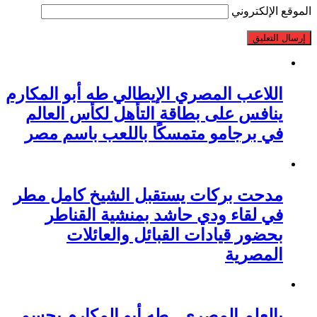
الموقع الإلكتروني
اللاعب المصري الإيطالي طه أبو المكارم
ينافس على بطاقة التأهل لكأس العالم
في برجامو متمسكًا باللعب باسم مصر
مدحت بركات يستقبل الشيخ كامل مطر
في لقاء ودي حاشد بمنشية القناطر
بحضور قيادات القبائل والعائلات
المصرية
بالعلم المصري.. طه أبو المكارم يحسم