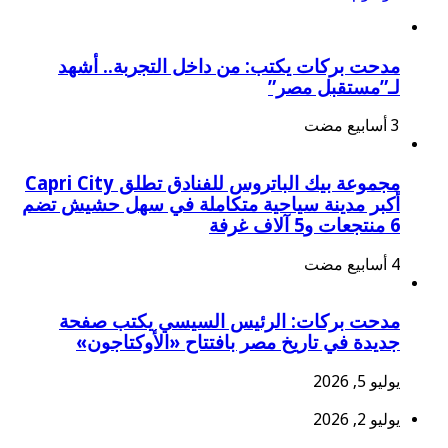
مدحت بركات يكتب: من داخل التجربة.. أشهد
لـ”مستقبل مصر”
مجموعة بيك الباتروس للفنادق تطلق Capri City
أكبر مدينة سياحية متكاملة في سهل حشيش تضم
6 منتجعات و5 آلاف غرفة
مدحت بركات: الرئيس السيسي يكتب صفحة
جديدة في تاريخ مصر بافتتاح «الأوكتاجون»
يوليو 5, 2026
يوليو 2, 2026