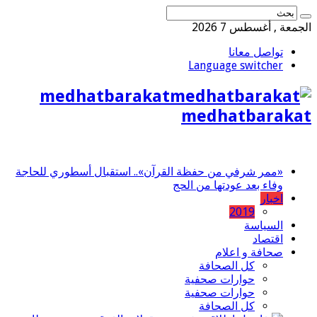
الجمعة , أغسطس 7 2026
تواصل معانا
Language switcher
medhatbarakat
medhatbarakat
«ممر شرفي من حفظة القرآن».. استقبال أسطوري للحاجة
وفاء بعد عودتها من الحج
اخبار
2019
السياسة
اقتصاد
صحافة و اعلام
كل الصحافة
حوارات صحفية
حوارات صحفية
كل الصحافة