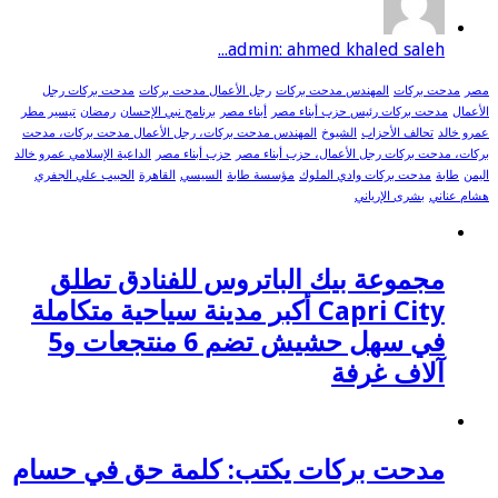
admin: ahmed khaled saleh...
مصر
مدحت بركات
المهندس مدحت بركات
رجل الأعمال مدحت بركات
مدحت بركات رجل
الأعمال
مدحت بركات رئيس حزب أبناء مصر
أبناء مصر
برنامج نبي الإحسان
رمضان
تيسير مطر
عمرو خالد
تحالف الأحزاب
الشيوخ
المهندس مدحت بركات، رجل الأعمال مدحت بركات، مدحت
بركات، مدحت بركات رجل الأعمال، حزب أبناء مصر
حزب أبناء مصر
الداعية الإسلامي عمرو خالد
اليمن
طابة
مدحت بركات وادي الملوك
مؤسسة طابة
السيسي
القاهرة
الحبيب علي الجفري
هشام عناني
بشرى الإرياني
مجموعة بيك الباتروس للفنادق تطلق
Capri City أكبر مدينة سياحية متكاملة
في سهل حشيش تضم 6 منتجعات و5
آلاف غرفة
مدحت بركات يكتب: كلمة حق في حسام