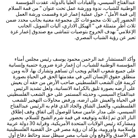
عبدالفتاح السيسي، والقيادات العليا بالدولة، عقدت المؤسسة
الوطنية للشباب، ندوة وورشة عمل تحت عنوان ” من قمة السلام
إلى قمة الأمل”، حول عملية إعمار غزة وقسمت ورشة العمل
الحضور إلى ثلاث مجموعات كل مجموعة معنية بجانب محدد ضمن
ثلاث أطر متمثلة في ” الهيكل الاداري، آليات التمويل، الجانب
الإعلامي” بهدف الخروج بتوصيات تتماشى مع صندوق إعمار غزة
تعبر عن رؤية الشباب المصري.
وأكد المستشار عبد الرحمن محمود يوسف رئيس مجلس أمناء
المؤسسة الوطنية للشباب، أن إعمار غزة ضرورة حتمية وإنسانية
على جميع شعوب العالم ويجب أن تساهم وتشارك بها، لأنه ومن
منطلق حقوق الإنسان التي في مقدمتها الحق في الحياة بصورة
كريمة فإن الشعب الفلسطيني صاحب الأرض من حقه أن يعيش
على أرضه بصورة تليق بالكرامة الانسانية، ولعل تشديد الرئيس
عبدالفتاح السيسي، وحديثه المستمر على حق الشعب الفلسطيني
في الحياة والعيش على ارضه، ورفض محاولات التهجير للشعب
الفلسطيني، والعمل الشاق والجاد الذي قام به الرئيس عبدالفتاح
السيسي، على مدار عامين سعيا للوصول إلى اتفاق وقف إطلاق
النار الذي تم إعلانه وتوقيعه في قمة شرم الشيخ للسلام، بحضور
ومشاركة رئيس الولايات المتحدة الأمريكية، وقرابة 30 دولة عربية
وإسلامية وأوروبية، يؤكد أن رؤية مصر في حل القضية الفلسطينية
هي الأصدق والأوقع وأن شباب مصر سيظل سند وحائط دفاع أول