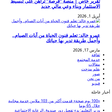
تقرير خاص | منصة “فرصة” تراهن على تبسيط
الاستثمار وبناء وعي مالي جديد
أبريل 1, 2026
عمرو خالد: تعلم فنون الحياة من آيات الصيام..
وأجمل طريقة تدير بها حياتك
مارس 17, 2026
ثقافة
خدمة المجتمع
مقالات
بقلم مدحت
صور
من نحن
فيديو
أخبار عاجلة
«100 يوم صحة» قدمت أكثر من 103 ملايين خدمة مجانية
خلال 65 يوما
وزير التعليم: بدء تفعيل دور صندوق الرعاية الاجتماعية