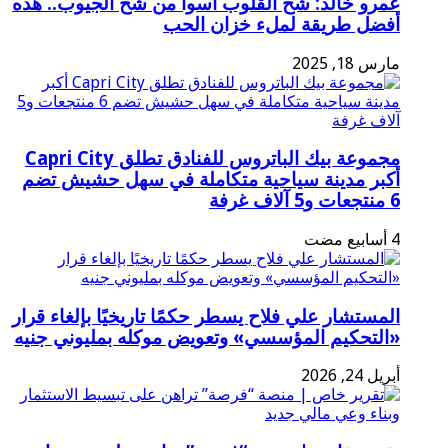
عمرو خالد: شح القلوب أسوأ من شح الجيوب.. هذه
أفضل طريقة لملء خزان الحب
مارس 18, 2025
مجموعة بيك الباتروس للفنادق تطلق Capri City
أكبر مدينة سياحية متكاملة في سهل حشيش تضم
6 منتجعات و5 آلاف غرفة
المستشار علي فلاح يسطر حكمًا تاريخيًا بإلغاء قرار
«التحكيم المؤسسي» وتعويض موكله بمليوني جنيه
أبريل 24, 2026