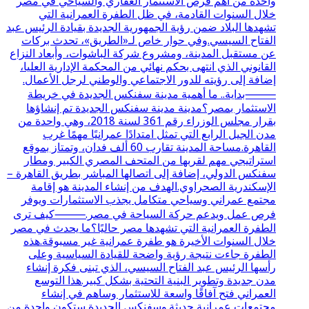
واحدة من أهم فرص الاستثمار العقاري والسياحي في مصر
خلال السنوات القادمة، في ظل الطفرة العمرانية التي
تشهدها البلاد ضمن رؤية الجمهورية الجديدة بقيادة الرئيس عبد
الفتاح السيسي.وفي حوار خاص لـ«الطريق»، تحدث بركات
عن مستقبل المدينة، ومشروع شركة الباشوات، وأبعاد النزاع
القانوني الذي انتهى بحكم نهائي من المحكمة الإدارية العليا،
إضافة إلى رؤيته للدور الاجتماعي والوطني لرجل الأعمال.
⸻بداية.. ما أهمية مدينة سفنكس الجديدة في خريطة
الاستثمار بمصر؟مدينة مدينة سفنكس الجديدة تم إنشاؤها
بقرار مجلس الوزراء رقم 361 لسنة 2018، وهي واحدة من
مدن الجيل الرابع التي تمثل امتدادًا عمرانيًا مهمًا غرب
القاهرة.مساحة المدينة تقارب 60 ألف فدان، وتمتاز بموقع
استراتيجي مهم لقربها من المتحف المصري الكبير ومطار
سفنكس الدولي، إضافة إلى اتصالها المباشر بطريق القاهرة –
الإسكندرية الصحراوي.الهدف من إنشاء المدينة هو إقامة
مجتمع عمراني وسياحي متكامل يجذب الاستثمارات ويوفر
فرص عمل ويدعم حركة السياحة في مصر.⸻كيف ترى
الطفرة العمرانية التي تشهدها مصر حاليًا؟ما يحدث في مصر
خلال السنوات الأخيرة هو طفرة عمرانية غير مسبوقة.هذه
الطفرة جاءت نتيجة رؤية واضحة للقيادة السياسية وعلى
رأسها الرئيس عبد الفتاح السيسي، الذي تبنى فكرة إنشاء
مدن جديدة وتطوير البنية التحتية بشكل كبير.هذا التوسع
العمراني فتح آفاقًا واسعة للاستثمار وساهم في إنشاء
مجتمعات عمرانية حديثة.وسفنكس الجديدة ستكون واحدة من