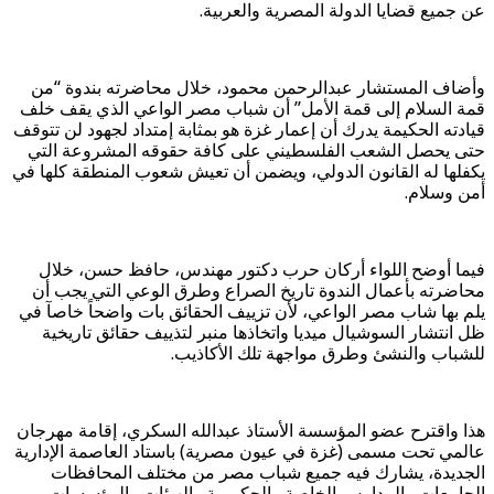
عن جميع قضايا الدولة المصرية والعربية.
وأضاف المستشار عبدالرحمن محمود، خلال محاضرته بندوة “من
قمة السلام إلى قمة الأمل” أن شباب مصر الواعي الذي يقف خلف
قيادته الحكيمة يدرك أن إعمار غزة هو بمثابة إمتداد لجهود لن تتوقف
حتى يحصل الشعب الفلسطيني على كافة حقوقه المشروعة التي
يكفلها له القانون الدولي، ويضمن أن تعيش شعوب المنطقة كلها في
أمن وسلام.
فيما أوضح اللواء أركان حرب دكتور مهندس، حافظ حسن، خلال
محاضرته بأعمال الندوة تاريخ الصراع وطرق الوعي التي يجب أن
يلم بها شاب مصر الواعي، لأن تزييف الحقائق بات واضحاً خاصآ في
ظل انتشار السوشيال ميديا واتخاذها منبر لتذييف حقائق تاريخية
للشباب والنشئ وطرق مواجهة تلك الأكاذيب.
هذا واقترح عضو المؤسسة الأستاذ عبدالله السكري، إقامة مهرجان
عالمي تحت مسمى (غزة في عيون مصرية) باستاد العاصمة الإدارية
الجديدة، يشارك فيه جميع شباب مصر من مختلف المحافظات
الجامعات والمدارس الخاصة والحكومية والهيئات والمؤسسات