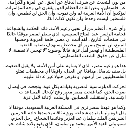
من نور، لنتحدث عن شرف الدفاع عن الحق، عن العزة والكرامة،
عن فلسطين، وعن القادة العظام الذين يقفون في وجه المؤامرات،
ليؤكدوا أن الأمة العربية لم ولن تموت، وأن الحق لن يُطمس، وأن
فلسطين ليست وحدها ولن تكون كذلك أبدًا.
وأي شرف أعظم من أن نحيي زعيم الأمة، قائد الحكمة والشجاعة،
فخامة الرئيس عبد الفتاح السيسي، الذي سطر لمصر موقفًا خالدًا
في صفحات التاريخ ، لقد أثبت أن مصر، قلعة العروبة وحصنها
المنيع، لن تسمح بتمرير أي مخطط يستهدف تصفية القضية
الفلسطينية أو تهجير أهل غزة، قائلاً بوضوح: “لا تهجير، لا تصفية، لا
تنازل عن حقوق الشعب الفلسطيني”.
هذا هو زعيم مصر، الذي لا يساوم على أمن الأمة، ولا يقبل الضغوط،
بل يقف شامخًا، مدافعًا عن العدل، رافضًا أي مخططات تقتلع
الفلسطينيين من أرضهم أو تفرض حلولًا غير عادلة عليهم.
تحركت الدبلوماسية المصرية بقيادته بكل قوة، ونجحت في إيصال
صوت الحق، كما فتحت مصر معبر رفح لإدخال المساعدات
الإنسانية، واستقبلت المصابين، وأرسلت الإغاثة لأهل غزة.
وكما هو عهدنا بمصر نرى في المملكة العربية السعودية، موقفا لا
يقل قوة وثباتا بقيادة شجاعة ورؤية ثاقبة يجسدها خادم الحرمين
الشريفين الملك سلمان عبدالعزيز وقائدها الشجاع، رجل الحزم،
سمو ولي العهد الأمير محمد بن سلمان، الذي يقود بلاده بثبات نحو