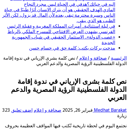
إليه في حياتك؟هدفي في الحياة ليس مجرد النجاح
المادي.الهدف الحقيقي هو أن يترك الإنسان أثرًا طيبًا في حياة
الناس وسيرة محترمة تبقى بعده.لأن المال قد يزول، لكن الأثر
الطيب هو الذي يبقى.
في ليلة استثنائية.. أميرات المملكة المغربية وعقيلة الرئيس
الفرنسي يشهدن العرض الافتتاحي للمسرح الملكي بالرباط
«عصب الدولة».. الاستثمار الحقيقي في شباب الجمهورية
الجديدة
مدحت بركات يكتب: كلمة حق في حسام حسن
الرئيسية
/
صحافة و اعلام
/
نص كلمة بشرى الإرياني في ندوة إقامة
الدولة الفلسطينية الرؤية المصرية والدعم العربي
نص كلمة بشرى الإرياني في ندوة إقامة
الدولة الفلسطينية الرؤية المصرية والدعم
العربي
Medhat Barakat
فبراير 26, 2025
صحافة و اعلام
اضف تعليق
323
زيارة
نجتمع اليوم في لحظة تاريخية تُكتب فيها المواقف العظيمة بحروف