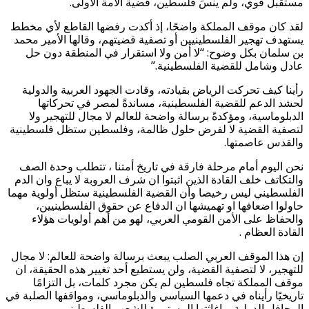
مستقبل قوي، ولم ينسَ فلسطين، قضية الأمة الأولى.
لقد كان موقف المملكة واضحًا، إذ أكدت رفضها القاطع لأي مخطط
يستهدف تهجير الفلسطينيين أو تصفية قضيتهم، وقالها الأمير محمد
بن سلمان بكل وضوح: “لا أمن ولا استقرار في المنطقة دون حل
عادل وشامل للقضية الفلسطينية.”
رأينا كيف تحركت الرياض بقيادته، وقادت الجهود العربية والدولية
لحشد الدعم للقضية الفلسطينية، مساندةً لمصر في تحركاتها
الدبلوماسية، ومؤكدةً برسالة واضحة للعالم لا مجال للتهجير ولا
لتصفية القضية لا لفرض حلول ظالمة، وفلسطين ستظل فلسطينية
والقدس عاصمتها.
نحن اليوم أمام مرحلة فارقة في تاريخ أمتنا ، تتطلب وحدة الصف
والتكاتف خلف القادة الذين اثبتوا ان شرف العروبة لا يباع وان الدم
الفلسطيني ليس رخيصا وأن القضية الفلسطينية ستظل أولوية مهما
حاولوا اضعافها او تهميشها ان الدفاع عن حقوق الفلسطينيين،
والحفاظ على الأمن القومي العربي، لهو من أهم أولويات هؤلاء
القادة العظام .
إن هذا الموقف العربي الصلب يبعث برسالة واضحة للعالم: لا مجال
للتهجير، لا لتصفية القضية، ولن يستطيع أحد تغيير هذه الحقيقة، ان
موقف المملكة تجاه فلسطين لم يكن مجرد كلمات، بل التزامًا
تاريخيًا رأيناه في دعمها السياسي والدبلوماسي، ومواقفها الصلبة في
المحافل الدولية، وإغاثتها المستمرة للشعب الفلسطيني.