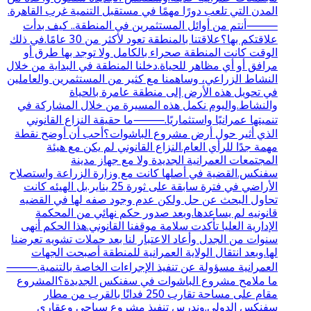
المدن التي تلعب دورًا مهمًا في مستقبل التنمية غرب القاهرة.
⸻أنتم من أوائل المستثمرين في المنطقة.. كيف بدأت
علاقتكم بها؟علاقتنا بالمنطقة تعود لأكثر من 30 عامًا.في ذلك
الوقت كانت المنطقة صحراء بالكامل ولا توجد بها طرق أو
مرافق أو أي مظاهر للحياة.دخلنا المنطقة في البداية من خلال
النشاط الزراعي، وساهمنا مع كثير من المستثمرين والعاملين
في تحويل هذه الأرض إلى منطقة عامرة بالحياة
والنشاط.واليوم نكمل هذه المسيرة من خلال المشاركة في
تنميتها عمرانيًا واستثماريًا.⸻ما حقيقة النزاع القانوني
الذي أثير حول أرض مشروع الباشوات؟أحب أن أوضح نقطة
مهمة جدًا للرأي العام.النزاع القانوني لم يكن مع هيئة
المجتمعات العمرانية الجديدة ولا مع جهاز مدينة
سفنكس.القضية في أصلها كانت مع وزارة الزراعة واستصلاح
الأراضي في فترة سابقة على ثورة 25 يناير.بل الهيئه كانت
تحاول البحث عن حل ولكن عدم وجود صفه لها في القضيه
قانونيه لم يساعدها.وبعد صدور حكم نهائي من المحكمة
الإدارية العليا تأكدت سلامة موقفنا القانوني.هذا الحكم أنهى
سنوات من الجدل وأعاد الاعتبار لنا بعد حملات تشويه تعرضنا
لها.وبعد انتقال الولاية العمرانية للمنطقة أصبحت الجهات
العمرانية مسؤولة عن تنفيذ الإجراءات الخاصة بالتنمية.⸻
ما ملامح مشروع الباشوات في سفنكس الجديدة؟المشروع
مقام على مساحة تقارب 250 فدانًا بالقرب من مطار
سفنكس الدولي.وندرس تنفيذ مشروع سياحي وعقاري