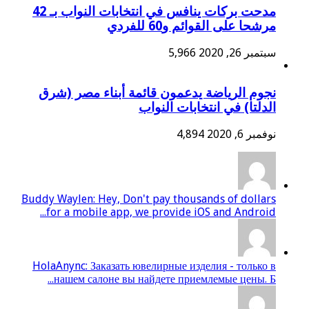
مدحت بركات ينافس في انتخابات النواب بـ 42
مرشحا على القوائم و60 للفردي
سبتمبر 26, 2020
5,966
نجوم الرياضة يدعمون قائمة أبناء مصر (شرق
الدلتا) في انتخابات النواب
نوفمبر 6, 2020
4,894
Buddy Waylen: Hey, Don't pay thousands of dollars
for a mobile app, we provide iOS and Android...
HolaAnync: Заказать ювелирные изделия - только в
нашем салоне вы найдете приемлемые цены. Б...