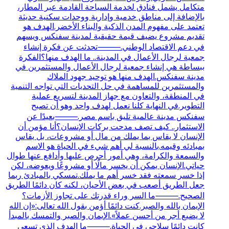
متكامل يشمل فنادق لخدمة السياحة القادمة عبر المطار،
بالإضافة إلى مناطق خدمية وإدارية ووحدات سكنية حديثة
تعتمد على مفهوم المدن الذكية والبناء الأخضر.الهدف هو
تقديم مشروع يضيف قيمة حقيقية لمدينة سفنكس ويسهم
في دعم الاقتصاد الوطني.⸻تحدثت عن فكرة إنشاء
جمعية لرجال الأعمال في المدينة.. ما الهدف منها؟الفكرة
ببساطة هي إنشاء جمعية لرجال الأعمال والمستثمرين في
مدينة سفنكس.الهدف منها هو توحيد جهود الملاك
والمستثمرين للمساهمة في حل التحديات التي تواجه التنمية
في المنطقة، والتعاون مع جهاز المدينة لتسريع عملية
التطوير.في النهاية كلنا نعمل لهدف واحد وهو أن تصبح
سفنكس مدينة عالمية تليق باسم مصر.⸻بعيدًا عن
الاستثمار.. كيف تصف مدحت بركات الإنسان؟أنا مؤمن أن
الإنسان لا يقاس بما يملك من مال أو مشروعات، بل يقاس
بمبادئه وقيمه.بالنسبة لي أهم شيء في الحياة هو الاسم
والسمعة والكرامة، وهي أمور أحرص عليها وأدافع عنها طوال
حياتي.الإنسان يمكن أن يخسر مالًا أو مشروعًا ويعوضه، لكن
إذا خسر سمعته فقد خسر أهم ما يملك.تمسكي بالمبادئ ربما
جعل الطريق أصعب في بعض الأحيان، لكنه كان دائمًا الطريق
الصحيح.⸻ما السر وراء قدرتك على تجاوز الأزمات؟
الإيمان بالله والصبر.كنت دائمًا أؤمن بقول الله تعالى:«إن الله
لا يضيع أجر من أحسن عملاً».الإيمان والصبر والتمسك بالمبدأ
كانت دائمًا سلاحي في الحياة.⸻ما الهدف الذي تسعى