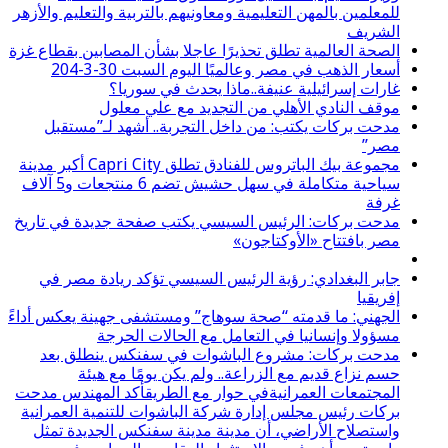
للمعلمين بالمهن التعليمية ومعاونيهم بالتربية والتعليم والأزهر
الشريف
الصحة العالمية تطلق تحذيرًا عاجلا بشأن المصابين بقطاع غزة
أسعار الذهب في مصر وعالميًا اليوم السبت 30-3-204
غارات إسرائيلية عنيفة..ماذا يحدث في سوريا؟
موقف النادي الأهلي من التجديد مع علي معلول
مدحت بركات يكتب: من داخل التجربة.. أشهد لـ”مستقبل
مصر”
مجموعة بيك الباتروس للفنادق تطلق Capri City أكبر مدينة
سياحية متكاملة في سهل حشيش تضم 6 منتجعات و5 آلاف
غرفة
مدحت بركات: الرئيس السيسي يكتب صفحة جديدة في تاريخ
مصر بافتتاح «الأوكتاجون»
جابر البغدادي: رؤية الرئيس السيسي تؤكد ريادة مصر في
إفريقيا
الجهني: ما قدمته “صحة سوهاج” ومستشفى جهينة يعكس أداءً
مسؤولا وإنسانيا في التعامل مع الحالات الحرجة
مدحت بركات: مشروع الباشوات في سفنكس ينطلق بعد
حسم نزاع قديم مع الزراعة.. ولم يكن يومًا مع هيئة
المجتمعات العمرانيةفي حوار مع الطريقأكد المهندس مدحت
بركات رئيس مجلس إدارة شركة الباشوات للتنمية العمرانية
واستصلاح الأراضي، أن مدينة مدينة سفنكس الجديدة تمثل