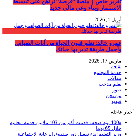
تقرير خاص | منصة “فرصة” تراهن على تبسيط
الاستثمار وبناء وعي مالي جديد
أبريل 1, 2026
عمرو خالد: تعلم فنون الحياة من آيات الصيام..
وأجمل طريقة تدير بها حياتك
مارس 17, 2026
ثقافة
خدمة المجتمع
مقالات
بقلم مدحت
صور
من نحن
فيديو
أخبار عاجلة
«100 يوم صحة» قدمت أكثر من 103 ملايين خدمة مجانية
خلال 65 يوما
وزير التعليم: بدء تفعيل دور صندوق الرعاية الاجتماعية