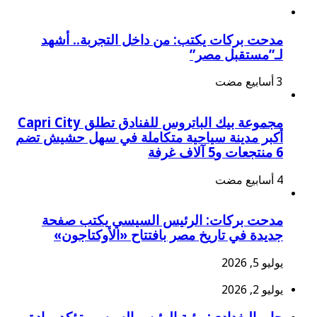
مدحت بركات يكتب: من داخل التجربة.. أشهد
لـ”مستقبل مصر”
مجموعة بيك الباتروس للفنادق تطلق Capri City
أكبر مدينة سياحية متكاملة في سهل حشيش تضم
6 منتجعات و5 آلاف غرفة
مدحت بركات: الرئيس السيسي يكتب صفحة
جديدة في تاريخ مصر بافتتاح «الأوكتاجون»
يوليو 5, 2026
يوليو 2, 2026