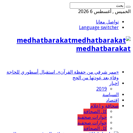
الخميس , أغسطس 6 2026
تواصل معانا
Language switcher
medhatbarakat
medhatbarakat
«ممر شرفي من حفظة القرآن».. استقبال أسطوري للحاجة
وفاء بعد عودتها من الحج
اخبار
2019
السياسة
اقتصاد
صحافة و اعلام
كل الصحافة
حوارات صحفية
حوارات صحفية
كل الصحافة