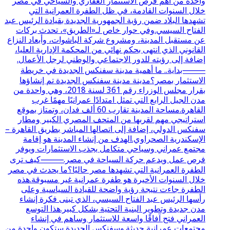
واحدة من أهم فرص الاستثمار العقاري والسياحي في مصر
خلال السنوات القادمة، في ظل الطفرة العمرانية التي
تشهدها البلاد ضمن رؤية الجمهورية الجديدة بقيادة الرئيس عبد
الفتاح السيسي.وفي حوار خاص لـ«الطريق»، تحدث بركات
عن مستقبل المدينة، ومشروع شركة الباشوات، وأبعاد النزاع
القانوني الذي انتهى بحكم نهائي من المحكمة الإدارية العليا،
إضافة إلى رؤيته للدور الاجتماعي والوطني لرجل الأعمال.
⸻بداية.. ما أهمية مدينة سفنكس الجديدة في خريطة
الاستثمار بمصر؟مدينة مدينة سفنكس الجديدة تم إنشاؤها
بقرار مجلس الوزراء رقم 361 لسنة 2018، وهي واحدة من
مدن الجيل الرابع التي تمثل امتدادًا عمرانيًا مهمًا غرب
القاهرة.مساحة المدينة تقارب 60 ألف فدان، وتمتاز بموقع
استراتيجي مهم لقربها من المتحف المصري الكبير ومطار
سفنكس الدولي، إضافة إلى اتصالها المباشر بطريق القاهرة –
الإسكندرية الصحراوي.الهدف من إنشاء المدينة هو إقامة
مجتمع عمراني وسياحي متكامل يجذب الاستثمارات ويوفر
فرص عمل ويدعم حركة السياحة في مصر.⸻كيف ترى
الطفرة العمرانية التي تشهدها مصر حاليًا؟ما يحدث في مصر
خلال السنوات الأخيرة هو طفرة عمرانية غير مسبوقة.هذه
الطفرة جاءت نتيجة رؤية واضحة للقيادة السياسية وعلى
رأسها الرئيس عبد الفتاح السيسي، الذي تبنى فكرة إنشاء
مدن جديدة وتطوير البنية التحتية بشكل كبير.هذا التوسع
العمراني فتح آفاقًا واسعة للاستثمار وساهم في إنشاء
مجتمعات عمرانية حديثة.وسفنكس الجديدة ستكون واحدة من