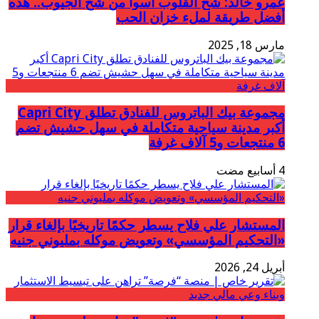
عمرو خالد: شح القلوب أسوأ من شح الجيوب.. هذه
أفضل طريقة لملء خزان الحب
مارس 18, 2025
مجموعة بيك الباتروس للفنادق تطلق Capri City
أكبر مدينة سياحية متكاملة في سهل حشيش تضم
6 منتجعات و5 آلاف غرفة
المستشار علي فلاح يسطر حكمًا تاريخيًا بإلغاء قرار
«التحكيم المؤسسي» وتعويض موكله بمليوني جنيه
أبريل 24, 2026