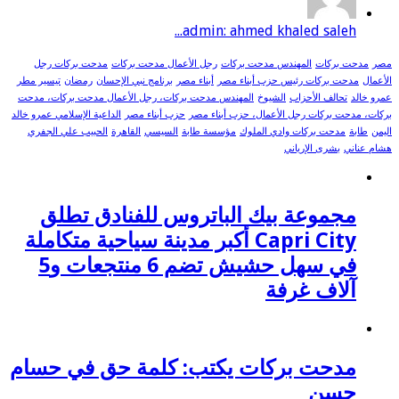
admin: ahmed khaled saleh...
مصر
مدحت بركات
المهندس مدحت بركات
رجل الأعمال مدحت بركات
مدحت بركات رجل
الأعمال
مدحت بركات رئيس حزب أبناء مصر
أبناء مصر
برنامج نبي الإحسان
رمضان
تيسير مطر
عمرو خالد
تحالف الأحزاب
الشيوخ
المهندس مدحت بركات، رجل الأعمال مدحت بركات، مدحت
بركات، مدحت بركات رجل الأعمال، حزب أبناء مصر
حزب أبناء مصر
الداعية الإسلامي عمرو خالد
اليمن
طابة
مدحت بركات وادي الملوك
مؤسسة طابة
السيسي
القاهرة
الحبيب علي الجفري
هشام عناني
بشرى الإرياني
مجموعة بيك الباتروس للفنادق تطلق
Capri City أكبر مدينة سياحية متكاملة
في سهل حشيش تضم 6 منتجعات و5
آلاف غرفة
مدحت بركات يكتب: كلمة حق في حسام
حسن