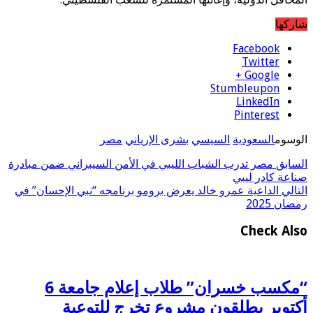
شاركها
Facebook
Twitter
Google +
Stumbleupon
LinkedIn
Pinterest
الوسوم
السعودية
السيسي
بشرى الإرياني
مصر
السابق
مصر تدرب الشباب الليبي في الأمن السيبراني ضمن مبادرة
صناعة كادر ليبي
التالي
الداعية عمرو خالد يعرض برومو برنامجه “نبي الإحسان” في
رمضان 2025
Check Also
“مكسب خسران” طلاب إعلام جامعة 6
أكتوبر يطلقون مشروع تخرج للتوعية