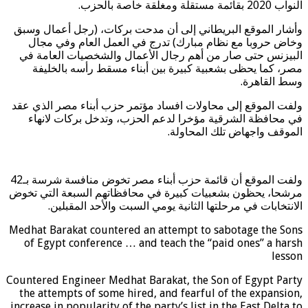
النواب 2020 بقائمة مستقلة ومغلقة خاصة بالحزب.
وأشار الموقع البريطاني إلى أن مدحت بركات، (رجل أعمال وسبق
وخاض حروبا مع نظام مبارك) تدرج في العمل العام وفي مجال
البيزنس حتى صار من أهم رجال الأعمال والشخصيات العامة في
مصر، كما يحظى بشعبية كبيرة بين أبناء مسقط رأسه بالخليفة
وسط القاهرة.
ولفت الموقع إلى محاولات افساد مؤتمر حزب أبناء مصر الذي عقد
في محافظة الشرقية مؤخرا لدعم الحزب، وتدخل بركات لانهاء
الموقف واجهاض تلك المحاولة.
ولفت الموقع أن قائمة حزب أبناء مصر تخوض منافسة شرسة بـ42
مرشحا، يحظون بشعبيات كبيرة في محافظاتهم السبعة التي تخوض
الانتخابات في مرحلتها الثانية يومي السبت والأحد المقبلين.
Medhat Barakat countered an attempt to sabotage the Sons
of Egypt conference … and teach the “paid ones” a harsh
lesson
Countered Engineer Medhat Barakat, the Son of Egypt Party
the attempts of some hired, and fearful of the expansion,
increase in popularity of the party’s list in the East Delta to