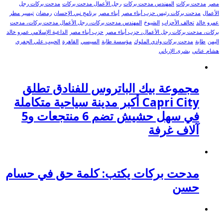
مصر
مدحت بركات
المهندس مدحت بركات
رجل الأعمال مدحت بركات
مدحت بركات رجل
الأعمال
مدحت بركات رئيس حزب أبناء مصر
أبناء مصر
برنامج نبي الإحسان
رمضان
تيسير مطر
عمرو خالد
تحالف الأحزاب
الشيوخ
المهندس مدحت بركات، رجل الأعمال مدحت بركات، مدحت
بركات، مدحت بركات رجل الأعمال، حزب أبناء مصر
حزب أبناء مصر
الداعية الإسلامي عمرو خالد
اليمن
طابة
مدحت بركات وادي الملوك
مؤسسة طابة
السيسي
القاهرة
الحبيب علي الجفري
هشام عناني
بشرى الإرياني
مجموعة بيك الباتروس للفنادق تطلق
Capri City أكبر مدينة سياحية متكاملة
في سهل حشيش تضم 6 منتجعات و5
آلاف غرفة
مدحت بركات يكتب: كلمة حق في حسام
حسن