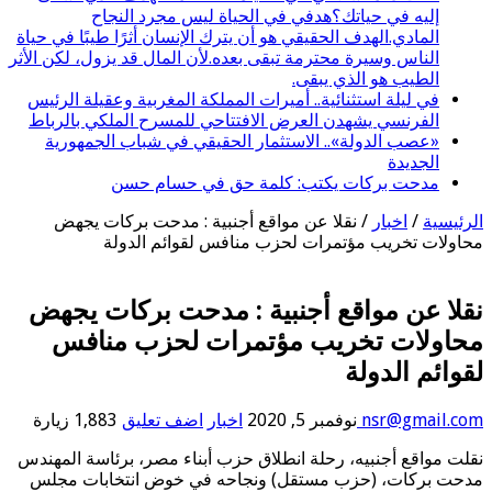
إليه في حياتك؟هدفي في الحياة ليس مجرد النجاح
المادي.الهدف الحقيقي هو أن يترك الإنسان أثرًا طيبًا في حياة
الناس وسيرة محترمة تبقى بعده.لأن المال قد يزول، لكن الأثر
الطيب هو الذي يبقى.
في ليلة استثنائية.. أميرات المملكة المغربية وعقيلة الرئيس
الفرنسي يشهدن العرض الافتتاحي للمسرح الملكي بالرباط
«عصب الدولة».. الاستثمار الحقيقي في شباب الجمهورية
الجديدة
مدحت بركات يكتب: كلمة حق في حسام حسن
الرئيسية
/
اخبار
/
نقلا عن مواقع أجنبية : مدحت بركات يجهض
محاولات تخريب مؤتمرات لحزب منافس لقوائم الدولة
نقلا عن مواقع أجنبية : مدحت بركات يجهض
محاولات تخريب مؤتمرات لحزب منافس
لقوائم الدولة
nsr@gmail.com
نوفمبر 5, 2020
اخبار
اضف تعليق
1,883 زيارة
نقلت مواقع أجنبيه، رحلة انطلاق حزب أبناء مصر، برئاسة المهندس
مدحت بركات، (حزب مستقل) ونجاحه في خوض انتخابات مجلس