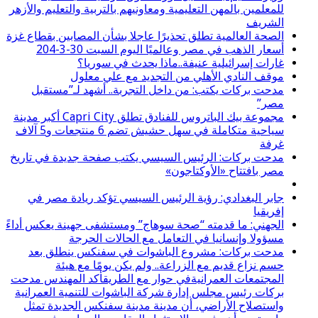
للمعلمين بالمهن التعليمية ومعاونيهم بالتربية والتعليم والأزهر
الشريف
الصحة العالمية تطلق تحذيرًا عاجلا بشأن المصابين بقطاع غزة
أسعار الذهب في مصر وعالميًا اليوم السبت 30-3-204
غارات إسرائيلية عنيفة..ماذا يحدث في سوريا؟
موقف النادي الأهلي من التجديد مع علي معلول
مدحت بركات يكتب: من داخل التجربة.. أشهد لـ”مستقبل
مصر”
مجموعة بيك الباتروس للفنادق تطلق Capri City أكبر مدينة
سياحية متكاملة في سهل حشيش تضم 6 منتجعات و5 آلاف
غرفة
مدحت بركات: الرئيس السيسي يكتب صفحة جديدة في تاريخ
مصر بافتتاح «الأوكتاجون»
جابر البغدادي: رؤية الرئيس السيسي تؤكد ريادة مصر في
إفريقيا
الجهني: ما قدمته “صحة سوهاج” ومستشفى جهينة يعكس أداءً
مسؤولا وإنسانيا في التعامل مع الحالات الحرجة
مدحت بركات: مشروع الباشوات في سفنكس ينطلق بعد
حسم نزاع قديم مع الزراعة.. ولم يكن يومًا مع هيئة
المجتمعات العمرانيةفي حوار مع الطريقأكد المهندس مدحت
بركات رئيس مجلس إدارة شركة الباشوات للتنمية العمرانية
واستصلاح الأراضي، أن مدينة مدينة سفنكس الجديدة تمثل