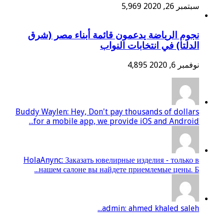
سبتمبر 26, 2020
5,969
نجوم الرياضة يدعمون قائمة أبناء مصر (شرق
الدلتا) في انتخابات النواب
نوفمبر 6, 2020
4,895
Buddy Waylen: Hey, Don't pay thousands of dollars
for a mobile app, we provide iOS and Android...
HolaAnync: Заказать ювелирные изделия - только в
нашем салоне вы найдете приемлемые цены. Б...
admin: ahmed khaled saleh...