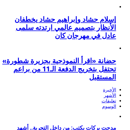
إسلام حشاد وإبراهيم حشاد يخطفان
الأنظار بتصميم عالمي ارتدته سلمى
عادل في مهرجان كان
حضانة «اقرأ النموذجية بجزيرة شطورة»
تحتفل بتخريج الدفعة الـ11 من براعم
المستقبل
الأخيرة
الأشهر
تعليقات
الوسوم
مدحت بركات يكتب: من داخل التجربة.. أشهد