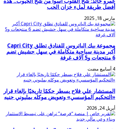
عمرو خالد: شح القلوب أسوأ من شح الجيوب.. هذه
أفضل طريقة لملء خزان الحب
مارس 18, 2025
مجموعة بيك الباتروس للفنادق تطلق Capri City
أكبر مدينة سياحية متكاملة في سهل حشيش تضم
6 منتجعات و5 آلاف غرفة
المستشار علي فلاح يسطر حكمًا تاريخيًا بإلغاء قرار
«التحكيم المؤسسي» وتعويض موكله بمليوني جنيه
أبريل 24, 2026