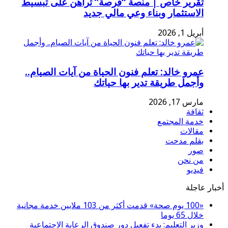
تقرير خاص | منصة “فرصة” تراهن على تبسيط
الاستثمار وبناء وعي مالي جديد
أبريل 1, 2026
عمرو خالد: تعلم فنون الحياة من آيات الصيام..
وأجمل طريقة تدير بها حياتك
مارس 17, 2026
ثقافة
خدمة المجتمع
مقالات
بقلم مدحت
صور
من نحن
فيديو
أخبار عاجلة
«100 يوم صحة» قدمت أكثر من 103 ملايين خدمة مجانية
خلال 65 يوما
وزير التعليم: بدء تفعيل دور صندوق الرعاية الاجتماعية