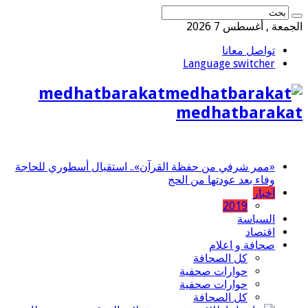
الجمعة , أغسطس 7 2026
تواصل معانا
Language switcher
medhatbarakat
medhatbarakat
«ممر شرفي من حفظة القرآن».. استقبال أسطوري للحاجة
وفاء بعد عودتها من الحج
اخبار
2019
السياسة
اقتصاد
صحافة و اعلام
كل الصحافة
حوارات صحفية
حوارات صحفية
كل الصحافة