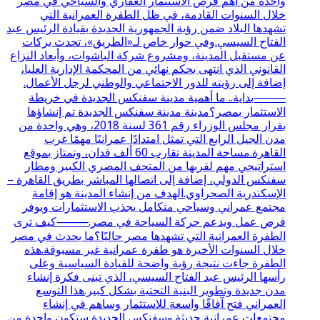
واحدة من أهم فرص الاستثمار العقاري والسياحي في مصر
خلال السنوات القادمة، في ظل الطفرة العمرانية التي
تشهدها البلاد ضمن رؤية الجمهورية الجديدة بقيادة الرئيس عبد
الفتاح السيسي.وفي حوار خاص لـ«الطريق»، تحدث بركات
عن مستقبل المدينة، ومشروع شركة الباشوات، وأبعاد النزاع
القانوني الذي انتهى بحكم نهائي من المحكمة الإدارية العليا،
إضافة إلى رؤيته للدور الاجتماعي والوطني لرجل الأعمال.
⸻بداية.. ما أهمية مدينة سفنكس الجديدة في خريطة
الاستثمار بمصر؟مدينة مدينة سفنكس الجديدة تم إنشاؤها
بقرار مجلس الوزراء رقم 361 لسنة 2018، وهي واحدة من
مدن الجيل الرابع التي تمثل امتدادًا عمرانيًا مهمًا غرب
القاهرة.مساحة المدينة تقارب 60 ألف فدان، وتمتاز بموقع
استراتيجي مهم لقربها من المتحف المصري الكبير ومطار
سفنكس الدولي، إضافة إلى اتصالها المباشر بطريق القاهرة –
الإسكندرية الصحراوي.الهدف من إنشاء المدينة هو إقامة
مجتمع عمراني وسياحي متكامل يجذب الاستثمارات ويوفر
فرص عمل ويدعم حركة السياحة في مصر.⸻كيف ترى
الطفرة العمرانية التي تشهدها مصر حاليًا؟ما يحدث في مصر
خلال السنوات الأخيرة هو طفرة عمرانية غير مسبوقة.هذه
الطفرة جاءت نتيجة رؤية واضحة للقيادة السياسية وعلى
رأسها الرئيس عبد الفتاح السيسي، الذي تبنى فكرة إنشاء
مدن جديدة وتطوير البنية التحتية بشكل كبير.هذا التوسع
العمراني فتح آفاقًا واسعة للاستثمار وساهم في إنشاء
مجتمعات عمرانية حديثة.وسفنكس الجديدة ستكون واحدة من