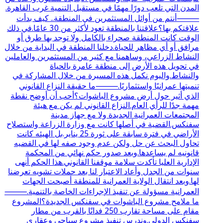
المدن التي تلعب دورًا مهمًا في مستقبل التنمية غرب القاهرة.
⸻أنتم من أوائل المستثمرين في المنطقة.. كيف بدأت
علاقتكم بها؟علاقتنا بالمنطقة تعود لأكثر من 30 عامًا.في ذلك
الوقت كانت المنطقة صحراء بالكامل ولا توجد بها طرق أو
مرافق أو أي مظاهر للحياة.دخلنا المنطقة في البداية من خلال
النشاط الزراعي، وساهمنا مع كثير من المستثمرين والعاملين
في تحويل هذه الأرض إلى منطقة عامرة بالحياة
والنشاط.واليوم نكمل هذه المسيرة من خلال المشاركة في
تنميتها عمرانيًا واستثماريًا.⸻ما حقيقة النزاع القانوني
الذي أثير حول أرض مشروع الباشوات؟أحب أن أوضح نقطة
مهمة جدًا للرأي العام.النزاع القانوني لم يكن مع هيئة
المجتمعات العمرانية الجديدة ولا مع جهاز مدينة
سفنكس.القضية في أصلها كانت مع وزارة الزراعة واستصلاح
الأراضي في فترة سابقة على ثورة 25 يناير.بل الهيئه كانت
تحاول البحث عن حل ولكن عدم وجود صفه لها في القضيه
قانونيه لم يساعدها.وبعد صدور حكم نهائي من المحكمة
الإدارية العليا تأكدت سلامة موقفنا القانوني.هذا الحكم أنهى
سنوات من الجدل وأعاد الاعتبار لنا بعد حملات تشويه تعرضنا
لها.وبعد انتقال الولاية العمرانية للمنطقة أصبحت الجهات
العمرانية مسؤولة عن تنفيذ الإجراءات الخاصة بالتنمية.⸻
ما ملامح مشروع الباشوات في سفنكس الجديدة؟المشروع
مقام على مساحة تقارب 250 فدانًا بالقرب من مطار
سفنكس الدولي.وندرس تنفيذ مشروع سياحي وعقاري