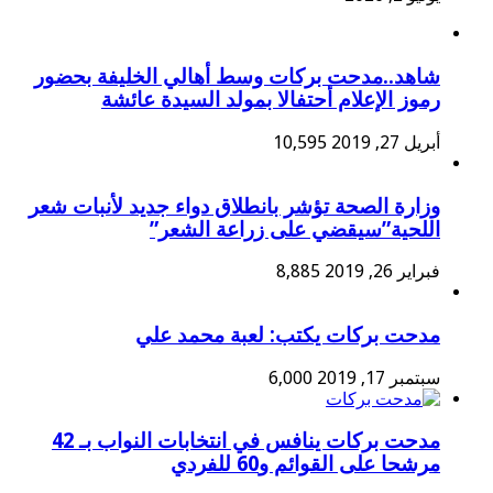
شاهد..مدحت بركات وسط أهالي الخليفة بحضور
رموز الإعلام أحتفالا بمولد السيدة عائشة
أبريل 27, 2019
10,595
وزارة الصحة تؤشر بانطلاق دواء جديد لأنبات شعر
اللحية”سيقضي على زراعة الشعر”
فبراير 26, 2019
8,885
مدحت بركات يكتب: لعبة محمد علي
سبتمبر 17, 2019
6,000
مدحت بركات ينافس في انتخابات النواب بـ 42
مرشحا على القوائم و60 للفردي