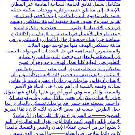
متكامل يشمل فنادق لخدمة السياحة القادمة عبر المطار،
بالإضافة إلى مناطق خدمية وإدارية ووحدات سكنية حديثة
تعتمد على مفهوم المدن الذكية والبناء الأخضر.الهدف هو
تقديم مشروع يضيف قيمة حقيقية لمدينة سفنكس ويسهم
في دعم الاقتصاد الوطني.⸻تحدثت عن فكرة إنشاء
جمعية لرجال الأعمال في المدينة.. ما الهدف منها؟الفكرة
ببساطة هي إنشاء جمعية لرجال الأعمال والمستثمرين في
مدينة سفنكس.الهدف منها هو توحيد جهود الملاك
والمستثمرين للمساهمة في حل التحديات التي تواجه التنمية
في المنطقة، والتعاون مع جهاز المدينة لتسريع عملية
التطوير.في النهاية كلنا نعمل لهدف واحد وهو أن تصبح
سفنكس مدينة عالمية تليق باسم مصر.⸻بعيدًا عن
الاستثمار.. كيف تصف مدحت بركات الإنسان؟أنا مؤمن أن
الإنسان لا يقاس بما يملك من مال أو مشروعات، بل يقاس
بمبادئه وقيمه.بالنسبة لي أهم شيء في الحياة هو الاسم
والسمعة والكرامة، وهي أمور أحرص عليها وأدافع عنها طوال
حياتي.الإنسان يمكن أن يخسر مالًا أو مشروعًا ويعوضه، لكن
إذا خسر سمعته فقد خسر أهم ما يملك.تمسكي بالمبادئ ربما
جعل الطريق أصعب في بعض الأحيان، لكنه كان دائمًا الطريق
الصحيح.⸻ما السر وراء قدرتك على تجاوز الأزمات؟
الإيمان بالله والصبر.كنت دائمًا أؤمن بقول الله تعالى:«إن الله
لا يضيع أجر من أحسن عملاً».الإيمان والصبر والتمسك بالمبدأ
كانت دائمًا سلاحي في الحياة.⸻ما الهدف الذي تسعى