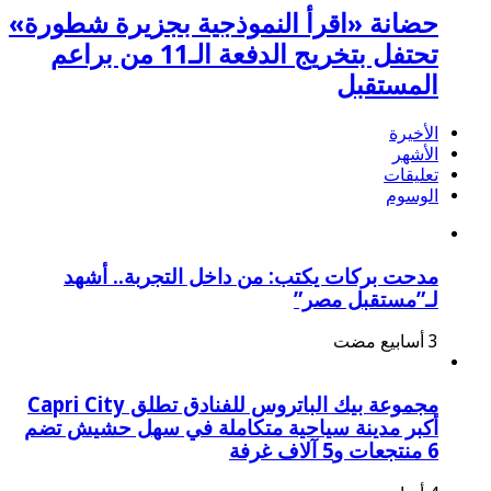
حضانة «اقرأ النموذجية بجزيرة شطورة»
تحتفل بتخريج الدفعة الـ11 من براعم
المستقبل
الأخيرة
الأشهر
تعليقات
الوسوم
مدحت بركات يكتب: من داخل التجربة.. أشهد
لـ”مستقبل مصر”
مجموعة بيك الباتروس للفنادق تطلق Capri City
أكبر مدينة سياحية متكاملة في سهل حشيش تضم
6 منتجعات و5 آلاف غرفة