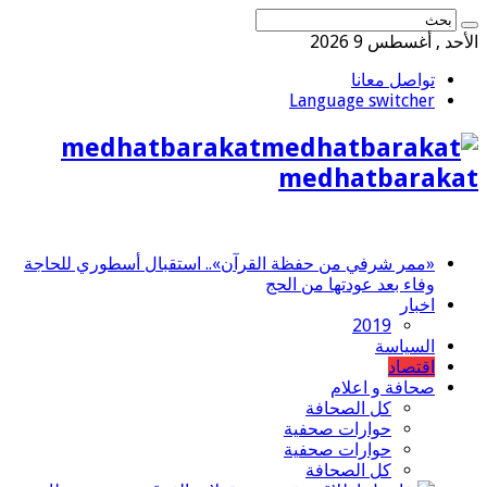
الأحد , أغسطس 9 2026
تواصل معانا
Language switcher
medhatbarakat
medhatbarakat
«ممر شرفي من حفظة القرآن».. استقبال أسطوري للحاجة
وفاء بعد عودتها من الحج
اخبار
2019
السياسة
اقتصاد
صحافة و اعلام
كل الصحافة
حوارات صحفية
حوارات صحفية
كل الصحافة