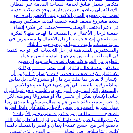
متكامل يشمل فنادق لخدمة السياحة القادمة عبر المطار،
بالإضافة إلى مناطق خدمية وإدارية ووحدات سكنية حديثة
تعتمد على مفهوم المدن الذكية والبناء الأخضر.الهدف هو
تقديم مشروع يضيف قيمة حقيقية لمدينة سفنكس ويسهم
في دعم الاقتصاد الوطني.⸻تحدثت عن فكرة إنشاء
جمعية لرجال الأعمال في المدينة.. ما الهدف منها؟الفكرة
ببساطة هي إنشاء جمعية لرجال الأعمال والمستثمرين في
مدينة سفنكس.الهدف منها هو توحيد جهود الملاك
والمستثمرين للمساهمة في حل التحديات التي تواجه التنمية
في المنطقة، والتعاون مع جهاز المدينة لتسريع عملية
التطوير.في النهاية كلنا نعمل لهدف واحد وهو أن تصبح
سفنكس مدينة عالمية تليق باسم مصر.⸻بعيدًا عن
الاستثمار.. كيف تصف مدحت بركات الإنسان؟أنا مؤمن أن
الإنسان لا يقاس بما يملك من مال أو مشروعات، بل يقاس
بمبادئه وقيمه.بالنسبة لي أهم شيء في الحياة هو الاسم
والسمعة والكرامة، وهي أمور أحرص عليها وأدافع عنها طوال
حياتي.الإنسان يمكن أن يخسر مالًا أو مشروعًا ويعوضه، لكن
إذا خسر سمعته فقد خسر أهم ما يملك.تمسكي بالمبادئ ربما
جعل الطريق أصعب في بعض الأحيان، لكنه كان دائمًا الطريق
الصحيح.⸻ما السر وراء قدرتك على تجاوز الأزمات؟
الإيمان بالله والصبر.كنت دائمًا أؤمن بقول الله تعالى:«إن الله
لا يضيع أجر من أحسن عملاً».الإيمان والصبر والتمسك بالمبدأ
كانت دائمًا سلاحي في الحياة.⸻ما الهدف الذي تسعى