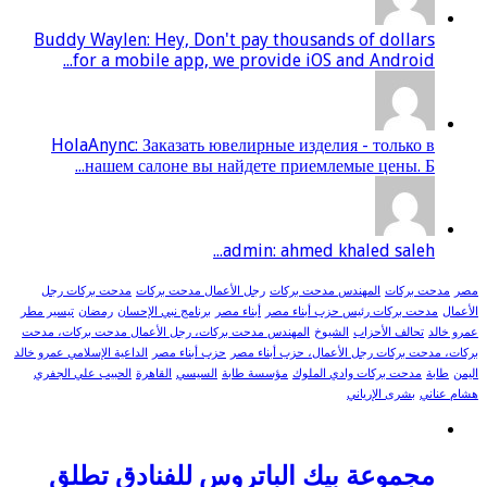
Buddy Waylen: Hey, Don't pay thousands of dollars
for a mobile app, we provide iOS and Android...
HolaAnync: Заказать ювелирные изделия - только в
нашем салоне вы найдете приемлемые цены. Б...
admin: ahmed khaled saleh...
مصر
مدحت بركات
المهندس مدحت بركات
رجل الأعمال مدحت بركات
مدحت بركات رجل
الأعمال
مدحت بركات رئيس حزب أبناء مصر
أبناء مصر
برنامج نبي الإحسان
رمضان
تيسير مطر
عمرو خالد
تحالف الأحزاب
الشيوخ
المهندس مدحت بركات، رجل الأعمال مدحت بركات، مدحت
بركات، مدحت بركات رجل الأعمال، حزب أبناء مصر
حزب أبناء مصر
الداعية الإسلامي عمرو خالد
اليمن
طابة
مدحت بركات وادي الملوك
مؤسسة طابة
السيسي
القاهرة
الحبيب علي الجفري
هشام عناني
بشرى الإرياني
مجموعة بيك الباتروس للفنادق تطلق