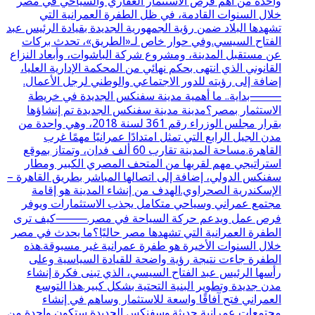
واحدة من أهم فرص الاستثمار العقاري والسياحي في مصر
خلال السنوات القادمة، في ظل الطفرة العمرانية التي
تشهدها البلاد ضمن رؤية الجمهورية الجديدة بقيادة الرئيس عبد
الفتاح السيسي.وفي حوار خاص لـ«الطريق»، تحدث بركات
عن مستقبل المدينة، ومشروع شركة الباشوات، وأبعاد النزاع
القانوني الذي انتهى بحكم نهائي من المحكمة الإدارية العليا،
إضافة إلى رؤيته للدور الاجتماعي والوطني لرجل الأعمال.
⸻بداية.. ما أهمية مدينة سفنكس الجديدة في خريطة
الاستثمار بمصر؟مدينة مدينة سفنكس الجديدة تم إنشاؤها
بقرار مجلس الوزراء رقم 361 لسنة 2018، وهي واحدة من
مدن الجيل الرابع التي تمثل امتدادًا عمرانيًا مهمًا غرب
القاهرة.مساحة المدينة تقارب 60 ألف فدان، وتمتاز بموقع
استراتيجي مهم لقربها من المتحف المصري الكبير ومطار
سفنكس الدولي، إضافة إلى اتصالها المباشر بطريق القاهرة –
الإسكندرية الصحراوي.الهدف من إنشاء المدينة هو إقامة
مجتمع عمراني وسياحي متكامل يجذب الاستثمارات ويوفر
فرص عمل ويدعم حركة السياحة في مصر.⸻كيف ترى
الطفرة العمرانية التي تشهدها مصر حاليًا؟ما يحدث في مصر
خلال السنوات الأخيرة هو طفرة عمرانية غير مسبوقة.هذه
الطفرة جاءت نتيجة رؤية واضحة للقيادة السياسية وعلى
رأسها الرئيس عبد الفتاح السيسي، الذي تبنى فكرة إنشاء
مدن جديدة وتطوير البنية التحتية بشكل كبير.هذا التوسع
العمراني فتح آفاقًا واسعة للاستثمار وساهم في إنشاء
مجتمعات عمرانية حديثة.وسفنكس الجديدة ستكون واحدة من