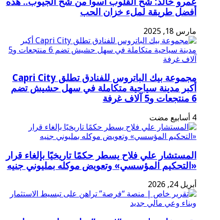
عمرو خالد: شح القلوب أسوأ من شح الجيوب.. هذه
أفضل طريقة لملء خزان الحب
مارس 18, 2025
مجموعة بيك الباتروس للفنادق تطلق Capri City
أكبر مدينة سياحية متكاملة في سهل حشيش تضم
6 منتجعات و5 آلاف غرفة
المستشار علي فلاح يسطر حكمًا تاريخيًا بإلغاء قرار
«التحكيم المؤسسي» وتعويض موكله بمليوني جنيه
أبريل 24, 2026