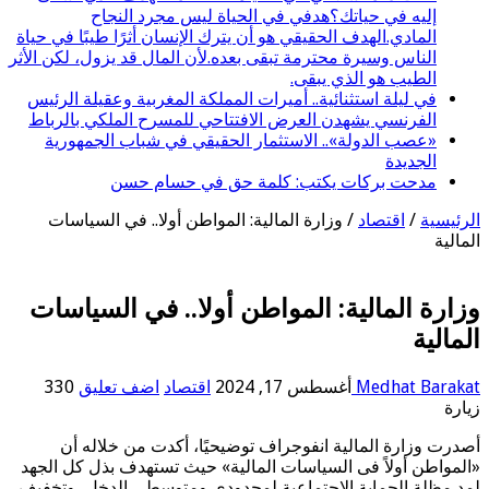
إليه في حياتك؟هدفي في الحياة ليس مجرد النجاح
المادي.الهدف الحقيقي هو أن يترك الإنسان أثرًا طيبًا في حياة
الناس وسيرة محترمة تبقى بعده.لأن المال قد يزول، لكن الأثر
الطيب هو الذي يبقى.
في ليلة استثنائية.. أميرات المملكة المغربية وعقيلة الرئيس
الفرنسي يشهدن العرض الافتتاحي للمسرح الملكي بالرباط
«عصب الدولة».. الاستثمار الحقيقي في شباب الجمهورية
الجديدة
مدحت بركات يكتب: كلمة حق في حسام حسن
الرئيسية
/
اقتصاد
/
وزارة المالية: المواطن أولا.. في السياسات
المالية
وزارة المالية: المواطن أولا.. في السياسات
المالية
Medhat Barakat
أغسطس 17, 2024
اقتصاد
اضف تعليق
330
زيارة
أصدرت وزارة المالية انفوجراف توضيحيًا، أكدت من خلاله أن
«المواطن أولاً فى السياسات المالية» حيث تستهدف بذل كل الجهد
لمد مظلة الحماية الاجتماعية لمحدودي ومتوسطى الدخل، وتخفيف