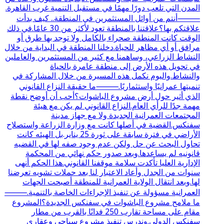
المدن التي تلعب دورًا مهمًا في مستقبل التنمية غرب القاهرة.
⸻أنتم من أوائل المستثمرين في المنطقة.. كيف بدأت
علاقتكم بها؟علاقتنا بالمنطقة تعود لأكثر من 30 عامًا.في ذلك
الوقت كانت المنطقة صحراء بالكامل ولا توجد بها طرق أو
مرافق أو أي مظاهر للحياة.دخلنا المنطقة في البداية من خلال
النشاط الزراعي، وساهمنا مع كثير من المستثمرين والعاملين
في تحويل هذه الأرض إلى منطقة عامرة بالحياة
والنشاط.واليوم نكمل هذه المسيرة من خلال المشاركة في
تنميتها عمرانيًا واستثماريًا.⸻ما حقيقة النزاع القانوني
الذي أثير حول أرض مشروع الباشوات؟أحب أن أوضح نقطة
مهمة جدًا للرأي العام.النزاع القانوني لم يكن مع هيئة
المجتمعات العمرانية الجديدة ولا مع جهاز مدينة
سفنكس.القضية في أصلها كانت مع وزارة الزراعة واستصلاح
الأراضي في فترة سابقة على ثورة 25 يناير.بل الهيئه كانت
تحاول البحث عن حل ولكن عدم وجود صفه لها في القضيه
قانونيه لم يساعدها.وبعد صدور حكم نهائي من المحكمة
الإدارية العليا تأكدت سلامة موقفنا القانوني.هذا الحكم أنهى
سنوات من الجدل وأعاد الاعتبار لنا بعد حملات تشويه تعرضنا
لها.وبعد انتقال الولاية العمرانية للمنطقة أصبحت الجهات
العمرانية مسؤولة عن تنفيذ الإجراءات الخاصة بالتنمية.⸻
ما ملامح مشروع الباشوات في سفنكس الجديدة؟المشروع
مقام على مساحة تقارب 250 فدانًا بالقرب من مطار
سفنكس الدولي.وندرس تنفيذ مشروع سياحي وعقاري