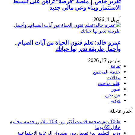
تقرير خاص | منصة “فرصة” تراهن على تبسيط
الاستثمار وبناء وعي مالي جديد
أبريل 1, 2026
عمرو خالد: تعلم فنون الحياة من آيات الصيام..
وأجمل طريقة تدير بها حياتك
مارس 17, 2026
ثقافة
خدمة المجتمع
مقالات
بقلم مدحت
صور
من نحن
فيديو
أخبار عاجلة
«100 يوم صحة» قدمت أكثر من 103 ملايين خدمة مجانية
خلال 65 يوما
وزير التعليم: بدء تفعيل دور صندوق الرعاية الاجتماعية