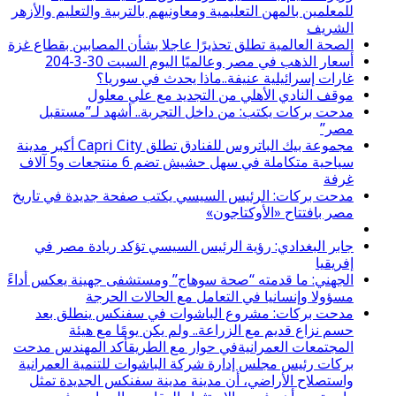
للمعلمين بالمهن التعليمية ومعاونيهم بالتربية والتعليم والأزهر
الشريف
الصحة العالمية تطلق تحذيرًا عاجلا بشأن المصابين بقطاع غزة
أسعار الذهب في مصر وعالميًا اليوم السبت 30-3-204
غارات إسرائيلية عنيفة..ماذا يحدث في سوريا؟
موقف النادي الأهلي من التجديد مع علي معلول
مدحت بركات يكتب: من داخل التجربة.. أشهد لـ”مستقبل
مصر”
مجموعة بيك الباتروس للفنادق تطلق Capri City أكبر مدينة
سياحية متكاملة في سهل حشيش تضم 6 منتجعات و5 آلاف
غرفة
مدحت بركات: الرئيس السيسي يكتب صفحة جديدة في تاريخ
مصر بافتتاح «الأوكتاجون»
جابر البغدادي: رؤية الرئيس السيسي تؤكد ريادة مصر في
إفريقيا
الجهني: ما قدمته “صحة سوهاج” ومستشفى جهينة يعكس أداءً
مسؤولا وإنسانيا في التعامل مع الحالات الحرجة
مدحت بركات: مشروع الباشوات في سفنكس ينطلق بعد
حسم نزاع قديم مع الزراعة.. ولم يكن يومًا مع هيئة
المجتمعات العمرانيةفي حوار مع الطريقأكد المهندس مدحت
بركات رئيس مجلس إدارة شركة الباشوات للتنمية العمرانية
واستصلاح الأراضي، أن مدينة مدينة سفنكس الجديدة تمثل