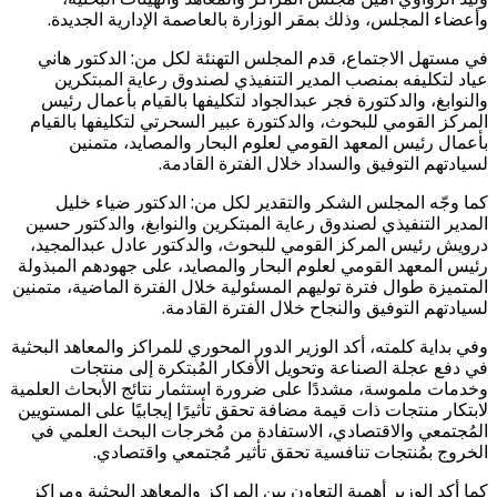
وأعضاء المجلس، وذلك بمقر الوزارة بالعاصمة الإدارية الجديدة.
في مستهل الاجتماع، قدم المجلس التهنئة لكل من: الدكتور هاني
عياد لتكليفه بمنصب المدير التنفيذي لصندوق رعاية المبتكرين
والنوابغ، والدكتورة فجر عبدالجواد لتكليفها بالقيام بأعمال رئيس
المركز القومي للبحوث، والدكتورة عبير السحرتي لتكليفها بالقيام
بأعمال رئيس المعهد القومي لعلوم البحار والمصايد، متمنين
لسيادتهم التوفيق والسداد خلال الفترة القادمة.
كما وجّه المجلس الشكر والتقدير لكل من: الدكتور ضياء خليل
المدير التنفيذي لصندوق رعاية المبتكرين والنوابغ، والدكتور حسين
درويش رئيس المركز القومي للبحوث، والدكتور عادل عبدالمجيد،
رئيس المعهد القومي لعلوم البحار والمصايد، على جهودهم المبذولة
المتميزة طوال فترة توليهم المسئولية خلال الفترة الماضية، متمنين
لسيادتهم التوفيق والنجاح خلال الفترة القادمة.
وفي بداية كلمته، أكد الوزير الدور المحوري للمراكز والمعاهد البحثية
في دفع عجلة الصناعة وتحويل الأفكار المُبتكرة إلى منتجات
وخدمات ملموسة، مشددًا على ضرورة استثمار نتائج الأبحاث العلمية
لابتكار منتجات ذات قيمة مضافة تحقق تأثيرًا إيجابيًا على المستويين
المُجتمعي والاقتصادي، الاستفادة من مُخرجات البحث العلمي في
الخروج بمُنتجات تنافسية تحقق تأثير مُجتمعي واقتصادي.
كما أكد الوزير أهمية التعاون بين المراكز والمعاهد البحثية ومراكز