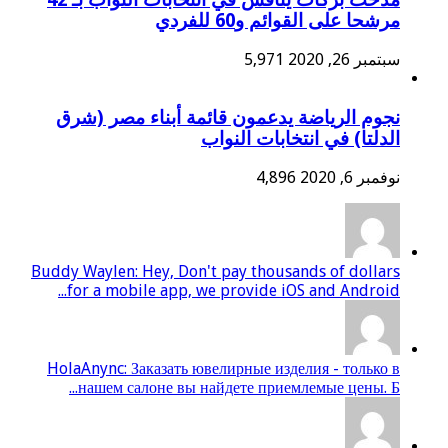
مرشحا على القوائم و60 للفردي
سبتمبر 26, 2020
5,971
نجوم الرياضة يدعمون قائمة أبناء مصر (شرق
الدلتا) في انتخابات النواب
نوفمبر 6, 2020
4,896
Buddy Waylen: Hey, Don't pay thousands of dollars
for a mobile app, we provide iOS and Android...
HolaAnync: Заказать ювелирные изделия - только в
нашем салоне вы найдете приемлемые цены. Б...