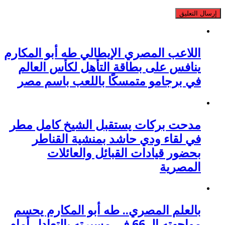
اللاعب المصري الإيطالي طه أبو المكارم
ينافس على بطاقة التأهل لكأس العالم
في برجامو متمسكًا باللعب باسم مصر
مدحت بركات يستقبل الشيخ كامل مطر
في لقاء ودي حاشد بمنشية القناطر
بحضور قيادات القبائل والعائلات
المصرية
بالعلم المصري.. طه أبو المكارم يحسم
مواجهته الـ 66 في مسيرته بالتعادل أمام