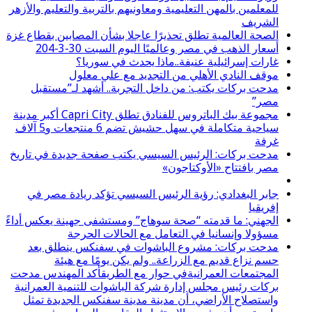
للمعلمين بالمهن التعليمية ومعاونيهم بالتربية والتعليم والأزهر
الشريف
الصحة العالمية تطلق تحذيرًا عاجلا بشأن المصابين بقطاع غزة
أسعار الذهب في مصر وعالميًا اليوم السبت 30-3-204
غارات إسرائيلية عنيفة..ماذا يحدث في سوريا؟
موقف النادي الأهلي من التجديد مع علي معلول
مدحت بركات يكتب: من داخل التجربة.. أشهد لـ”مستقبل
مصر”
مجموعة بيك الباتروس للفنادق تطلق Capri City أكبر مدينة
سياحية متكاملة في سهل حشيش تضم 6 منتجعات و5 آلاف
غرفة
مدحت بركات: الرئيس السيسي يكتب صفحة جديدة في تاريخ
مصر بافتتاح «الأوكتاجون»
جابر البغدادي: رؤية الرئيس السيسي تؤكد ريادة مصر في
إفريقيا
الجهني: ما قدمته “صحة سوهاج” ومستشفى جهينة يعكس أداءً
مسؤولا وإنسانيا في التعامل مع الحالات الحرجة
مدحت بركات: مشروع الباشوات في سفنكس ينطلق بعد
حسم نزاع قديم مع الزراعة.. ولم يكن يومًا مع هيئة
المجتمعات العمرانيةفي حوار مع الطريقأكد المهندس مدحت
بركات رئيس مجلس إدارة شركة الباشوات للتنمية العمرانية
واستصلاح الأراضي، أن مدينة مدينة سفنكس الجديدة تمثل