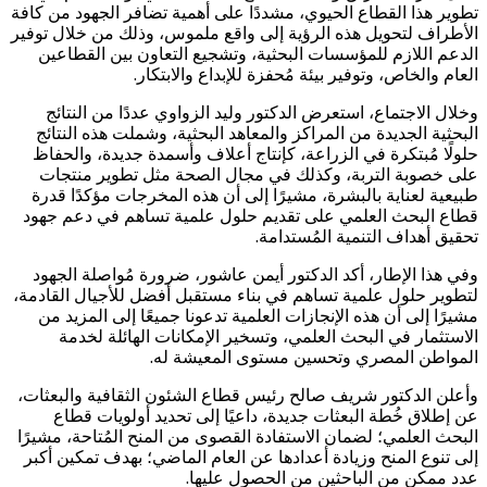
تطوير هذا القطاع الحيوي، مشددًا على أهمية تضافر الجهود من كافة
الأطراف لتحويل هذه الرؤية إلى واقع ملموس، وذلك من خلال توفير
الدعم اللازم للمؤسسات البحثية، وتشجيع التعاون بين القطاعين
العام والخاص، وتوفير بيئة مُحفزة للإبداع والابتكار.
وخلال الاجتماع، استعرض الدكتور وليد الزواوي عددًا من النتائج
البحثية الجديدة من المراكز والمعاهد البحثية، وشملت هذه النتائج
حلولًا مُبتكرة في الزراعة، كإنتاج أعلاف وأسمدة جديدة، والحفاظ
على خصوبة التربة، وكذلك في مجال الصحة مثل تطوير منتجات
طبيعية لعناية بالبشرة، مشيرًا إلى أن هذه المخرجات مؤكدًا قدرة
قطاع البحث العلمي على تقديم حلول علمية تساهم في دعم جهود
تحقيق أهداف التنمية المُستدامة.
وفي هذا الإطار، أكد الدكتور أيمن عاشور، ضرورة مُواصلة الجهود
لتطوير حلول علمية تساهم في بناء مستقبل أفضل للأجيال القادمة،
مشيرًا إلى أن هذه الإنجازات العلمية تدعونا جميعًا إلى المزيد من
الاستثمار في البحث العلمي، وتسخير الإمكانات الهائلة لخدمة
المواطن المصري وتحسين مستوى المعيشة له.
وأعلن الدكتور شريف صالح رئيس قطاع الشئون الثقافية والبعثات،
عن إطلاق خُطة البعثات جديدة، داعيًا إلى تحديد أولويات قطاع
البحث العلمي؛ لضمان الاستفادة القصوى من المنح المُتاحة، مشيرًا
إلى تنوع المنح وزيادة أعدادها عن العام الماضي؛ بهدف تمكين أكبر
عدد ممكن من الباحثين من الحصول عليها.