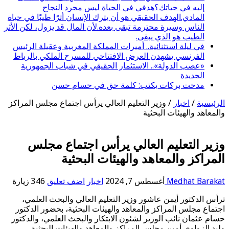
إليه في حياتك؟هدفي في الحياة ليس مجرد النجاح
المادي.الهدف الحقيقي هو أن يترك الإنسان أثرًا طيبًا في حياة
الناس وسيرة محترمة تبقى بعده.لأن المال قد يزول، لكن الأثر
الطيب هو الذي يبقى.
في ليلة استثنائية.. أميرات المملكة المغربية وعقيلة الرئيس
الفرنسي يشهدن العرض الافتتاحي للمسرح الملكي بالرباط
«عصب الدولة».. الاستثمار الحقيقي في شباب الجمهورية
الجديدة
مدحت بركات يكتب: كلمة حق في حسام حسن
الرئيسية
/
اخبار
/
وزير التعليم العالي يرأس اجتماع مجلس المراكز
والمعاهد والهيئات البحثية
وزير التعليم العالي يرأس اجتماع مجلس
المراكز والمعاهد والهيئات البحثية
Medhat Barakat
أغسطس 7, 2024
اخبار
اضف تعليق
346 زيارة
ترأس الدكتور أيمن عاشور وزير التعليم العالي والبحث العلمي،
اجتماع مجلس المراكز والمعاهد والهيئات البحثية، بحضور الدكتور
حسام عثمان نائب الوزير لشئون الابتكار والبحث العلمي، والدكتور
وليد الزواوي أمين مجلس المراكز والمعاهد والهيئات البحثية،