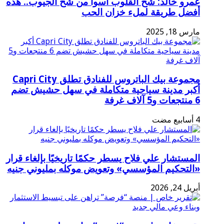
عمرو خالد: شح القلوب أسوأ من شح الجيوب.. هذه
أفضل طريقة لملء خزان الحب
مارس 18, 2025
مجموعة بيك الباتروس للفنادق تطلق Capri City
أكبر مدينة سياحية متكاملة في سهل حشيش تضم
6 منتجعات و5 آلاف غرفة
المستشار علي فلاح يسطر حكمًا تاريخيًا بإلغاء قرار
«التحكيم المؤسسي» وتعويض موكله بمليوني جنيه
أبريل 24, 2026