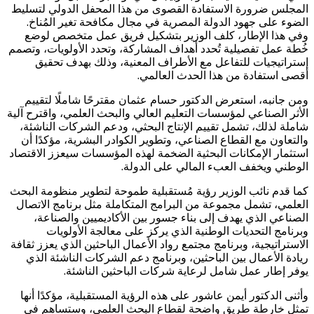
المجلس ضرورة الاستفادة القصوى من هذا المحفل الدولي لتسليط
الضوء على جهود الدولة المصرية في مجال مكافحة تغير المُناخ.
وفي هذا الإطار، كلف الوزير بتشكيل فريق عمل متخصص لوضع
خُطة عمل تفصيلية تُحدد أهداف المشاركة، وتحدد الأولويات، وتصمم
إستراتيجيات للتفاعل مع الأطراف المعنية، وذلك بهدف تحقيق
أقصى استفادة من هذا الحدث العالمي.
ومن جانبه، استعرض الدكتور حسام عثمان مقترحًا شاملًا لتقييم
الأثر الصناعي لمؤسسات التعليم العالي والبحث العلمي، واقترح آلية
شاملة لذلك، تشمل تقييم الإنتاج البحثي، ودعم الشركات الناشئة،
والتعاون مع القطاع الصناعي، وتطوير الكوادر البشرية، مؤكدًا أن
استثمار الإمكانات البحثية الضخمة لهذه المؤسسات سيعزز الاقتصاد
الوطني ويخفف العبء المالي على الدولة.
كما قدم نائب الوزير رؤية مُستقبلية طموحة لتطوير منظومة البحث
العلمي، تشمل مجموعة من البرامج المتكاملة مثل برنامج الاتصال
الصناعي الذي يهدف إلى بناء جسور بين الأكاديميين والصناعة،
وبرنامج التحديات الوطنية الذي يركز على معالجة الأولويات
الاستراتيجية، وبرنامج مجتمع رواد الأعمال الباحثين الذي يعزز ثقافة
ريادة الأعمال بين الباحثين، وبرنامج دعم الشركات الناشئة الذي
يوفر إطار عمل شامل لرعاية شركات الباحثين الناشئة.
وأثنى الدكتور أيمن عاشور على هذه الرؤية المستقبلية، مؤكدًا أنها
تمثل خارطة طريق واضحة لقطاع البحث العلمي، وستساهم في