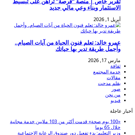
تقرير خاص | منصة “فرصة” تراهن على تبسيط
الاستثمار وبناء وعي مالي جديد
أبريل 1, 2026
عمرو خالد: تعلم فنون الحياة من آيات الصيام..
وأجمل طريقة تدير بها حياتك
مارس 17, 2026
ثقافة
خدمة المجتمع
مقالات
بقلم مدحت
صور
من نحن
فيديو
أخبار عاجلة
«100 يوم صحة» قدمت أكثر من 103 ملايين خدمة مجانية
خلال 65 يوما
وزير التعليم: بدء تفعيل دور صندوق الرعاية الاجتماعية