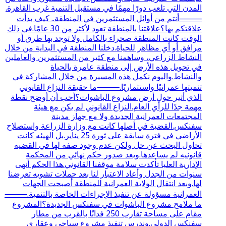
المدن التي تلعب دورًا مهمًا في مستقبل التنمية غرب القاهرة.
⸻أنتم من أوائل المستثمرين في المنطقة.. كيف بدأت
علاقتكم بها؟علاقتنا بالمنطقة تعود لأكثر من 30 عامًا.في ذلك
الوقت كانت المنطقة صحراء بالكامل ولا توجد بها طرق أو
مرافق أو أي مظاهر للحياة.دخلنا المنطقة في البداية من خلال
النشاط الزراعي، وساهمنا مع كثير من المستثمرين والعاملين
في تحويل هذه الأرض إلى منطقة عامرة بالحياة
والنشاط.واليوم نكمل هذه المسيرة من خلال المشاركة في
تنميتها عمرانيًا واستثماريًا.⸻ما حقيقة النزاع القانوني
الذي أثير حول أرض مشروع الباشوات؟أحب أن أوضح نقطة
مهمة جدًا للرأي العام.النزاع القانوني لم يكن مع هيئة
المجتمعات العمرانية الجديدة ولا مع جهاز مدينة
سفنكس.القضية في أصلها كانت مع وزارة الزراعة واستصلاح
الأراضي في فترة سابقة على ثورة 25 يناير.بل الهيئه كانت
تحاول البحث عن حل ولكن عدم وجود صفه لها في القضيه
قانونيه لم يساعدها.وبعد صدور حكم نهائي من المحكمة
الإدارية العليا تأكدت سلامة موقفنا القانوني.هذا الحكم أنهى
سنوات من الجدل وأعاد الاعتبار لنا بعد حملات تشويه تعرضنا
لها.وبعد انتقال الولاية العمرانية للمنطقة أصبحت الجهات
العمرانية مسؤولة عن تنفيذ الإجراءات الخاصة بالتنمية.⸻
ما ملامح مشروع الباشوات في سفنكس الجديدة؟المشروع
مقام على مساحة تقارب 250 فدانًا بالقرب من مطار
سفنكس الدولي.وندرس تنفيذ مشروع سياحي وعقاري