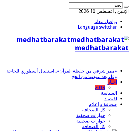
الإثنين , أغسطس 10 2026
تواصل معانا
Language switcher
medhatbarakat
medhatbarakat
«ممر شرفي من حفظة القرآن».. استقبال أسطوري للحاجة
وفاء بعد عودتها من الحج
اخبار
2019
السياسة
اقتصاد
صحافة و اعلام
كل الصحافة
حوارات صحفية
حوارات صحفية
كل الصحافة