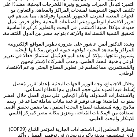
التميز؛ لتبادل الخبرات وتسريع وتيرة المُخرجات البحثية، مشددًا على
تكثيف الجهود التسويقية لمنتجات المراكز والمعاهد، والتعاون مع
الجهات المعنية لتعريف الجمهور بأهميتها وفوائدها، مما يساهم في
تعزيز الاقتصاد الوطني ودعم الصناعات المحلية وخلق فرص عمل
جديدة، مؤكدًا أهمية الاستثمار في البحث والتطوير كركيزة أساسية
لتحقيق التنمية المُستدامة والارتقاء بتواجد مصر بين الدول المُتقدمة.
وشدد الدكتور أيمن عاشور على ضرورة تطوير المواقع الإلكترونية
للمراكز والمعاهد البحثية كواجهة حيوية لعرض إمكاناتها البحثية
وتسويق نتائجها، مؤكدًا أن هذه المواقع تُمثل استثمارًا فعالًا في تعزيز
الوعي بأهمية البحث العلمي، وجذب الشركاء الإستراتيجيين
والمُستثمرين، مما يُساهم في تطوير القطاع البحثي ودعم الاقتصاد
الوطني.
وخلال الاجتماع، وجه الوزير الجهات البحثية بإعداد تقرير مُفصل
يُسلط فيه الضوء على حجم التعاون مع القطاع الصناعي،
والاستثمارات المبذولة، والأثر الإيجابي على سوق العمل خلال العشر
سنوات الماضية؛ بهدف توفير قاعدة بيانات شاملة تساعد في رسم
ملامح رؤية مُستقبلية لقطاع البحث العلمي، بما يضمن تحقيق أقصى
استفادة من الإمكانات المُتاحة، وتعزيز مكانة مصر كمركز إقليمي
للابتكار والبحث العلمي.
وتطرق المجلس إلى الاستعدادات الجارية لمؤتمر المُناخ (COP29)
الذي تستضيفه مدينة باكو بأذربيجان في نوفمبر المقبل، وأكد