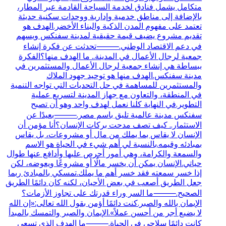
متكامل يشمل فنادق لخدمة السياحة القادمة عبر المطار،
بالإضافة إلى مناطق خدمية وإدارية ووحدات سكنية حديثة
تعتمد على مفهوم المدن الذكية والبناء الأخضر.الهدف هو
تقديم مشروع يضيف قيمة حقيقية لمدينة سفنكس ويسهم
في دعم الاقتصاد الوطني.⸻تحدثت عن فكرة إنشاء
جمعية لرجال الأعمال في المدينة.. ما الهدف منها؟الفكرة
ببساطة هي إنشاء جمعية لرجال الأعمال والمستثمرين في
مدينة سفنكس.الهدف منها هو توحيد جهود الملاك
والمستثمرين للمساهمة في حل التحديات التي تواجه التنمية
في المنطقة، والتعاون مع جهاز المدينة لتسريع عملية
التطوير.في النهاية كلنا نعمل لهدف واحد وهو أن تصبح
سفنكس مدينة عالمية تليق باسم مصر.⸻بعيدًا عن
الاستثمار.. كيف تصف مدحت بركات الإنسان؟أنا مؤمن أن
الإنسان لا يقاس بما يملك من مال أو مشروعات، بل يقاس
بمبادئه وقيمه.بالنسبة لي أهم شيء في الحياة هو الاسم
والسمعة والكرامة، وهي أمور أحرص عليها وأدافع عنها طوال
حياتي.الإنسان يمكن أن يخسر مالًا أو مشروعًا ويعوضه، لكن
إذا خسر سمعته فقد خسر أهم ما يملك.تمسكي بالمبادئ ربما
جعل الطريق أصعب في بعض الأحيان، لكنه كان دائمًا الطريق
الصحيح.⸻ما السر وراء قدرتك على تجاوز الأزمات؟
الإيمان بالله والصبر.كنت دائمًا أؤمن بقول الله تعالى:«إن الله
لا يضيع أجر من أحسن عملاً».الإيمان والصبر والتمسك بالمبدأ
كانت دائمًا سلاحي في الحياة.⸻ما الهدف الذي تسعى