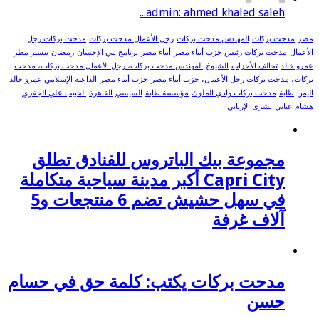
admin: ahmed khaled saleh...
مصر
مدحت بركات
المهندس مدحت بركات
رجل الأعمال مدحت بركات
مدحت بركات رجل
الأعمال
مدحت بركات رئيس حزب أبناء مصر
أبناء مصر
برنامج نبي الإحسان
رمضان
تيسير مطر
عمرو خالد
تحالف الأحزاب
الشيوخ
المهندس مدحت بركات، رجل الأعمال مدحت بركات، مدحت
بركات، مدحت بركات رجل الأعمال، حزب أبناء مصر
حزب أبناء مصر
الداعية الإسلامي عمرو خالد
اليمن
طابة
مدحت بركات وادي الملوك
مؤسسة طابة
السيسي
القاهرة
الحبيب علي الجفري
هشام عناني
بشرى الإرياني
مجموعة بيك الباتروس للفنادق تطلق
Capri City أكبر مدينة سياحية متكاملة
في سهل حشيش تضم 6 منتجعات و5
آلاف غرفة
مدحت بركات يكتب: كلمة حق في حسام
حسن