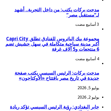
مدحت بركات يكتب: من داخل التجربة.. أشهد
لـ”مستقبل مصر”
مجموعة بيك الباتروس للفنادق تطلق Capri City
أكبر مدينة سياحية متكاملة في سهل حشيش تضم
6 منتجعات و5 آلاف غرفة
مدحت بركات: الرئيس السيسي يكتب صفحة
جديدة في تاريخ مصر بافتتاح «الأوكتاجون»
يوليو 5, 2026
يوليو 2, 2026
جابر البغدادي: رؤية الرئيس السيسي تؤكد ريادة