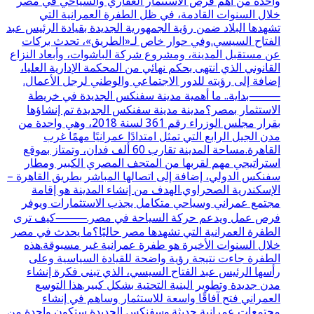
واحدة من أهم فرص الاستثمار العقاري والسياحي في مصر
خلال السنوات القادمة، في ظل الطفرة العمرانية التي
تشهدها البلاد ضمن رؤية الجمهورية الجديدة بقيادة الرئيس عبد
الفتاح السيسي.وفي حوار خاص لـ«الطريق»، تحدث بركات
عن مستقبل المدينة، ومشروع شركة الباشوات، وأبعاد النزاع
القانوني الذي انتهى بحكم نهائي من المحكمة الإدارية العليا،
إضافة إلى رؤيته للدور الاجتماعي والوطني لرجل الأعمال.
⸻بداية.. ما أهمية مدينة سفنكس الجديدة في خريطة
الاستثمار بمصر؟مدينة مدينة سفنكس الجديدة تم إنشاؤها
بقرار مجلس الوزراء رقم 361 لسنة 2018، وهي واحدة من
مدن الجيل الرابع التي تمثل امتدادًا عمرانيًا مهمًا غرب
القاهرة.مساحة المدينة تقارب 60 ألف فدان، وتمتاز بموقع
استراتيجي مهم لقربها من المتحف المصري الكبير ومطار
سفنكس الدولي، إضافة إلى اتصالها المباشر بطريق القاهرة –
الإسكندرية الصحراوي.الهدف من إنشاء المدينة هو إقامة
مجتمع عمراني وسياحي متكامل يجذب الاستثمارات ويوفر
فرص عمل ويدعم حركة السياحة في مصر.⸻كيف ترى
الطفرة العمرانية التي تشهدها مصر حاليًا؟ما يحدث في مصر
خلال السنوات الأخيرة هو طفرة عمرانية غير مسبوقة.هذه
الطفرة جاءت نتيجة رؤية واضحة للقيادة السياسية وعلى
رأسها الرئيس عبد الفتاح السيسي، الذي تبنى فكرة إنشاء
مدن جديدة وتطوير البنية التحتية بشكل كبير.هذا التوسع
العمراني فتح آفاقًا واسعة للاستثمار وساهم في إنشاء
مجتمعات عمرانية حديثة.وسفنكس الجديدة ستكون واحدة من