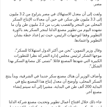
مصر.
مدحت بركات: الرئيس السيسي يكتب صفحة جديدة في تاريخ مصر بافت
ولفت إلى أن معدل الاستهلاك في مصر يتراوح من 3.2 مليون
جابر البغدادي: رؤية الرئيس السيسي تؤكد ريادة مصر في إفريقيا
إلى 3.3 مليون طن سكر، في حين أن معدلات الإنتاج السكر
المحلى من البنجر والقصب يقرب من 2.2 مليون طن وأن ما
الجهني: ما قدمته “صحة سوهاج” ومستشفى جهينة يعكس أداءً مسؤولا و
نشهده اليوم من تطوير مصنع الدلتا لبنجر السكر يعد باكورة
مدحت بركات: مشروع الباشوات في سفنكس ينطلق بعد حسم نزاع قديم مع الزراعة.. ولم يكن يومًا مع هيئة المجتمعات العمرانيةفي حوار مع الطريقأكد المهندس مدحت بركات رئيس مجلس إدارة شركة الباشوات للتنمية العمرانية واستصلاح الأراضي، أن مدينة مدينة سفنكس الجديدة تمثل واحدة من أهم فرص الاستثمار العقاري والسياحي في مصر خلال السنوات القادمة، في ظل ا
التطوير وفقا لتوجيهات الرئيس، حيث تم إعداد خطة بشأن
التطوير واعتمادها.
في ليلة استثنائية.. أميرات المملكة المغربية وعقيلة الرئيس الفرنس
وقال وزير التموين: “نحن من أكثر الدول استهلاكا للسكر”،
«عصب الدولة».. الاستثمار الحقيقي في شباب الجمهورية الجديدة
موجها الشكر لرئيس مجلس إدارة الشركة نظرا للتطورات
مدحت بركات يكتب: كلمة حق في حسام حسن
الكبيرة التي شهدها المصنع قائلا: “نتمنى كل مصانع السكر بهذا
الشكل”.
وأضاف الوزير أن هناك مصنع سكر جديدا في الشرقية، وبدأ ينتج
السكر المحلى، وأوضح أن معدل إنتاج هذا المصنع يبلغ في
البداية 200 ألف طن في البداية، مشيرا إلى أنه سيتم إنشاء
مصنع آخر.
جاء ذلك خلال افتتاح أعمال تطوير وتحديث مصنع شركة الدلتا