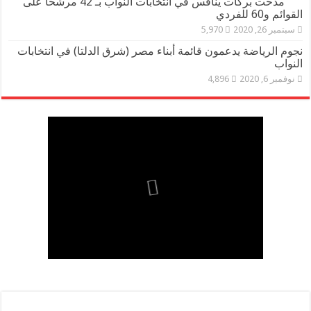
مدحت بركات ينافس في انتخابات النواب بـ 42 مرشحا على
القوائم و60 للفردي
سبتمبر 26, 2020
5,970
نجوم الرياضة يدعمون قائمة أبناء مصر (شرق الدلتا) في انتخابات
النواب
نوفمبر 6, 2020
4,896