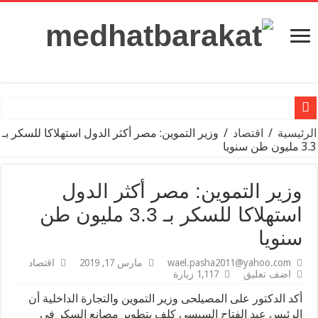
«100 يوم صحة» قدمت أكثر من 103 ملايين خدمة مجانية خلال 65 يوما
الرئيسية
/
اقتصاد
/
وزير التموين: مصر أكثر الدول استهلاكا للسكر بـ
3.3 مليون طن سنويا
وزير التعليم: بدء تفعيل دور صندوق الرعاية الاجتماعية للمعلمين بالمه
الصحة العالمية تطلق تحذيرًا عاجلا بشأن المصابين بقطاع غزة
وزير التموين: مصر أكثر الدول
أسعار الذهب في مصر وعالميًا اليوم السبت 30-3-204
استهلاكا للسكر بـ 3.3 مليون طن
غارات إسرائيلية عنيفة..ماذا يحدث في سوريا؟
سنويا
موقف النادي الأهلي من التجديد مع علي معلول
wael.pasha2011@yahoo.com
مارس 17, 2019
اقتصاد
اضف تعليق
1,117 زيارة
مدحت بركات يكتب: من داخل التجربة.. أشهد لـ”مستقبل مصر”
أكد الدكتور على المصيلحى وزير التموين والتجارة الداخلية أن
مجموعة بيك الباتروس للفنادق تطلق Capri City أكبر مدينة سياحية متكاملة في سهل حشيش تضم 6 منتجعات و5 آلاف غرفة
الرئيس عبد الفتاح السيسي كلف بتطوير مصانع السكر في