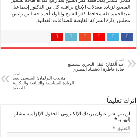
لبنجر السكر بمحافظة كفر الشيخ بعد رفع كفاءة طاقة تشغيل
المصنع لزيادة معدلات الإنتاج يرافقه كل من الدكتور إسماعيل
عبدالحميد طه محافظ كفر الشيخ واللواء أحمد حسانين رئيس
مجلس إدارة الشركة القابضة للصناعات الغذائية.
السابق
عبد الغفار: النقل البحري يستطيع
قيادة قاطرة الاقتصاد المصري
التالي
متحدث البرلمان: السيسى يعيد
الريادة السياسية والثقافية والفكرية
للصعيد
اترك تعليقاً
لن يتم نشر عنوان بريدك الإلكتروني.
الحقول الإلزامية مشار
إليها بـ
*
التعليق
*