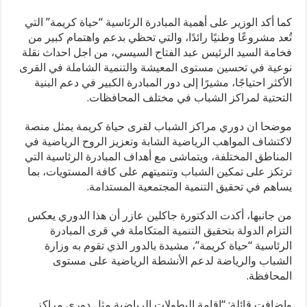
كما أكد الوزير على أهمية المبادرة الرئاسية “حياة كريمة” التي
تُعد مشروعًا وطنيًا رائدًا، والتي تحظي بدعم واهتمام كبير من
فخامة السيد الرئيس عبد الفتاح السيسي، من اجل احداث نقلة
نوعية في تحسين مستوى المعيشة والتنمية الشاملة في القرى
الأكثر احتياجًا، مشيرًا إلى دور المبادرة الكبير في دعم البنية
التحتية لمراكز الشباب في مختلف المحافظات.
موضحا ان دوري مراكز الشباب لقرى حياة كريمة يمثل منصة
لاكتشاف المواهب الرياضية الشابة وتعزيز الروح الرياضية في
المناطق المختلفة، ويتماشى مع أهداف المبادرة الرئاسية التي
ترتكز على تمكين الشباب وتنميتهم على كافة المستويات، بما
يساهم في تحقيق التنمية المجتمعية المستدامة.
من جانبها، أكدت الدكتورة جاكلين عازر أن هذا الدوري يعكس
التزام الدولة بتحقيق التنمية المتكاملة في قرى المبادرة
الرئاسية “حياة كريمة”، مشيدة بالدور الذي تقوم به وزارة
الشباب والرياضة لدعم الأنشطة الرياضية على مستوى
المحافظة.
واضافت قائلة: “اقامة البطولات الرياضية مثل دوري مراكز