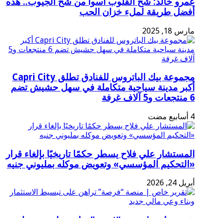
عمرو خالد: شح القلوب أسوأ من شح الجيوب.. هذه
أفضل طريقة لملء خزان الحب
مارس 18, 2025
مجموعة بيك الباتروس للفنادق تطلق Capri City
أكبر مدينة سياحية متكاملة في سهل حشيش تضم
6 منتجعات و5 آلاف غرفة
المستشار علي فلاح يسطر حكمًا تاريخيًا بإلغاء قرار
«التحكيم المؤسسي» وتعويض موكله بمليوني جنيه
أبريل 24, 2026