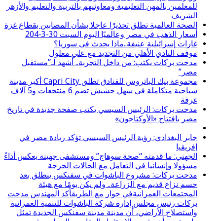
للمعلمين بالمهن التعليمية ومعاونيهم بالتربية والتعليم والأزهر
الشريف
الصحة العالمية تطلق تحذيرًا عاجلا بشأن المصابين بقطاع غزة
أسعار الذهب في مصر وعالميًا اليوم السبت 30-3-204
غارات إسرائيلية عنيفة..ماذا يحدث في سوريا؟
موقف النادي الأهلي من التجديد مع علي معلول
مدحت بركات يكتب: من داخل التجربة.. أشهد لـ”مستقبل
مصر”
مجموعة بيك الباتروس للفنادق تطلق Capri City أكبر مدينة
سياحية متكاملة في سهل حشيش تضم 6 منتجعات و5 آلاف
غرفة
مدحت بركات: الرئيس السيسي يكتب صفحة جديدة في تاريخ
مصر بافتتاح «الأوكتاجون»
جابر البغدادي: رؤية الرئيس السيسي تؤكد ريادة مصر في
إفريقيا
الجهني: ما قدمته “صحة سوهاج” ومستشفى جهينة يعكس أداءً
مسؤولا وإنسانيا في التعامل مع الحالات الحرجة
مدحت بركات: مشروع الباشوات في سفنكس ينطلق بعد
حسم نزاع قديم مع الزراعة.. ولم يكن يومًا مع هيئة
المجتمعات العمرانيةفي حوار مع الطريقأكد المهندس مدحت
بركات رئيس مجلس إدارة شركة الباشوات للتنمية العمرانية
واستصلاح الأراضي، أن مدينة مدينة سفنكس الجديدة تمثل