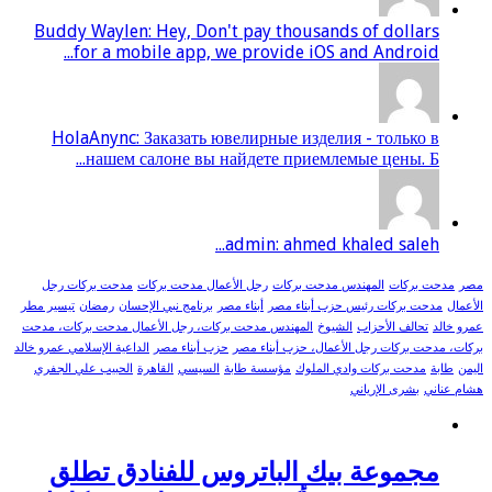
Buddy Waylen: Hey, Don't pay thousands of dollars
for a mobile app, we provide iOS and Android...
HolaAnync: Заказать ювелирные изделия - только в
нашем салоне вы найдете приемлемые цены. Б...
admin: ahmed khaled saleh...
مصر
مدحت بركات
المهندس مدحت بركات
رجل الأعمال مدحت بركات
مدحت بركات رجل
الأعمال
مدحت بركات رئيس حزب أبناء مصر
أبناء مصر
برنامج نبي الإحسان
رمضان
تيسير مطر
عمرو خالد
تحالف الأحزاب
الشيوخ
المهندس مدحت بركات، رجل الأعمال مدحت بركات، مدحت
بركات، مدحت بركات رجل الأعمال، حزب أبناء مصر
حزب أبناء مصر
الداعية الإسلامي عمرو خالد
اليمن
طابة
مدحت بركات وادي الملوك
مؤسسة طابة
السيسي
القاهرة
الحبيب علي الجفري
هشام عناني
بشرى الإرياني
مجموعة بيك الباتروس للفنادق تطلق