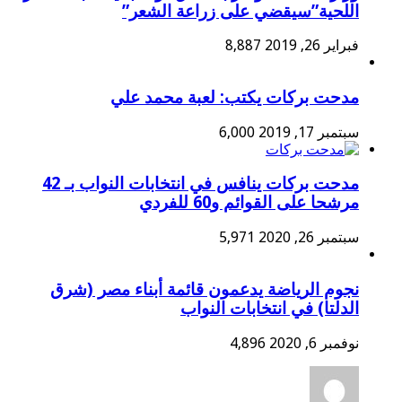
اللحية”سيقضي على زراعة الشعر”
فبراير 26, 2019
8,887
مدحت بركات يكتب: لعبة محمد علي
سبتمبر 17, 2019
6,000
مدحت بركات ينافس في انتخابات النواب بـ 42
مرشحا على القوائم و60 للفردي
سبتمبر 26, 2020
5,971
نجوم الرياضة يدعمون قائمة أبناء مصر (شرق
الدلتا) في انتخابات النواب
نوفمبر 6, 2020
4,896