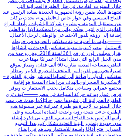
واحدة من أهم فرص الاستثمار العقاري والسياحي في مصر
خلال السنوات القادمة، في ظل الطفرة العمرانية التي
تشهدها البلاد ضمن رؤية الجمهورية الجديدة بقيادة الرئيس عبد
الفتاح السيسي.وفي حوار خاص لـ«الطريق»، تحدث بركات
عن مستقبل المدينة، ومشروع شركة الباشوات، وأبعاد النزاع
القانوني الذي انتهى بحكم نهائي من المحكمة الإدارية العليا،
إضافة إلى رؤيته للدور الاجتماعي والوطني لرجل الأعمال.
⸻بداية.. ما أهمية مدينة سفنكس الجديدة في خريطة
الاستثمار بمصر؟مدينة مدينة سفنكس الجديدة تم إنشاؤها
بقرار مجلس الوزراء رقم 361 لسنة 2018، وهي واحدة من
مدن الجيل الرابع التي تمثل امتدادًا عمرانيًا مهمًا غرب
القاهرة.مساحة المدينة تقارب 60 ألف فدان، وتمتاز بموقع
استراتيجي مهم لقربها من المتحف المصري الكبير ومطار
سفنكس الدولي، إضافة إلى اتصالها المباشر بطريق القاهرة –
الإسكندرية الصحراوي.الهدف من إنشاء المدينة هو إقامة
مجتمع عمراني وسياحي متكامل يجذب الاستثمارات ويوفر
فرص عمل ويدعم حركة السياحة في مصر.⸻كيف ترى
الطفرة العمرانية التي تشهدها مصر حاليًا؟ما يحدث في مصر
خلال السنوات الأخيرة هو طفرة عمرانية غير مسبوقة.هذه
الطفرة جاءت نتيجة رؤية واضحة للقيادة السياسية وعلى
رأسها الرئيس عبد الفتاح السيسي، الذي تبنى فكرة إنشاء
مدن جديدة وتطوير البنية التحتية بشكل كبير.هذا التوسع
العمراني فتح آفاقًا واسعة للاستثمار وساهم في إنشاء
مجتمعات عمرانية حديثة.وسفنكس الجديدة ستكون واحدة من