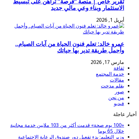
تقرير خاص | منصة “فرصة” تراهن على تبسيط
الاستثمار وبناء وعي مالي جديد
أبريل 1, 2026
عمرو خالد: تعلم فنون الحياة من آيات الصيام..
وأجمل طريقة تدير بها حياتك
مارس 17, 2026
ثقافة
خدمة المجتمع
مقالات
بقلم مدحت
صور
من نحن
فيديو
أخبار عاجلة
«100 يوم صحة» قدمت أكثر من 103 ملايين خدمة مجانية
خلال 65 يوما
وزير التعليم: بدء تفعيل دور صندوق الرعاية الاجتماعية