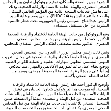
البشرية ووزير الصحة والسكان، توقيع بروتوكول تعاون بين المجلس
الصحي المصري، والهيئة العامة للاعتماد والرقابة الصحية، وذلك
على هامش فعاليات النسخة الثانية من المؤتمر العالمي للسكان
والصحة والتنمية البشرية (PHDC’24)، والذي يعقد برعاية السيد
الرئيس عبدالفتاح السيسي رئيس الجمهورية، تحت شعار «التنمية
البشرية من أجل مستقبل مستدام».
وقع البروتوكول من جانب الهيئة العامة للاعتماد والرقابة الصحية
الدكتور أحمد طه رئيس الهيئة، ومن جانب المجلس الصحي
المصري، الدكتور محمد مصطفى لُطيّف الرئيس التنفيذي للمجلس.
وثمن نائب رئيس مجلس الوزراء، التعاون بين المجلس الصحي
المصري، والهيئة العامة للاعتماد والرقابة الصحية في مجال التدريب
المهني المستمر، لتطوير المهارات العلمية والعملية للكوادر الطبية،
ووضع نظام عمل يدعم تطورهم الأكاديمي والمهني، مما ينعكس
إيجابياً على جودة الرعاية الصحية المقدمة للمرضى، ويعزز من
كفاءة النظام الصحي بأكمله.
وأوضح الدكتور أحمد طه رئيس الهيئة العامة للاعتماد والرقابة
الصحية، أنه بموجب هذا البروتوكول يتعاون الجانبان في توثيق
البيانات الأساسية الخاصة بأعضاء المهن الطبية العاملين بالمنشآت
الصحية المعتمدة من قبل الهيئة والمعتمدة مبدئياً أو المسجلة ضمن
التسجيل المبدئي للاعتماد، إلى جانب موافاة الهيئة من قبل المجلس
الصحي المصري، بكافة البيانات الخاصة بجميع التخصصات الطبية،