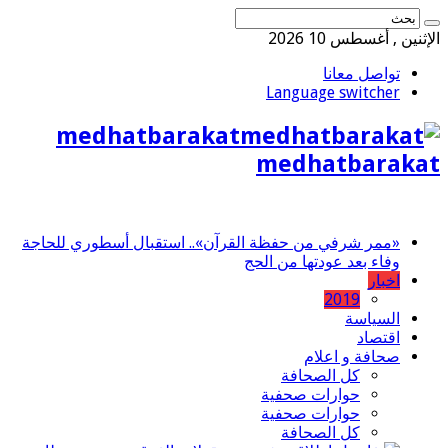
الإثنين , أغسطس 10 2026
تواصل معانا
Language switcher
medhatbarakat
medhatbarakat
«ممر شرفي من حفظة القرآن».. استقبال أسطوري للحاجة
وفاء بعد عودتها من الحج
اخبار
2019
السياسة
اقتصاد
صحافة و اعلام
كل الصحافة
حوارات صحفية
حوارات صحفية
كل الصحافة