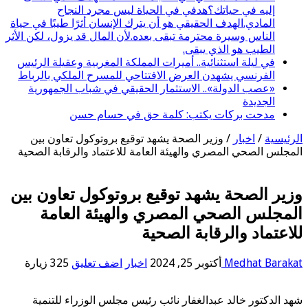
إليه في حياتك؟هدفي في الحياة ليس مجرد النجاح
المادي.الهدف الحقيقي هو أن يترك الإنسان أثرًا طيبًا في حياة
الناس وسيرة محترمة تبقى بعده.لأن المال قد يزول، لكن الأثر
الطيب هو الذي يبقى.
في ليلة استثنائية.. أميرات المملكة المغربية وعقيلة الرئيس
الفرنسي يشهدن العرض الافتتاحي للمسرح الملكي بالرباط
«عصب الدولة».. الاستثمار الحقيقي في شباب الجمهورية
الجديدة
مدحت بركات يكتب: كلمة حق في حسام حسن
الرئيسية
/
اخبار
/
وزير الصحة يشهد توقيع بروتوكول تعاون بين
المجلس الصحي المصري والهيئة العامة للاعتماد والرقابة الصحية
وزير الصحة يشهد توقيع بروتوكول تعاون بين
المجلس الصحي المصري والهيئة العامة
للاعتماد والرقابة الصحية
Medhat Barakat
أكتوبر 25, 2024
اخبار
اضف تعليق
325 زيارة
شهد الدكتور خالد عبدالغفار نائب رئيس مجلس الوزراء للتنمية