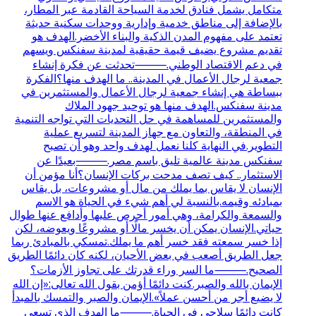
متكامل يشمل فنادق لخدمة السياحة القادمة عبر المطار،
بالإضافة إلى مناطق خدمية وإدارية ووحدات سكنية حديثة
تعتمد على مفهوم المدن الذكية والبناء الأخضر.الهدف هو
تقديم مشروع يضيف قيمة حقيقية لمدينة سفنكس ويسهم
في دعم الاقتصاد الوطني.⸻تحدثت عن فكرة إنشاء
جمعية لرجال الأعمال في المدينة.. ما الهدف منها؟الفكرة
ببساطة هي إنشاء جمعية لرجال الأعمال والمستثمرين في
مدينة سفنكس.الهدف منها هو توحيد جهود الملاك
والمستثمرين للمساهمة في حل التحديات التي تواجه التنمية
في المنطقة، والتعاون مع جهاز المدينة لتسريع عملية
التطوير.في النهاية كلنا نعمل لهدف واحد وهو أن تصبح
سفنكس مدينة عالمية تليق باسم مصر.⸻بعيدًا عن
الاستثمار.. كيف تصف مدحت بركات الإنسان؟أنا مؤمن أن
الإنسان لا يقاس بما يملك من مال أو مشروعات، بل يقاس
بمبادئه وقيمه.بالنسبة لي أهم شيء في الحياة هو الاسم
والسمعة والكرامة، وهي أمور أحرص عليها وأدافع عنها طوال
حياتي.الإنسان يمكن أن يخسر مالًا أو مشروعًا ويعوضه، لكن
إذا خسر سمعته فقد خسر أهم ما يملك.تمسكي بالمبادئ ربما
جعل الطريق أصعب في بعض الأحيان، لكنه كان دائمًا الطريق
الصحيح.⸻ما السر وراء قدرتك على تجاوز الأزمات؟
الإيمان بالله والصبر.كنت دائمًا أؤمن بقول الله تعالى:«إن الله
لا يضيع أجر من أحسن عملاً».الإيمان والصبر والتمسك بالمبدأ
كانت دائمًا سلاحي في الحياة.⸻ما الهدف الذي تسعى