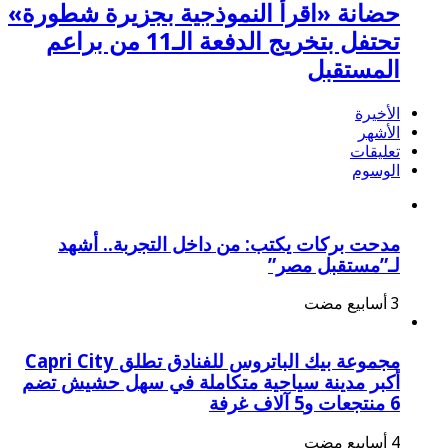
حضانة «اقرأ النموذجية بجزيرة شطورة»
تحتفل بتخريج الدفعة الـ11 من براعم
المستقبل
الأخيرة
الأشهر
تعليقات
الوسوم
مدحت بركات يكتب: من داخل التجربة.. أشهد
لـ”مستقبل مصر”
مجموعة بيك الباتروس للفنادق تطلق Capri City
أكبر مدينة سياحية متكاملة في سهل حشيش تضم
6 منتجعات و5 آلاف غرفة