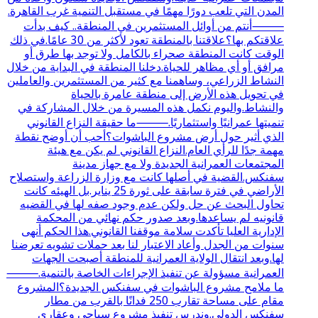
المدن التي تلعب دورًا مهمًا في مستقبل التنمية غرب القاهرة.
⸻أنتم من أوائل المستثمرين في المنطقة.. كيف بدأت
علاقتكم بها؟علاقتنا بالمنطقة تعود لأكثر من 30 عامًا.في ذلك
الوقت كانت المنطقة صحراء بالكامل ولا توجد بها طرق أو
مرافق أو أي مظاهر للحياة.دخلنا المنطقة في البداية من خلال
النشاط الزراعي، وساهمنا مع كثير من المستثمرين والعاملين
في تحويل هذه الأرض إلى منطقة عامرة بالحياة
والنشاط.واليوم نكمل هذه المسيرة من خلال المشاركة في
تنميتها عمرانيًا واستثماريًا.⸻ما حقيقة النزاع القانوني
الذي أثير حول أرض مشروع الباشوات؟أحب أن أوضح نقطة
مهمة جدًا للرأي العام.النزاع القانوني لم يكن مع هيئة
المجتمعات العمرانية الجديدة ولا مع جهاز مدينة
سفنكس.القضية في أصلها كانت مع وزارة الزراعة واستصلاح
الأراضي في فترة سابقة على ثورة 25 يناير.بل الهيئه كانت
تحاول البحث عن حل ولكن عدم وجود صفه لها في القضيه
قانونيه لم يساعدها.وبعد صدور حكم نهائي من المحكمة
الإدارية العليا تأكدت سلامة موقفنا القانوني.هذا الحكم أنهى
سنوات من الجدل وأعاد الاعتبار لنا بعد حملات تشويه تعرضنا
لها.وبعد انتقال الولاية العمرانية للمنطقة أصبحت الجهات
العمرانية مسؤولة عن تنفيذ الإجراءات الخاصة بالتنمية.⸻
ما ملامح مشروع الباشوات في سفنكس الجديدة؟المشروع
مقام على مساحة تقارب 250 فدانًا بالقرب من مطار
سفنكس الدولي.وندرس تنفيذ مشروع سياحي وعقاري