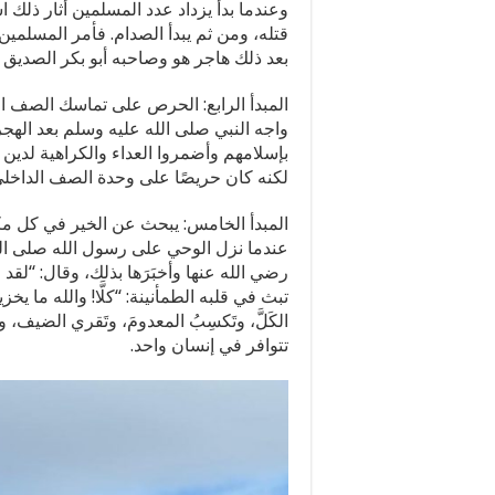
وعندما بدأ يزداد عدد المسلمين أثار ذلك
قتله، ومن ثم يبدأ الصدام. فأمر المسلمين
بعد ذلك هاجر هو وصاحبه أبو بكر الصديق إل
المبدأ الرابع: الحرص على تماسك الصف ا
واجه النبي صلى الله عليه وسلم بعد الهجر
بإسلامهم وأضمروا العداء والكراهية لدين 
لكنه كان حريصًا على وحدة الصف الداخلي،
المبدأ الخامس: يبحث عن الخير في كل مك
عندما نزل الوحي على رسول الله صلى الل
رضي الله عنها وأخبَرَها بذلك، وقال: “ل
تبث في قلبه الطمأنينة: “كلَّا! والله ما يخز
الكَلَّ، وتَكسِبُ المعدومَ، وتَقري الضيف
تتوافر في إنسان واحد.