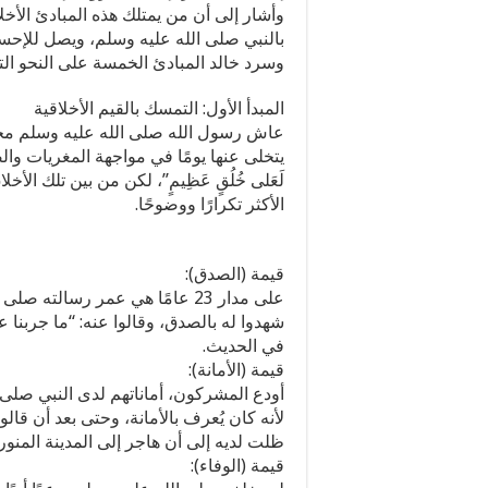
وأشار إلى أن من يمتلك هذه المبادئ الأخلا
بالنبي صلى الله عليه وسلم، ويصل للإحسان
وسرد خالد المبادئ الخمسة على النحو التا
المبدأ الأول: التمسك بالقيم الأخلاقية
عاش رسول الله صلى الله عليه وسلم محافظً
يتخلى عنها يومًا في مواجهة المغريات والضغ
لَعَلى خُلُقٍ عَظِيمٍ”، لكن من بين تلك ال
الأكثر تكرارًا ووضوحًا.
قيمة (الصدق):
على مدار 23 عامًا هي عمر رسالته
شهدوا له بالصدق، وقالوا عنه: “ما جربنا ع
في الحديث.
قيمة (الأمانة):
أودع المشركون، أماناتهم لدى النبي صلى 
لأنه كان يُعرف بالأمانة، وحتى بعد أن قا
ظلت لديه إلى أن هاجر إلى المدينة المنور
قيمة (الوفاء):