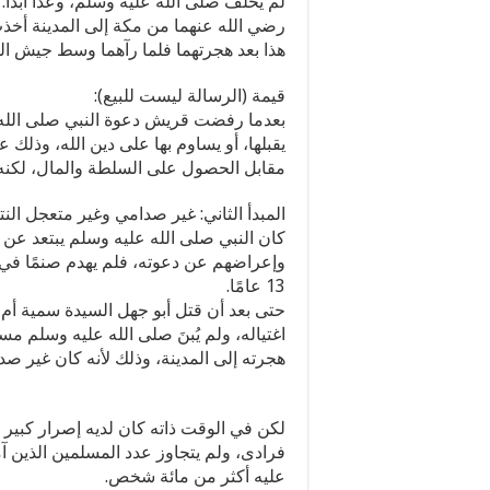
لم يخلف صلى الله عليه وسلم، وعدًا أبدًا.
رضي الله عنهما من مكة إلى المدينة أخذت ع
هذا بعد هجرتهما فلما رآهما وسط جيش ال
قيمة (الرسالة ليست للبيع):
بعدما رفضت قريش دعوة النبي صلى الله عل
يقبلها، أو يساوم بها على دين الله، وذلك
مقابل الحصول على السلطة والمال، لكن
المبدأ الثاني: غير صدامي وغير متعجل النتا
كان النبي صلى الله عليه وسلم يبتعد عن 
وإعراضهم عن دعوته، فلم يهدم صنمًا في 
13 عامًا.
حتى بعد أن قتل أبو جهل السيدة سمية أم 
اغتياله، ولم يُبنَ صلى الله عليه وسلم م
هجرته إلى المدينة، وذلك لأنه كان غير صد
لكن في الوقت ذاته كان لديه إصرار كبير م
عليه أكثر من مائة شخص.