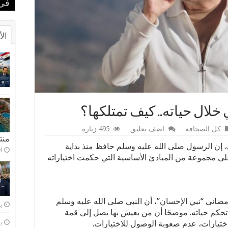
الم
بطل
في 
في 
بحض
الأ
كل الصحافة
اضف تعليق
495 زيارة
منتجعا
ي، إن الرسول صلى الله عليه وسلم حافظ منذ بداية
على مجموعة من المبادئ الأساسية التي حكمت اختياراته
مضاني “نبي الإحسان”، أن النبي صلى الله عليه وسلم
يول
حكم حياته. موضحًا أن من يعيش بها يصل إلى قمة
يول
ختيارات، عدم صعوبة الوصول للاختيارات.