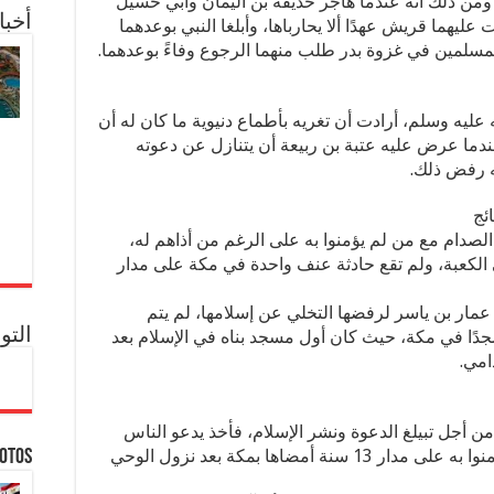
 ومن ذلك أنه عندما هاجر حذيفة بن اليمان وأَبي حُسَيل
أخبا
ليهما قريش عهدًا ألا يحارباها، وأبلغا النبي بوعدهما
مسلمين في غزوة بدر طلب منهما الرجوع وفاءً بوعدهما.
يه وسلم، أرادت أن تغريه بأطماع دنيوية ما كان له أن
 عندما عرض عليه عتبة بن ربيعة أن يتنازل عن دعوته
ه رفض ذلك.
ئج
الصدام مع من لم يؤمنوا به على الرغم من أذاهم له،
الكعبة، ولم تقع حادثة عنف واحدة في مكة على مدار
عمار بن ياسر لرفضها التخلي عن إسلامها، لم يتم
التو
سجدًا في مكة، حيث كان أول مسجد بناه في الإسلام بعد
امي.
ن أجل تبيلغ الدعوة ونشر الإسلام، فأخذ يدعو الناس
فرادى، ولم يتجاوز عدد المسلمين الذين آمنوا به على مدار 13 سنة أمضاها بمكة بعد نزول الوحي
hotos