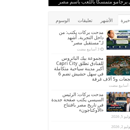
ستقبل
 إيران
مهرجان كان
برجامو متمسكًا باللعب باسم مصر
ور قيادات القبائل والعائلات المصرية
خيرة
الأشهر
تعليقات
الوسوم
مدحت بركات يكتب: من
داخل التجربة.. أشهد
لـ”مستقبل مصر”
مجموعة بيك الباتروس
للفنادق تطلق Capri City
أكبر مدينة سياحية متكاملة
في سهل حشيش تضم 6
ت و5 آلاف غرفة
مدحت بركات: الرئيس
السيسي يكتب صفحة جديدة
في تاريخ مصر بافتتاح
«الأوكتاجون»
يو 5, 2026
يو 2, 2026