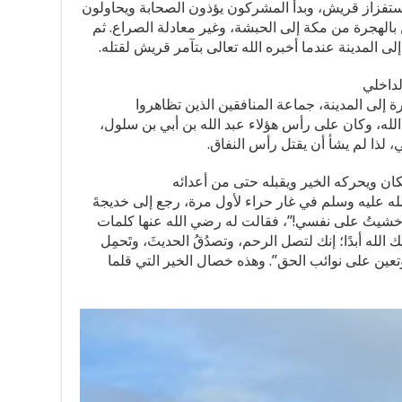
 استفزاز قريش، وبدأ المشركون يؤذون الصحابة ويحاولون
 بالهجرة من مكة إلى الحبشة، وغير معادلة الصراع. ثم
ى المدينة عندما أخبره الله تعالى بتآمر قريش لقتله.
لداخلي
ة إلى المدينة، جماعة المنافقين الذين تظاهروا
الله، وكان على رأس هؤلاء عبد الله بن أبي بن سلول،
 لذا لم يشأ أن يقتل رأس النفاق.
ان ويحركه الخير ويقبله حتى من أعدائه
ه عليه وسلم في غار حراء لأول مرة، رجع إلى خديجةَ
قد خشيتُ على نفسي!”، فقالت له رضي الله عنها كلمات
يك الله أبدًا؛ إنك لتصل الرحم، وتصدُقُ الحديثَ، وتَحمِل
، وتعين على نوائب الحق”. وهذه خصال الخير التي قلما