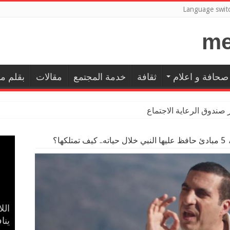
Language swit
صحافة و اعلام
ثقافة
خدمة المجتمع
مقالات
بقلم م
ر صندوق الرعاية الاجتماعية للمعلمين بالمهن التعليمية ومعاونيه
5 مبادئ حافظ عليها النبي خلال حياته.. كيف تمتلكها؟
إسل
بال
حضا
مدح
الل
في 
ينا
الأ