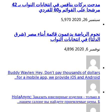
مدحت بركات ينافس في انتخابات النواب بـ 42
مرشحا على القوائم و60 للفردي
سبتمبر 26, 2020
5,970
نجوم الرياضة يدعمون قائمة أبناء مصر (شرق
الدلتا) في انتخابات النواب
نوفمبر 6, 2020
4,896
Buddy Waylen: Hey, Don't pay thousands of dollars
for a mobile app, we provide iOS and Android...
HolaAnync: Заказать ювелирные изделия - только в
нашем салоне вы найдете приемлемые цены. Б...