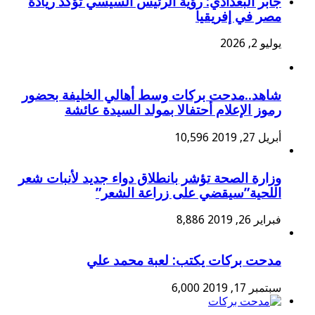
جابر البغدادي: رؤية الرئيس السيسي تؤكد ريادة
مصر في إفريقيا
يوليو 2, 2026
شاهد..مدحت بركات وسط أهالي الخليفة بحضور
رموز الإعلام أحتفالا بمولد السيدة عائشة
أبريل 27, 2019
10,596
وزارة الصحة تؤشر بانطلاق دواء جديد لأنبات شعر
اللحية”سيقضي على زراعة الشعر”
فبراير 26, 2019
8,886
مدحت بركات يكتب: لعبة محمد علي
سبتمبر 17, 2019
6,000