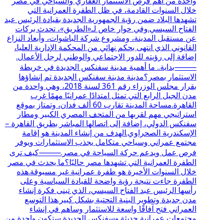
واحدة من أهم فرص الاستثمار العقاري والسياحي في مصر
خلال السنوات القادمة، في ظل الطفرة العمرانية التي
تشهدها البلاد ضمن رؤية الجمهورية الجديدة بقيادة الرئيس عبد
الفتاح السيسي.وفي حوار خاص لـ«الطريق»، تحدث بركات
عن مستقبل المدينة، ومشروع شركة الباشوات، وأبعاد النزاع
القانوني الذي انتهى بحكم نهائي من المحكمة الإدارية العليا،
إضافة إلى رؤيته للدور الاجتماعي والوطني لرجل الأعمال.
⸻بداية.. ما أهمية مدينة سفنكس الجديدة في خريطة
الاستثمار بمصر؟مدينة مدينة سفنكس الجديدة تم إنشاؤها
بقرار مجلس الوزراء رقم 361 لسنة 2018، وهي واحدة من
مدن الجيل الرابع التي تمثل امتدادًا عمرانيًا مهمًا غرب
القاهرة.مساحة المدينة تقارب 60 ألف فدان، وتمتاز بموقع
استراتيجي مهم لقربها من المتحف المصري الكبير ومطار
سفنكس الدولي، إضافة إلى اتصالها المباشر بطريق القاهرة –
الإسكندرية الصحراوي.الهدف من إنشاء المدينة هو إقامة
مجتمع عمراني وسياحي متكامل يجذب الاستثمارات ويوفر
فرص عمل ويدعم حركة السياحة في مصر.⸻كيف ترى
الطفرة العمرانية التي تشهدها مصر حاليًا؟ما يحدث في مصر
خلال السنوات الأخيرة هو طفرة عمرانية غير مسبوقة.هذه
الطفرة جاءت نتيجة رؤية واضحة للقيادة السياسية وعلى
رأسها الرئيس عبد الفتاح السيسي، الذي تبنى فكرة إنشاء
مدن جديدة وتطوير البنية التحتية بشكل كبير.هذا التوسع
العمراني فتح آفاقًا واسعة للاستثمار وساهم في إنشاء
مجتمعات عمرانية حديثة.وسفنكس الجديدة ستكون واحدة من