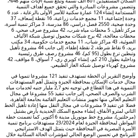
السكان المستفيدين 801 ألف نسمة وتبلغ نسبة الإناث منهم 48%،
وتتضمن مشروعات المبادرة والتي تحقق جميع أهداف التنمية
المستدامة إنشاء 124 عمارة سكنية للأسر الأولى بالرعاية ، عدد 6
وحدة إجتماعية، 11 مجمع خدمات زراعية، 16 نقطة إسعاف، 37
وحدة صحية، 2550 فصل دراسي، 86 مدرسة، 3 مراكز تنمية أسرة،
مركز تأهيل، 5 محطات مياه شرب، 42 مشروع صرف صحي، 6
محطات معالجة، 42 برج شبكات محمول توصيل شبكة الألياف
الضوئية، 43 مراكز شباب، 11 مجمع خدمات حكومية، 34 مكتب
بريد، 6 نقاط شرطة، 2 نقطة إطفاء، إلى جانب 44 مشروع تأهيل
وتبطين ترع بطول (95 كم)، 46 مشروع رصف طرق رئيسية
وداخلية بطول 210 كم، إنشاء كوبري ري، 7 أسواق، 8 مواقف، 42
مشروع كهرباء توصيل شبكة الغاز الطبيعي.
وأوضح التقرير أن الخطة تستهدف تنفيذ 121 مشروعا تنمويا في
مجال خدمات الإسكان بمحافظة الجيزة وتتمثل أهم المستهدفات
التنموية في هذا القطاع في توجيه نحو 2,7 مليار جنيه لخدمات مياه
الشرب والصرف الصحي، إلى جانب تنفيذ 55 مشروعا في مجال
التعليم العالي منها تجهيز منشآت التعليم القائمة بجامعة القاهرة،
فضلا عن تنفيذ 9 مشروعات في مجال النقل منها إعادة تأهيل الخط
الثاني لمترو الأنفاق، إنشاء مجمع السكك الحديدية بأرض بشتيل
(مرحلتين)، مشروع خط مونوريل مدينة 6 أكتوبر. كما تضمنت خطة
المواطن لمحافظة الجيزة لعام 23/2024 مستهدفات برنامج تنمية
الأسرة المصرية في المحافظة حيث يتمثل الهدف الاستراتيجي
للبرنامج في تحسين الوضع الحالي لمؤشرات الحالة السكانية خلال