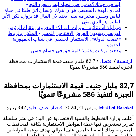
إليه في حياتك؟هدفي في الحياة ليس مجرد النجاح
المادي.الهدف الحقيقي هو أن يترك الإنسان أثرًا طيبًا في حياة
الناس وسيرة محترمة تبقى بعده.لأن المال قد يزول، لكن الأثر
الطيب هو الذي يبقى.
في ليلة استثنائية.. أميرات المملكة المغربية وعقيلة الرئيس
الفرنسي يشهدن العرض الافتتاحي للمسرح الملكي بالرباط
«عصب الدولة».. الاستثمار الحقيقي في شباب الجمهورية
الجديدة
مدحت بركات يكتب: كلمة حق في حسام حسن
الرئيسية
/
اقتصاد
/
82,7 مليار جنيه.. قيمة الاستثمارات بمحافظة
الجيزة لتنفيذ 586 مشروعًا تنمويًا
82,7 مليار جنيه.. قيمة الاستثمارات بمحافظة
الجيزة لتنفيذ 586 مشروعًا تنمويًا
Medhat Barakat
مارس 31, 2024
اقتصاد
اضف تعليق
342 زيارة
أعلنت وزارة التخطيط والتنمية الاقتصادية عن البدء في نشر سلسلة
تقارير تستعرض فيها خطة المواطن الاستثمارية بكافة المحافظات
المصرية، وذلك للعام الخامس على التوالي بهدف توعية المواطنين
بشأن توجهات وأولويات خطة التنمية المستدامة للعام المالي