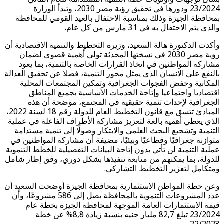
23/2024 ودورها في تحقيق رؤية مصر 2030، وتبدأ الوزارة
بمحافظة الجيزة وذلك بمناسبة الاحتفال بالعيد القومي للمحافظة
والذي يتم الاحتفال به في 31 مارس من كل عام.
وأكدت الدكتورة هالة السعيد، وزيرة التخطيط والتنمية الاقتصادية أن
رؤية مصر 2030 في نسختها المحدثة تولي أهمية قصوى لضمان
مشاركة المواطنين في اتخاذ القرارات الخاصة بالتنمية، بما يعود
بالنفع على الانسان الذي يمثل محور التنمية، فضلا عن تحقيق العدالة
المكانية وخفض الفجوات الجغرافية وتمكين المجتمعات المحلية
اقتصاديا واجتماعيا وإتاحة الخدمات الأساسية بجميع المناطق
الجغرافية لإحداث تنمية حقيقية في المجتمع، موضحة أن هذه
المبادئ تتسق مع قانون التخطيط العام للدولة رقم 18 لسنة 2022،
الذي يعطي أهمية بالغة لتعزيز مشاركة الأطراف الفاعلة في عملية
التنمية وتشجيع البحث العلمي والابتكار وصولًا إلى تنمية مستدامة
متوازنة جغرافيًا وقطاعيًا وبيئيًا، مضيفة أن مشاركة المواطنين في
عملية التنمية لن تأتي بدون إتاحة البيانات التفصيلية للخطط التنموية
للدولة، بما يمكنهم من متابعة تنفيذها بشكل دوري، وفق إطار شامل
ومتكامل لتعزيز التخطيط التشاركي.
وعن خطة المواطن الاستثمارية بمحافظة الجيزة أوضحت السعيد أن
عدد المشروعات التنموية بالمحافظة يصل إلى 586 مشروعًا، وأن
قيمة الاستثمارات العامة الموجهة لمحافظة الجيزة بخطة عام
23/2024 تبلغ 82,7 مليار جنيه بنسبة زيادة 8,8% عن خطة