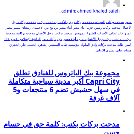
admin: ahmed khaled saleh...
مصر
مدحت بركات
المهندس مدحت بركات
رجل الأعمال مدحت بركات
مدحت بركات رجل
الأعمال
مدحت بركات رئيس حزب أبناء مصر
أبناء مصر
برنامج نبي الإحسان
رمضان
تيسير مطر
عمرو خالد
تحالف الأحزاب
الشيوخ
المهندس مدحت بركات، رجل الأعمال مدحت بركات، مدحت
بركات، مدحت بركات رجل الأعمال، حزب أبناء مصر
حزب أبناء مصر
الداعية الإسلامي عمرو خالد
اليمن
طابة
مدحت بركات وادي الملوك
مؤسسة طابة
السيسي
القاهرة
الحبيب علي الجفري
هشام عناني
بشرى الإرياني
مجموعة بيك الباتروس للفنادق تطلق
Capri City أكبر مدينة سياحية متكاملة
في سهل حشيش تضم 6 منتجعات و5
آلاف غرفة
مدحت بركات يكتب: كلمة حق في حسام
حسن