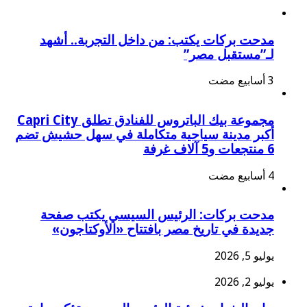
مدحت بركات يكتب: من داخل التجربة.. أشهد
لـ”مستقبل مصر”
مجموعة بيك الباتروس للفنادق تطلق Capri City
أكبر مدينة سياحية متكاملة في سهل حشيش تضم
6 منتجعات و5 آلاف غرفة
مدحت بركات: الرئيس السيسي يكتب صفحة
جديدة في تاريخ مصر بافتتاح «الأوكتاجون»
يوليو 5, 2026
يوليو 2, 2026