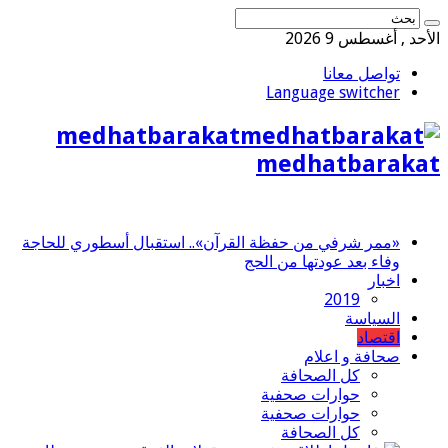
الأحد , أغسطس 9 2026
تواصل معانا
Language switcher
medhatbarakat
medhatbarakat
«ممر شرفي من حفظة القرآن».. استقبال أسطوري للحاجة
وفاء بعد عودتها من الحج
اخبار
2019
السياسة
اقتصاد
صحافة و اعلام
كل الصحافة
حوارات صحفية
حوارات صحفية
كل الصحافة