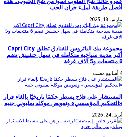
عمرو خالد: شح القلوب أسوأ من شح الجيوب.. هذه
أفضل طريقة لملء خزان الحب
مارس 18, 2025
مجموعة بيك الباتروس للفنادق تطلق Capri City
أكبر مدينة سياحية متكاملة في سهل حشيش تضم
6 منتجعات و5 آلاف غرفة
المستشار علي فلاح يسطر حكمًا تاريخيًا بإلغاء قرار
«التحكيم المؤسسي» وتعويض موكله بمليوني جنيه
أبريل 24, 2026