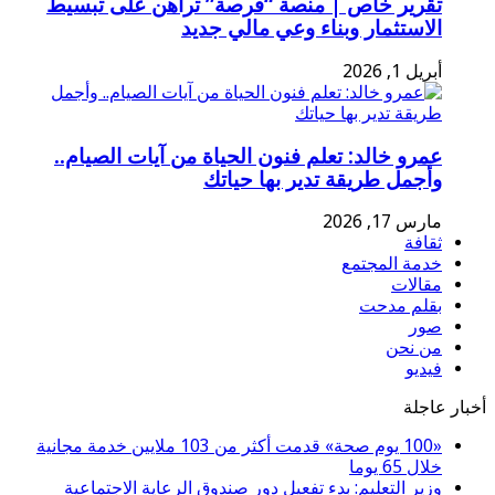
تقرير خاص | منصة “فرصة” تراهن على تبسيط
الاستثمار وبناء وعي مالي جديد
أبريل 1, 2026
عمرو خالد: تعلم فنون الحياة من آيات الصيام..
وأجمل طريقة تدير بها حياتك
مارس 17, 2026
ثقافة
خدمة المجتمع
مقالات
بقلم مدحت
صور
من نحن
فيديو
أخبار عاجلة
«100 يوم صحة» قدمت أكثر من 103 ملايين خدمة مجانية
خلال 65 يوما
وزير التعليم: بدء تفعيل دور صندوق الرعاية الاجتماعية