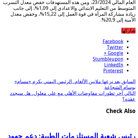
العام المالي 23/2024، ومن هذه المستهدفات خفض معدل التسرب
المتوسط من التعليم الابتدائي والاعدادي إلى 1,09%، إلى جانب
زيادة مشاركة المرأة في قوة العمل إلى 15,22%، وخفض معدل
الأمية إلى 20,9%.
شاركها
Facebook
Twitter
Google +
Stumbleupon
LinkedIn
Pinterest
السابق
بعد نزعها ملايين الألغام.. الرئيس اليمني يكرم «مسام»
بوسام الشجاعة
التالي
آخر تطورات مفاوضات الأهلي مع علي معلول.. هل سيجدد
عقده؟
Check Also
رئيس شعبة المستلزمات الطبية: دعم جهود