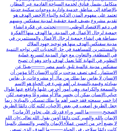
متكامل يشمل فنادق لخدمة السياحة القادمة عبر المطار،
بالإضافة إلى مناطق خدمية وإدارية ووحدات سكنية حديثة
تعتمد على مفهوم المدن الذكية والبناء الأخضر.الهدف هو
تقديم مشروع يضيف قيمة حقيقية لمدينة سفنكس ويسهم
في دعم الاقتصاد الوطني.⸻تحدثت عن فكرة إنشاء
جمعية لرجال الأعمال في المدينة.. ما الهدف منها؟الفكرة
ببساطة هي إنشاء جمعية لرجال الأعمال والمستثمرين في
مدينة سفنكس.الهدف منها هو توحيد جهود الملاك
والمستثمرين للمساهمة في حل التحديات التي تواجه التنمية
في المنطقة، والتعاون مع جهاز المدينة لتسريع عملية
التطوير.في النهاية كلنا نعمل لهدف واحد وهو أن تصبح
سفنكس مدينة عالمية تليق باسم مصر.⸻بعيدًا عن
الاستثمار.. كيف تصف مدحت بركات الإنسان؟أنا مؤمن أن
الإنسان لا يقاس بما يملك من مال أو مشروعات، بل يقاس
بمبادئه وقيمه.بالنسبة لي أهم شيء في الحياة هو الاسم
والسمعة والكرامة، وهي أمور أحرص عليها وأدافع عنها طوال
حياتي.الإنسان يمكن أن يخسر مالًا أو مشروعًا ويعوضه، لكن
إذا خسر سمعته فقد خسر أهم ما يملك.تمسكي بالمبادئ ربما
جعل الطريق أصعب في بعض الأحيان، لكنه كان دائمًا الطريق
الصحيح.⸻ما السر وراء قدرتك على تجاوز الأزمات؟
الإيمان بالله والصبر.كنت دائمًا أؤمن بقول الله تعالى:«إن الله
لا يضيع أجر من أحسن عملاً».الإيمان والصبر والتمسك بالمبدأ
كانت دائمًا سلاحي في الحياة.⸻ما الهدف الذي تسعى