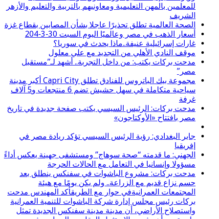
للمعلمين بالمهن التعليمية ومعاونيهم بالتربية والتعليم والأزهر
الشريف
الصحة العالمية تطلق تحذيرًا عاجلا بشأن المصابين بقطاع غزة
أسعار الذهب في مصر وعالميًا اليوم السبت 30-3-204
غارات إسرائيلية عنيفة..ماذا يحدث في سوريا؟
موقف النادي الأهلي من التجديد مع علي معلول
مدحت بركات يكتب: من داخل التجربة.. أشهد لـ”مستقبل
مصر”
مجموعة بيك الباتروس للفنادق تطلق Capri City أكبر مدينة
سياحية متكاملة في سهل حشيش تضم 6 منتجعات و5 آلاف
غرفة
مدحت بركات: الرئيس السيسي يكتب صفحة جديدة في تاريخ
مصر بافتتاح «الأوكتاجون»
جابر البغدادي: رؤية الرئيس السيسي تؤكد ريادة مصر في
إفريقيا
الجهني: ما قدمته “صحة سوهاج” ومستشفى جهينة يعكس أداءً
مسؤولا وإنسانيا في التعامل مع الحالات الحرجة
مدحت بركات: مشروع الباشوات في سفنكس ينطلق بعد
حسم نزاع قديم مع الزراعة.. ولم يكن يومًا مع هيئة
المجتمعات العمرانيةفي حوار مع الطريقأكد المهندس مدحت
بركات رئيس مجلس إدارة شركة الباشوات للتنمية العمرانية
واستصلاح الأراضي، أن مدينة مدينة سفنكس الجديدة تمثل