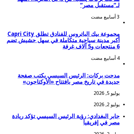
لـ”مستقبل مصر”
مجموعة بيك الباتروس للفنادق تطلق Capri City
أكبر مدينة سياحية متكاملة في سهل حشيش تضم
6 منتجعات و5 آلاف غرفة
مدحت بركات: الرئيس السيسي يكتب صفحة
جديدة في تاريخ مصر بافتتاح «الأوكتاجون»
يوليو 5, 2026
يوليو 2, 2026
جابر البغدادي: رؤية الرئيس السيسي تؤكد ريادة
مصر في إفريقيا