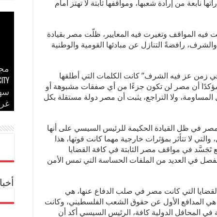
ها نابعة من إرادة شعبها، ومواقفها ثابتة لا تهتز أمام
ت فيه المواقف وتغيرت فيه المعايير، ظلّت مصر بقيادة
الشرف، رافضةً التنازل عن مبادئها القومية والوطنية
مجم
ي زمن عز فيه الشرف” كانت الكلمات التي أطلقها
إسل
مدح
ؤكدًا أن مصر لن تكون جزءًا من أي صفقات مشبوهة أو
في 
مدح
الأ
ل المساومة، ولا التراجع، يثبت أن مصر دولة مستقلة بكل
غر
حس
في 
إير
بحض
 مصر في ظل القيادة الحكيمة للرئيس السيسي على أنها
 والتي لا تتأثر بمؤثرات خارجية مهما كانت قوتها، هذا
َجَسَّد في مواقف مصر الثابتة في كافة القضايا
الفصل في العديد من الملفات الحساسة التي تمس الأمن
أخبا
لقضايا التي كانت مصر في صلب الدفاع عنها، هي
هي المدافع الأول عن حقوق الشعب الفلسطيني، وكانت
ة في المحافل الدولية كافة، الرئيس السيسي أكد أن