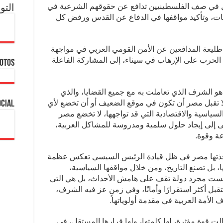
 في صف الفلسطينيين تدافع عن حقوقهم الشرعية في
التو
ديات، وتأكيد مواقفها في الدفاع عن القدس ورفض كل
 طليعة المدافعين عن الأمن القومي العربي في مواجهة
الحرب على الإرهاب في سيناء، إلى المشاركة الفاعلة
hotos
و الشرف الذي تعاملت به مع جميع القضايا، والذي
لا تقبل مصر أن تكون في موقع الضعيف أو أن تخضع لأي
ocial
لسياسية والاقتصادية التي قد تواجهها، لا تخضع مصر
 إلى إيجاد حلول سلمية ومدروسة للمشاكل العربية،
ة وقوة.
اتخذتها مصر في ظل قيادة الرئيس السيسي تعكس عظمة
ا، بل تصنع التاريخ، ومن خلال مواقفها السياسية،
 ليست مجرد دولة تقف على هامش الأحداث، بل هي التي
قبل أكثر استقرارًا وأمانًا، وفي زمنٍ عز فيه الشرف،
لأمة العربية في مقدمة أولوياتها.
ت قوة مؤثرة، لها كلمتها، ولها قرارها المستقل، في