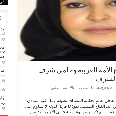
الم
بطل
في 
في 
بحض
الأ
مدح
لـ”
حشيش تض
 الأمة العربية وحامي شرف
مدح
جدي
 الشرف
يول
Uncategorized
,
مقالات
اضف تعليق
يول
جاب
إنه في عالمٍ تحكمه المصالح الضيقة وتباع فيه المبادئ
ريا
عبد الفتاح السيسي نموذجًا فريدًا لدولة لا تساوم على
يول
مت، لم تكن مصر يومًا دولة تتلقى الأوامر أو تساير