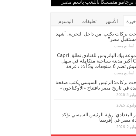
ستقبل
 إيران
مهرجان كان
برجامو متمسكًا باللعب باسم مصر
ور قيادات القبائل والعائلات المصرية
خيرة
الأشهر
تعليقات
الوسوم
ت بركات يكتب: من داخل التجربة.. أشهد
مستقبل مصر”
مجموعة بيك الباتروس للفنادق تطلق Capri
City أكبر مدينة سياحية متكاملة في سهل
م 6 منتجعات و5 آلاف غرفة
ت بركات: الرئيس السيسي يكتب صفحة
دة في تاريخ مصر بافتتاح «الأوكتاجون»
يو 5, 2026
يو 2, 2026
ر البغدادي: رؤية الرئيس السيسي تؤكد
دة مصر في إفريقيا
يو 2, 2026