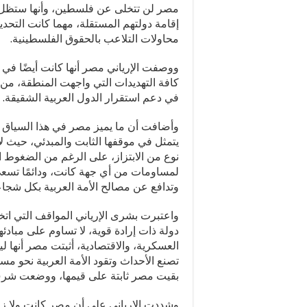
مصر لن تتخلى عن فلسطين، وأنها ستظل
إقامة دولتهم المستقلة، مهما كانت التح
محاولات التلاعب بالحقوق الفلسطينية.
ووصفت الإرياني مصر أنها كانت أيضًا في
كافة التهديدات التي واجهت المنطقة، من 
في دعم استقرار الدول العربية الشقيقة.
وأضافت أن ما يميز مصر في هذا السياق ه
يتمثل في موقفها الثابت والمبدئي، حيث 
نوع من الابتزاز، على الرغم من الضغوط ا
لمساومات من أي جهة كانت، ودائمًا تسعى
وتدافع عن مصالح الأمة العربية بكل شجاع
واعتبرت بشرى الإرياني المواقف التي 
دولة ذات إرادة قوية، لا تساوم على مبادئه
العسكرية، والاقتصادية، أثبتت مصر أنها
تصنع الأحداث وتقود الأمة العربية نحو مست
بقيت مصر ثابتة على قيمها، ووضعت شرف ا
وشددت الإرياني على أن مصر كانت ولا زال