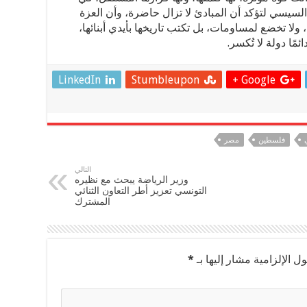
سيسي لتؤكد أن المبادئ لا تزال حاضرة، وأن العزة
لا تخضع لمساومات، بل تكتب تاريخها بأيدي أبنائها،
ًا دولة لا تُكسر.
LinkedIn
Stumbleupon
Google +
فلسطين
مصر
التالي
وزير الرياضة يبحث مع نظيره
التونسي تعزيز أطر التعاون الثنائي
المشترك
ل الإلزامية مشار إليها بـ
*