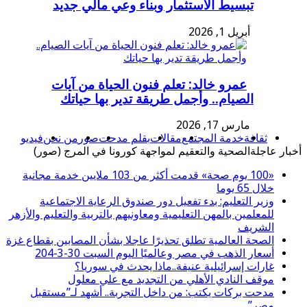
تبسيط الاستثمار وبناء وعي مالي جديد
أبريل 1, 2026
عمرو خالد: تعلم فنون الحياة من آيات
الصيام.. وأجمل طريقة تدير بها حياتك
مارس 17, 2026
ثقافة
خدمة المجتمع
مقالات
بقلم مدحت
صور
من نحن
فيديو
أخبار عاجلة
الصحية والتعقيم لمواجهة كورونا في المرج (صور)
«100 يوم صحة» قدمت أكثر من 103 ملايين خدمة مجانية
خلال 65 يوما
وزير التعليم: بدء تفعيل دور صندوق الرعاية الاجتماعية
للمعلمين بالمهن التعليمية ومعاونيهم بالتربية والتعليم والأزهر
الشريف
الصحة العالمية تطلق تحذيرًا عاجلا بشأن المصابين بقطاع غزة
أسعار الذهب في مصر وعالميًا اليوم السبت 30-3-204
غارات إسرائيلية عنيفة..ماذا يحدث في سوريا؟
موقف النادي الأهلي من التجديد مع علي معلول
مدحت بركات يكتب: من داخل التجربة.. أشهد لـ”مستقبل
مصر”