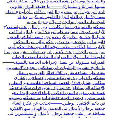
والنشاط.واليوم نكمل هذه المسيرة من خلال المشاركة في
تنميتها عمرانيًا واستثماريًا.⸻ما حقيقة النزاع القانوني
الذي أثير حول أرض مشروع الباشوات؟أحب أن أوضح نقطة
مهمة جدًا للرأي العام.النزاع القانوني لم يكن مع هيئة
المجتمعات العمرانية الجديدة ولا مع جهاز مدينة
سفنكس.القضية في أصلها كانت مع وزارة الزراعة واستصلاح
الأراضي في فترة سابقة على ثورة 25 يناير.بل الهيئه كانت
تحاول البحث عن حل ولكن عدم وجود صفه لها في القضيه
قانونيه لم يساعدها.وبعد صدور حكم نهائي من المحكمة
الإدارية العليا تأكدت سلامة موقفنا القانوني.هذا الحكم أنهى
سنوات من الجدل وأعاد الاعتبار لنا بعد حملات تشويه تعرضنا
لها.وبعد انتقال الولاية العمرانية للمنطقة أصبحت الجهات
العمرانية مسؤولة عن تنفيذ الإجراءات الخاصة بالتنمية.⸻
ما ملامح مشروع الباشوات في سفنكس الجديدة؟المشروع
مقام على مساحة تقارب 250 فدانًا بالقرب من مطار
سفنكس الدولي.وندرس تنفيذ مشروع سياحي وعقاري
متكامل يشمل فنادق لخدمة السياحة القادمة عبر المطار،
بالإضافة إلى مناطق خدمية وإدارية ووحدات سكنية حديثة
تعتمد على مفهوم المدن الذكية والبناء الأخضر.الهدف هو
تقديم مشروع يضيف قيمة حقيقية لمدينة سفنكس ويسهم
في دعم الاقتصاد الوطني.⸻تحدثت عن فكرة إنشاء
جمعية لرجال الأعمال في المدينة.. ما الهدف منها؟الفكرة
ببساطة هي إنشاء جمعية لرجال الأعمال والمستثمرين في