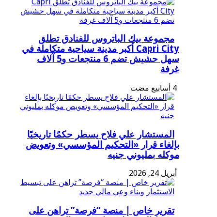
مجموعة بيك الباتروس للفنادق تطلق
Capri City أكبر مدينة سياحية متكاملة في
سهل حشيش تضم 6 منتجعات و5 آلاف
غرفة
المستشار علي فلاح يسطر حكمًا تاريخيًا
بإلغاء قرار «التحكيم المؤسسي» وتعويض
موكله بمليوني جنيه
أبريل 24, 2026
تقرير خاص | منصة “فرصة” تراهن على