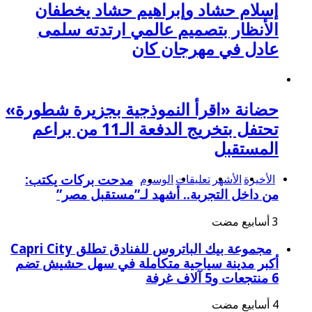
إسلام حشاد وإبراهيم حشاد يخطفان
الأنظار بتصميم عالمي ارتدته سلمى
عادل في مهرجان كان
حضانة «اقرأ النموذجية بجزيرة شطورة»
تحتفل بتخريج الدفعة الـ11 من براعم
المستقبل
الأخيرة
الأشهر
تعليقات
الوسوم
مدحت بركات يكتب:
من داخل التجربة.. أشهد لـ”مستقبل مصر”
مجموعة بيك الباتروس للفنادق تطلق Capri City
أكبر مدينة سياحية متكاملة في سهل حشيش تضم
6 منتجعات و5 آلاف غرفة