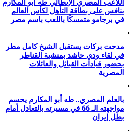
اللاعب المصري الإيطالي طه أبو المكارم
ينافس على بطاقة التأهل لكأس العالم
في برجامو متمسكًا باللعب باسم مصر
مدحت بركات يستقبل الشيخ كامل مطر
في لقاء ودي حاشد بمنشية القناطر
بحضور قيادات القبائل والعائلات
المصرية
بالعلم المصري.. طه أبو المكارم يحسم
مواجهته الـ 66 في مسيرته بالتعادل أمام
بطل إيران