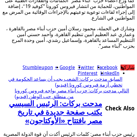
كما وزع أعضاء حزب “أبناء مصر” الكمامات والقفازات الطبية على
المواطنين، للحماية من انتشار فيروس كورونا “كوفيد 19″، إضافة
إلى إجراء لقاءات توعوية توعيتهم بالإجراءات الوقائية من المرض مع
المواطنين في الشارع.
وشارك في الحملة، محمود رسلان أمين حزب أبناء مصر بالقاهرة ،
وعماري عبد العظيم أمين تنظيم القاهرة، وأحمد حسني أمين
التنظيم المساعد بالقاهرة، وإسماعيل رشدي، أمين وحدة المرج
بحزب “أبناء مصر”.
شاركها
Facebook
Twitter
Google +
Stumbleupon
Pinterest
LinkedIn
السابق
مدحت بركات: الشعب يجب أن يساعد الحكومة في
تخطي أزمة فيروس كورونا (فيديو)
التالي
مدحت بركات: حزب أبناء مصر يواجه فيروس كورونا
من منطلق حب الوطن (فيديو)
مدحت بركات: الرئيس السيسي
Check Also
يكتب صفحة جديدة في تاريخ
مصر بافتتاح «الأوكتاجون»
رئيس حزب أبناء مصر: كلمات الرئيس أكدت أن قوة الدولة المصرية