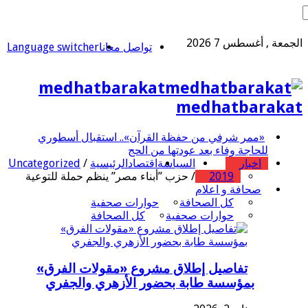
الجمعة , أغسطس 7 2026
تواصل معانا
Language switcher
medhatbarakat
medhatbarakat
«ممر شرفي من حفظة القرآن».. استقبال أسطوري
للحاجة وفاء بعد عودتها من الحج
اخبار
السياسة
اقتصاد
الرئيسية
/
Uncategorized
2019
/
حزب ”أبناء مصر” ينظم حملة للتوعية
صحافة و اعلام
كل الصحافة
حوارات صحفية
حوارات صحفية
كل الصحافة
تفاصيل إطلاق مشروع «مقولات الفرق»
بمؤسسة طابة بحضور الأزهري والجفري