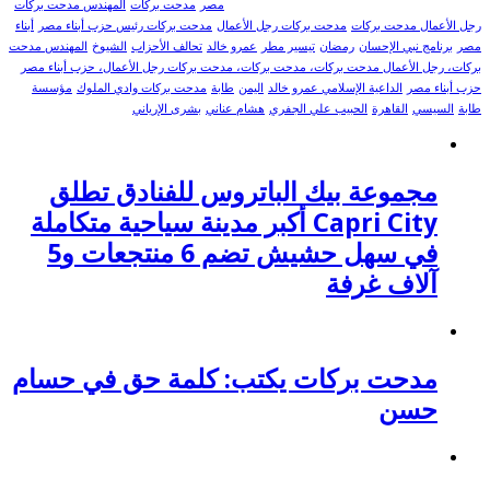
مصر
مدحت بركات
المهندس مدحت بركات
رجل الأعمال مدحت بركات
مدحت بركات رجل الأعمال
مدحت بركات رئيس حزب أبناء مصر
أبناء
مصر
برنامج نبي الإحسان
رمضان
تيسير مطر
عمرو خالد
تحالف الأحزاب
الشيوخ
المهندس مدحت
بركات، رجل الأعمال مدحت بركات، مدحت بركات، مدحت بركات رجل الأعمال، حزب أبناء مصر
حزب أبناء مصر
الداعية الإسلامي عمرو خالد
اليمن
طابة
مدحت بركات وادي الملوك
مؤسسة
طابة
السيسي
القاهرة
الحبيب علي الجفري
هشام عناني
بشرى الإرياني
مجموعة بيك الباتروس للفنادق تطلق
Capri City أكبر مدينة سياحية متكاملة
في سهل حشيش تضم 6 منتجعات و5
آلاف غرفة
مدحت بركات يكتب: كلمة حق في حسام
حسن