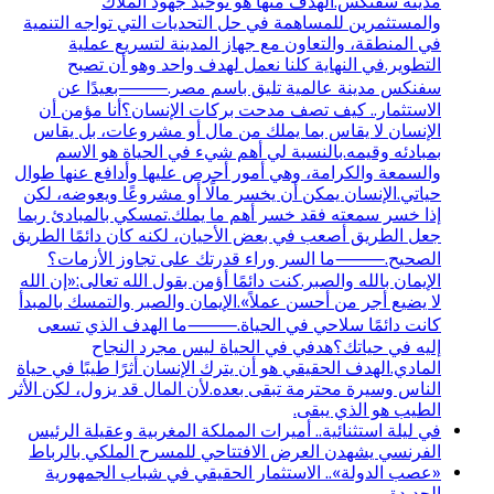
مدينة سفنكس.الهدف منها هو توحيد جهود الملاك
والمستثمرين للمساهمة في حل التحديات التي تواجه التنمية
في المنطقة، والتعاون مع جهاز المدينة لتسريع عملية
التطوير.في النهاية كلنا نعمل لهدف واحد وهو أن تصبح
سفنكس مدينة عالمية تليق باسم مصر.⸻بعيدًا عن
الاستثمار.. كيف تصف مدحت بركات الإنسان؟أنا مؤمن أن
الإنسان لا يقاس بما يملك من مال أو مشروعات، بل يقاس
بمبادئه وقيمه.بالنسبة لي أهم شيء في الحياة هو الاسم
والسمعة والكرامة، وهي أمور أحرص عليها وأدافع عنها طوال
حياتي.الإنسان يمكن أن يخسر مالًا أو مشروعًا ويعوضه، لكن
إذا خسر سمعته فقد خسر أهم ما يملك.تمسكي بالمبادئ ربما
جعل الطريق أصعب في بعض الأحيان، لكنه كان دائمًا الطريق
الصحيح.⸻ما السر وراء قدرتك على تجاوز الأزمات؟
الإيمان بالله والصبر.كنت دائمًا أؤمن بقول الله تعالى:«إن الله
لا يضيع أجر من أحسن عملاً».الإيمان والصبر والتمسك بالمبدأ
كانت دائمًا سلاحي في الحياة.⸻ما الهدف الذي تسعى
إليه في حياتك؟هدفي في الحياة ليس مجرد النجاح
المادي.الهدف الحقيقي هو أن يترك الإنسان أثرًا طيبًا في حياة
الناس وسيرة محترمة تبقى بعده.لأن المال قد يزول، لكن الأثر
الطيب هو الذي يبقى.
في ليلة استثنائية.. أميرات المملكة المغربية وعقيلة الرئيس
الفرنسي يشهدن العرض الافتتاحي للمسرح الملكي بالرباط
«عصب الدولة».. الاستثمار الحقيقي في شباب الجمهورية
الجديدة