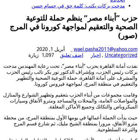
مدحت بركات يكتب: كلمة حق في حسام حسن
حزب ”أبناء مصر” ينظم حملة للتوعية
الصحية والتعقيم لمواجهة كورونا في المرج
(صور)
wael.pasha2011@yahoo.com
أبريل 1, 2020
Uncategorized
,
اخبار
اضف تعليق
1,097 زيارة
نفذت أمانة القاهرة بحزب “أبناء مصر”، تحت رعاية المهندس مدحت
بركات رئيس الحزب، وبإشراف الدكتور نور بكر نائب رئيس الحزب
والمشرف على أمانة القاهرة، حملة التوعية الصحية والتطهير
والتعقيم في منطقة المرج، لمواجهة فيروس كورونا.
وقامت مجموعات من أبناء الحزب بتعقيم وتطهير الشوارع والمنازل
والمواصلات العامة، والمحلات والمساجد ومترو الأنفاق وسيارات
الميكروباص والتكاتك وجميع الأماكن المغلقة.
حيث بدأت الحملة أعمالها في يومها الأول بمنطقة المرج، من محطة
مترو الأنفاق، مرورا بمنطقة الشيخ مليك، ثم شارع قسم المرج
والترعة السلطوحية.