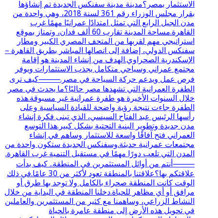
الاستثمار بمصر؟مدينة مدينة سفنكس الجديدة تم إنشاؤها
بقرار مجلس الوزراء رقم 361 لسنة 2018، وهي واحدة من
مدن الجيل الرابع التي تمثل امتدادًا عمرانيًا مهمًا غرب
القاهرة.مساحة المدينة تقارب 60 ألف فدان، وتمتاز بموقع
استراتيجي مهم لقربها من المتحف المصري الكبير ومطار
سفنكس الدولي، إضافة إلى اتصالها المباشر بطريق القاهرة –
الإسكندرية الصحراوي.الهدف من إنشاء المدينة هو إقامة
مجتمع عمراني وسياحي متكامل يجذب الاستثمارات ويوفر
فرص عمل ويدعم حركة السياحة في مصر.⸻كيف ترى
الطفرة العمرانية التي تشهدها مصر حاليًا؟ما يحدث في مصر
خلال السنوات الأخيرة هو طفرة عمرانية غير مسبوقة.هذه
الطفرة جاءت نتيجة رؤية واضحة للقيادة السياسية وعلى
رأسها الرئيس عبد الفتاح السيسي، الذي تبنى فكرة إنشاء
مدن جديدة وتطوير البنية التحتية بشكل كبير.هذا التوسع
العمراني فتح آفاقًا واسعة للاستثمار وساهم في إنشاء
مجتمعات عمرانية حديثة.وسفنكس الجديدة ستكون واحدة من
المدن التي تلعب دورًا مهمًا في مستقبل التنمية غرب القاهرة.
⸻أنتم من أوائل المستثمرين في المنطقة.. كيف بدأت
علاقتكم بها؟علاقتنا بالمنطقة تعود لأكثر من 30 عامًا.في ذلك
الوقت كانت المنطقة صحراء بالكامل ولا توجد بها طرق أو
مرافق أو أي مظاهر للحياة.دخلنا المنطقة في البداية من خلال
النشاط الزراعي، وساهمنا مع كثير من المستثمرين والعاملين
في تحويل هذه الأرض إلى منطقة عامرة بالحياة