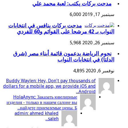
مدحت بركات يكتب: لعبة محمد علي
سبتمبر 17, 2019
6,000
مدحت بركات ينافس في انتخابات
النواب بـ 42 مرشحا على القوائم و60 للفردي
سبتمبر 26, 2020
5,968
نجوم الرياضة يدعمون قائمة أبناء مصر (شرق
الدلتا) في انتخابات النواب
نوفمبر 6, 2020
4,895
Buddy Waylen: Hey, Don't pay thousands of
dollars for a mobile app, we provide iOS and
Android...
HolaAnync: Заказать ювелирные
изделия - только в нашем салоне вы
найдете приемлемые цены. Б...
admin: ahmed khaled
saleh...