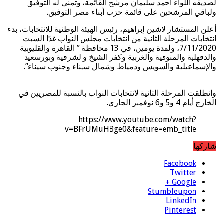
لصديقه اللواء أحمد سليمان مرشح القائمة، وتمنى له التوفيق
ولباقي المرشحين على قائمة حزب أبناء مصر التوفيق.
أعلن المستشار لاشين إبراهيم، رئيس الهيئة الوطنية للانتخابات، بدء
انتخابات المرحلة الثانية من انتخابات مجلس النواب غدًا السبت
7/11/2020، ولمدة يومين، في 13 محافظة ” القاهرة والقليوبية
والدقهلية والمنوفية والغربية وكفر الشيخ والشرقية وبورسعيد
والإسماعيلية والسويس ودمياط وشمال سيناء وجنوب سيناء”.
وانطلقت المرحلة الثانية لانتخابات النواب بالنسبة للمصريين في
الخارج أيام 4 و5 و6 نوفمبر الجاري.
https://www.youtube.com/watch?
v=BFrUMuHBge0&feature=emb_title
شاركها
Facebook
Twitter
Google +
Stumbleupon
LinkedIn
Pinterest