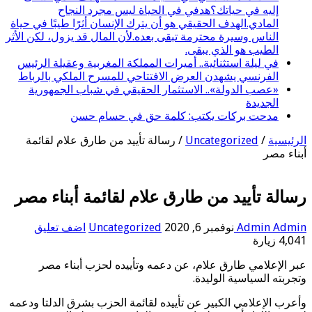
إليه في حياتك؟هدفي في الحياة ليس مجرد النجاح
المادي.الهدف الحقيقي هو أن يترك الإنسان أثرًا طيبًا في حياة
الناس وسيرة محترمة تبقى بعده.لأن المال قد يزول، لكن الأثر
الطيب هو الذي يبقى.
في ليلة استثنائية.. أميرات المملكة المغربية وعقيلة الرئيس
الفرنسي يشهدن العرض الافتتاحي للمسرح الملكي بالرباط
«عصب الدولة».. الاستثمار الحقيقي في شباب الجمهورية
الجديدة
مدحت بركات يكتب: كلمة حق في حسام حسن
الرئيسية
/
Uncategorized
/
رسالة تأييد من طارق علام لقائمة
أبناء مصر
رسالة تأييد من طارق علام لقائمة أبناء مصر
Admin Admin
نوفمبر 6, 2020
Uncategorized
اضف تعليق
4,041 زيارة
عبر الإعلامي طارق علام، عن دعمه وتأييده لحزب أبناء مصر
وتجربته السياسية الوليدة.
وأعرب الإعلامي الكبير عن تأييده لقائمة الحزب بشرق الدلتا ودعمه