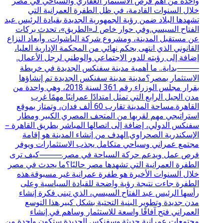
واحدة من أهم فرص الاستثمار العقاري والسياحي في مصر
خلال السنوات القادمة، في ظل الطفرة العمرانية التي
تشهدها البلاد ضمن رؤية الجمهورية الجديدة بقيادة الرئيس عبد
الفتاح السيسي.وفي حوار خاص لـ«الطريق»، تحدث بركات
عن مستقبل المدينة، ومشروع شركة الباشوات، وأبعاد النزاع
القانوني الذي انتهى بحكم نهائي من المحكمة الإدارية العليا،
إضافة إلى رؤيته للدور الاجتماعي والوطني لرجل الأعمال.
⸻بداية.. ما أهمية مدينة سفنكس الجديدة في خريطة
الاستثمار بمصر؟مدينة مدينة سفنكس الجديدة تم إنشاؤها
بقرار مجلس الوزراء رقم 361 لسنة 2018، وهي واحدة من
مدن الجيل الرابع التي تمثل امتدادًا عمرانيًا مهمًا غرب
القاهرة.مساحة المدينة تقارب 60 ألف فدان، وتمتاز بموقع
استراتيجي مهم لقربها من المتحف المصري الكبير ومطار
سفنكس الدولي، إضافة إلى اتصالها المباشر بطريق القاهرة –
الإسكندرية الصحراوي.الهدف من إنشاء المدينة هو إقامة
مجتمع عمراني وسياحي متكامل يجذب الاستثمارات ويوفر
فرص عمل ويدعم حركة السياحة في مصر.⸻كيف ترى
الطفرة العمرانية التي تشهدها مصر حاليًا؟ما يحدث في مصر
خلال السنوات الأخيرة هو طفرة عمرانية غير مسبوقة.هذه
الطفرة جاءت نتيجة رؤية واضحة للقيادة السياسية وعلى
رأسها الرئيس عبد الفتاح السيسي، الذي تبنى فكرة إنشاء
مدن جديدة وتطوير البنية التحتية بشكل كبير.هذا التوسع
العمراني فتح آفاقًا واسعة للاستثمار وساهم في إنشاء
مجتمعات عمرانية حديثة.وسفنكس الجديدة ستكون واحدة من