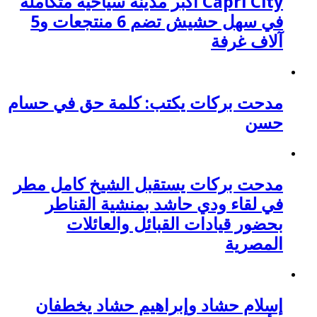
Capri City أكبر مدينة سياحية متكاملة
في سهل حشيش تضم 6 منتجعات و5
آلاف غرفة
مدحت بركات يكتب: كلمة حق في حسام
حسن
مدحت بركات يستقبل الشيخ كامل مطر
في لقاء ودي حاشد بمنشية القناطر
بحضور قيادات القبائل والعائلات
المصرية
إسلام حشاد وإبراهيم حشاد يخطفان