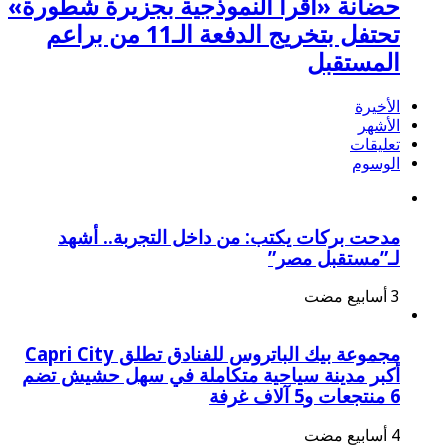
حضانة «اقرأ النموذجية بجزيرة شطورة»
تحتفل بتخريج الدفعة الـ11 من براعم
المستقبل
الأخيرة
الأشهر
تعليقات
الوسوم
مدحت بركات يكتب: من داخل التجربة.. أشهد
لـ”مستقبل مصر”
مجموعة بيك الباتروس للفنادق تطلق Capri City
أكبر مدينة سياحية متكاملة في سهل حشيش تضم
6 منتجعات و5 آلاف غرفة