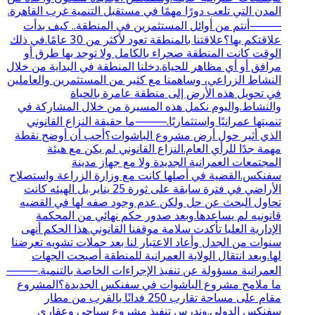
المدن التي تلعب دورًا مهمًا في مستقبل التنمية غرب القاهرة.
⸻أنتم من أوائل المستثمرين في المنطقة.. كيف بدأت
علاقتكم بها؟علاقتنا بالمنطقة تعود لأكثر من 30 عامًا.في ذلك
الوقت كانت المنطقة صحراء بالكامل ولا توجد بها طرق أو
مرافق أو أي مظاهر للحياة.دخلنا المنطقة في البداية من خلال
النشاط الزراعي، وساهمنا مع كثير من المستثمرين والعاملين
في تحويل هذه الأرض إلى منطقة عامرة بالحياة
والنشاط.واليوم نكمل هذه المسيرة من خلال المشاركة في
تنميتها عمرانيًا واستثماريًا.⸻ما حقيقة النزاع القانوني
الذي أثير حول أرض مشروع الباشوات؟أحب أن أوضح نقطة
مهمة جدًا للرأي العام.النزاع القانوني لم يكن مع هيئة
المجتمعات العمرانية الجديدة ولا مع جهاز مدينة
سفنكس.القضية في أصلها كانت مع وزارة الزراعة واستصلاح
الأراضي في فترة سابقة على ثورة 25 يناير.بل الهيئه كانت
تحاول البحث عن حل ولكن عدم وجود صفه لها في القضيه
قانونيه لم يساعدها.وبعد صدور حكم نهائي من المحكمة
الإدارية العليا تأكدت سلامة موقفنا القانوني.هذا الحكم أنهى
سنوات من الجدل وأعاد الاعتبار لنا بعد حملات تشويه تعرضنا
لها.وبعد انتقال الولاية العمرانية للمنطقة أصبحت الجهات
العمرانية مسؤولة عن تنفيذ الإجراءات الخاصة بالتنمية.⸻
ما ملامح مشروع الباشوات في سفنكس الجديدة؟المشروع
مقام على مساحة تقارب 250 فدانًا بالقرب من مطار
سفنكس الدولي.وندرس تنفيذ مشروع سياحي وعقاري