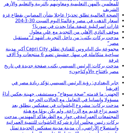
للمعلمين بالمهن التعليمية ومعاونيهم بالتربية والتعليم والأزهر
الشريف
الصحة العالمية تطلق تحذيرًا عاجلا بشأن المصابين بقطاع غزة
أسعار الذهب في مصر وعالميًا اليوم السبت 30-3-204
غارات إسرائيلية عنيفة..ماذا يحدث في سوريا؟
موقف النادي الأهلي من التجديد مع علي معلول
مدحت بركات يكتب: من داخل التجربة.. أشهد لـ”مستقبل
مصر”
مجموعة بيك الباتروس للفنادق تطلق Capri City أكبر مدينة
سياحية متكاملة في سهل حشيش تضم 6 منتجعات و5 آلاف
غرفة
مدحت بركات: الرئيس السيسي يكتب صفحة جديدة في تاريخ
مصر بافتتاح «الأوكتاجون»
جابر البغدادي: رؤية الرئيس السيسي تؤكد ريادة مصر في
إفريقيا
الجهني: ما قدمته “صحة سوهاج” ومستشفى جهينة يعكس أداءً
مسؤولا وإنسانيا في التعامل مع الحالات الحرجة
مدحت بركات: مشروع الباشوات في سفنكس ينطلق بعد
حسم نزاع قديم مع الزراعة.. ولم يكن يومًا مع هيئة
المجتمعات العمرانيةفي حوار مع الطريقأكد المهندس مدحت
بركات رئيس مجلس إدارة شركة الباشوات للتنمية العمرانية
واستصلاح الأراضي، أن مدينة مدينة سفنكس الجديدة تمثل