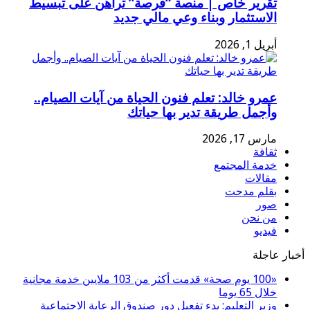
تقرير خاص | منصة “فرصة” تراهن على تبسيط
الاستثمار وبناء وعي مالي جديد
أبريل 1, 2026
عمرو خالد: تعلم فنون الحياة من آيات الصيام..
وأجمل طريقة تدير بها حياتك
مارس 17, 2026
ثقافة
خدمة المجتمع
مقالات
بقلم مدحت
صور
من نحن
فيديو
أخبار عاجلة
«100 يوم صحة» قدمت أكثر من 103 ملايين خدمة مجانية
خلال 65 يوما
وزير التعليم: بدء تفعيل دور صندوق الرعاية الاجتماعية