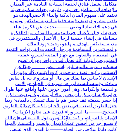
متكامل يشمل فنادق لخدمة السياحة القادمة عبر المطار،
بالإضافة إلى مناطق خدمية وإدارية ووحدات سكنية حديثة
تعتمد على مفهوم المدن الذكية والبناء الأخضر.الهدف هو
تقديم مشروع يضيف قيمة حقيقية لمدينة سفنكس ويسهم
في دعم الاقتصاد الوطني.⸻تحدثت عن فكرة إنشاء
جمعية لرجال الأعمال في المدينة.. ما الهدف منها؟الفكرة
ببساطة هي إنشاء جمعية لرجال الأعمال والمستثمرين في
مدينة سفنكس.الهدف منها هو توحيد جهود الملاك
والمستثمرين للمساهمة في حل التحديات التي تواجه التنمية
في المنطقة، والتعاون مع جهاز المدينة لتسريع عملية
التطوير.في النهاية كلنا نعمل لهدف واحد وهو أن تصبح
سفنكس مدينة عالمية تليق باسم مصر.⸻بعيدًا عن
الاستثمار.. كيف تصف مدحت بركات الإنسان؟أنا مؤمن أن
الإنسان لا يقاس بما يملك من مال أو مشروعات، بل يقاس
بمبادئه وقيمه.بالنسبة لي أهم شيء في الحياة هو الاسم
والسمعة والكرامة، وهي أمور أحرص عليها وأدافع عنها طوال
حياتي.الإنسان يمكن أن يخسر مالًا أو مشروعًا ويعوضه، لكن
إذا خسر سمعته فقد خسر أهم ما يملك.تمسكي بالمبادئ ربما
جعل الطريق أصعب في بعض الأحيان، لكنه كان دائمًا الطريق
الصحيح.⸻ما السر وراء قدرتك على تجاوز الأزمات؟
الإيمان بالله والصبر.كنت دائمًا أؤمن بقول الله تعالى:«إن الله
لا يضيع أجر من أحسن عملاً».الإيمان والصبر والتمسك بالمبدأ
كانت دائمًا سلاحي في الحياة.⸻ما الهدف الذي تسعى