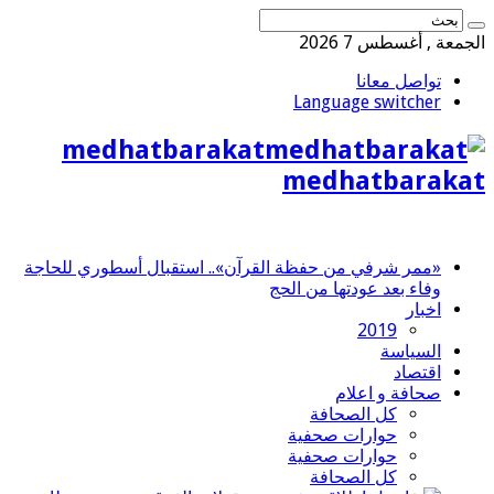
الجمعة , أغسطس 7 2026
تواصل معانا
Language switcher
medhatbarakat
medhatbarakat
«ممر شرفي من حفظة القرآن».. استقبال أسطوري للحاجة
وفاء بعد عودتها من الحج
اخبار
2019
السياسة
اقتصاد
صحافة و اعلام
كل الصحافة
حوارات صحفية
حوارات صحفية
كل الصحافة