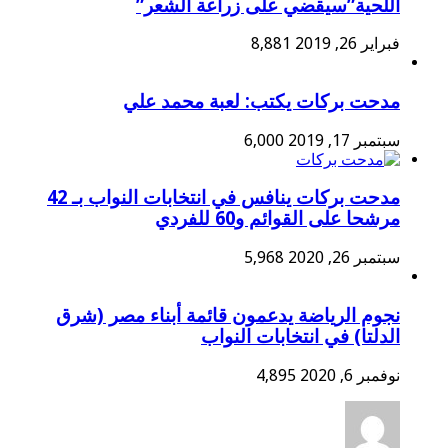
اللحية”سيقضي على زراعة الشعر”
فبراير 26, 2019
8,881
مدحت بركات يكتب: لعبة محمد علي
سبتمبر 17, 2019
6,000
مدحت بركات ينافس في انتخابات النواب بـ 42
مرشحا على القوائم و60 للفردي
سبتمبر 26, 2020
5,968
نجوم الرياضة يدعمون قائمة أبناء مصر (شرق
الدلتا) في انتخابات النواب
نوفمبر 6, 2020
4,895