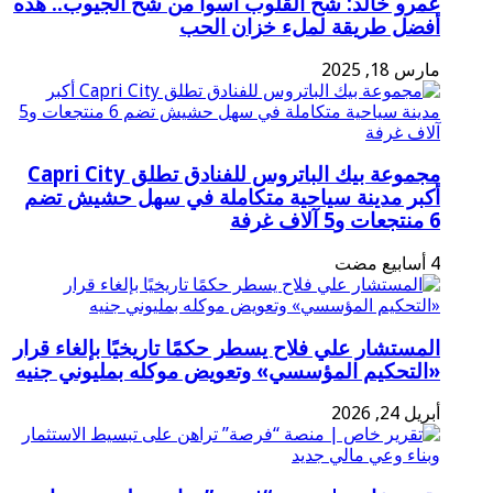
عمرو خالد: شح القلوب أسوأ من شح الجيوب.. هذه
أفضل طريقة لملء خزان الحب
مارس 18, 2025
مجموعة بيك الباتروس للفنادق تطلق Capri City
أكبر مدينة سياحية متكاملة في سهل حشيش تضم
6 منتجعات و5 آلاف غرفة
المستشار علي فلاح يسطر حكمًا تاريخيًا بإلغاء قرار
«التحكيم المؤسسي» وتعويض موكله بمليوني جنيه
أبريل 24, 2026