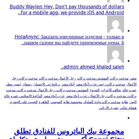
Buddy Waylen: Hey, Don't pay thousands of dollars
for a mobile app, we provide iOS and Android...
HolaAnync: Заказать ювелирные изделия - только в
нашем салоне вы найдете приемлемые цены. Б...
admin: ahmed khaled saleh...
مصر
مدحت بركات
المهندس مدحت بركات
رجل الأعمال مدحت بركات
مدحت بركات رجل
الأعمال
مدحت بركات رئيس حزب أبناء مصر
أبناء مصر
برنامج نبي الإحسان
رمضان
تيسير مطر
عمرو خالد
تحالف الأحزاب
الشيوخ
المهندس مدحت بركات، رجل الأعمال مدحت بركات، مدحت
بركات، مدحت بركات رجل الأعمال، حزب أبناء مصر
حزب أبناء مصر
الداعية الإسلامي عمرو خالد
اليمن
طابة
مدحت بركات وادي الملوك
مؤسسة طابة
السيسي
القاهرة
الحبيب علي الجفري
هشام عناني
بشرى الإرياني
مجموعة بيك الباتروس للفنادق تطلق