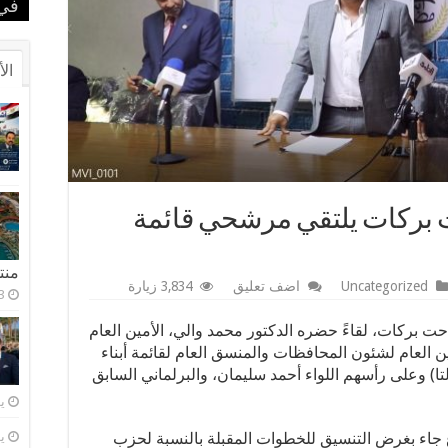
الم
بطل
في 
في 
بحض
الأ
ت بركات يلتقي مرشحي قائمة
منتجعا
Uncategorized
اضف تعليق
3,834 زيارة
 بركات، لقاءً حضره الدكتور محمد والي، الأمين العام
ين العام لشئون المحافظات والمنسق العام لقائمة أبناء
ا) وعلى رأسهم اللواء أحمد سليمان، والبرلماني السابق
يول
 جاء بغرض التنسيق للخطوات المقبلة بالنسبة لحزب
يول