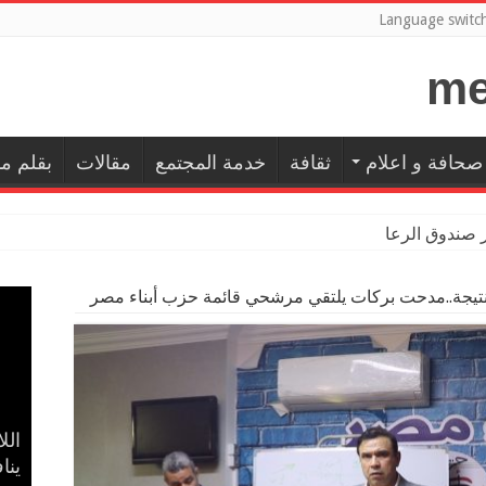
Language switc
صحافة و اعلام
ثقافة
خدمة المجتمع
مقالات
بقلم م
ر صندوق الرعاية الاجتماعية للمعلمين بالمهن التعليمية
نتيجة..مدحت بركات يلتقي مرشحي قائمة حزب أبناء مصر
إسل
بال
حضا
مدح
الل
في 
ينا
الأ