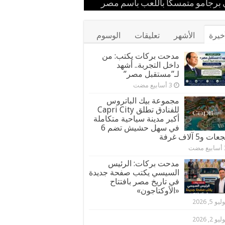
ستقبل
 إيران
مهرجان كان
برجامو متمسكًا باللعب باسم مصر
ور قيادات القبائل والعائلات المصرية
خيرة
الأشهر
تعليقات
الوسوم
مدحت بركات يكتب: من
داخل التجربة.. أشهد
لـ”مستقبل مصر”
مجموعة بيك الباتروس
للفنادق تطلق Capri City
أكبر مدينة سياحية متكاملة
في سهل حشيش تضم 6
ت و5 آلاف غرفة
مدحت بركات: الرئيس
السيسي يكتب صفحة جديدة
في تاريخ مصر بافتتاح
«الأوكتاجون»
يو 5, 2026
يو 2, 2026