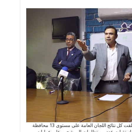
وأكد المستشار لاشين إبراهيم، أن الهيئة تلقت كل نتائج اللجان العامة على مستوى 13 محافظة
كما استقبلت عدد من تظلمات المرشحين على عمليات