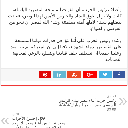
وأضاف رئيس الحزب، أن القوات المسلحة المصرية الباسلة،
كانت ولا تزال طوق النجاة والحارس الأمين لهذا الوطن، فعادت
بفضلهم سيناء لأهلها آمنه مطمئنة وشاء الله لمصر أن تنجو من
الفوضى والضياع.
وشدد رئيس الحزب على أننا نثق في قدرات قواتنا المسلحة
على القصاص لدماء الشهداء، لافتا إلى أن المعركة لم تنتهِ بعد،
وعلينا جميعا أن نصطف خلف قيادتنا ونتسلح بالوعي لمجابهة
التحديات.
السابق
رئيس حزب أبناء مصر يهنئ الرئيس
السيسي بعيد الفطر المبارك￼￼￼
￼ ￼
التالي
خلال إجتماع الأحزاب
المصرية..رئيس أبناء مصر: لا يوجد
إصلاح سياسي في غياب الأمن