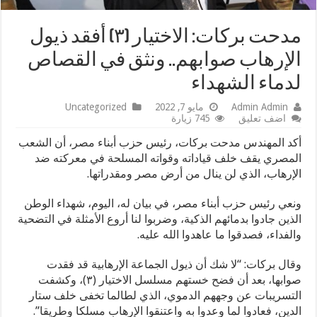
مدحت بركات: الاختيار (٣) أفقد ذيول
الإرهاب صوابهم.. ونثق في القصاص
لدماء الشهداء
Admin Admin
مايو 7, 2022
Uncategorized
اضف تعليق
745 زيارة
أكد المهندس مدحت بركات، رئيس حزب أبناء مصر، أن الشعب
المصري يقف خلف قياداته وقواته المسلحة في معركته ضد
الإرهاب، الذي لن ينال من أرض مصر ومقدراتها.
ونعي رئيس حزب أبناء مصر، في بيان له، اليوم، شهداء الوطن
الذين جادوا بدمائهم الذكية، وضربوا لنا أروع الأمثلة في التضحية
والفداء، فصدقوا ما عاهدوا الله عليه.
وقال بركات: “لا شك أن ذيول الجماعة الإرهابية قد فقدت
صوابها، بعد أن فضح خستهم مسلسل الاختيار (٣)، وكشفت
التسريبات عن وجههم الدموي، الذي لطالما تخفى خلف ستار
الدين، فعادوا لما وعدوا به واعتنقوا الإرهاب مسلكا وطريقا”.