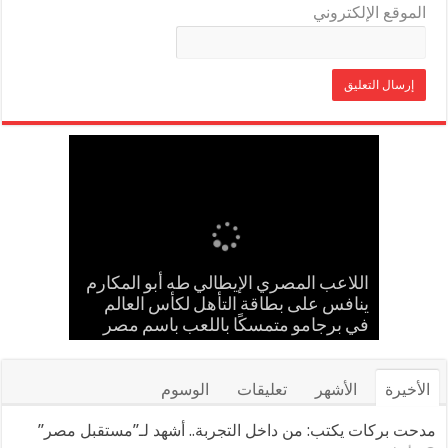
الموقع الإلكتروني
إسلام حشاد وإبراهيم حشاد يخطفان
بالعلم المصري.. طه أبو المكارم يحسم
حضانة «اقرأ النموذجية بجزيرة شطورة»
مدحت بركات يستقبل الشيخ كامل مطر
اللاعب المصري الإيطالي طه أبو المكارم
في لقاء ودي حاشد بمنشية القناطر
تحتفل بتخريج الدفعة الـ11 من براعم
ينافس على بطاقة التأهل لكأس العالم
مواجهته الـ 66 في مسيرته بالتعادل أمام
الأنظار بتصميم عالمي ارتدته سلمى عادل
المستقبل
بطل إيران
في مهرجان كان
في برجامو متمسكًا باللعب باسم مصر
بحضور قيادات القبائل والعائلات المصرية
الأخيرة
الأشهر
تعليقات
الوسوم
مدحت بركات يكتب: من داخل التجربة.. أشهد لـ”مستقبل مصر”