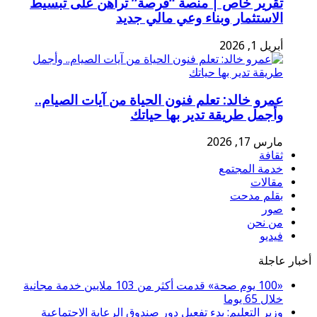
تقرير خاص | منصة “فرصة” تراهن على تبسيط
الاستثمار وبناء وعي مالي جديد
أبريل 1, 2026
عمرو خالد: تعلم فنون الحياة من آيات الصيام..
وأجمل طريقة تدير بها حياتك
مارس 17, 2026
ثقافة
خدمة المجتمع
مقالات
بقلم مدحت
صور
من نحن
فيديو
أخبار عاجلة
«100 يوم صحة» قدمت أكثر من 103 ملايين خدمة مجانية
خلال 65 يوما
وزير التعليم: بدء تفعيل دور صندوق الرعاية الاجتماعية