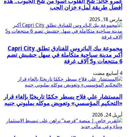
عمرو خالد: شح القلوب أسوأ من شح الجيوب.. هذه
أفضل طريقة لملء خزان الحب
مارس 18, 2025
مجموعة بيك الباتروس للفنادق تطلق Capri City
أكبر مدينة سياحية متكاملة في سهل حشيش تضم
6 منتجعات و5 آلاف غرفة
المستشار علي فلاح يسطر حكمًا تاريخيًا بإلغاء قرار
«التحكيم المؤسسي» وتعويض موكله بمليوني جنيه
أبريل 24, 2026