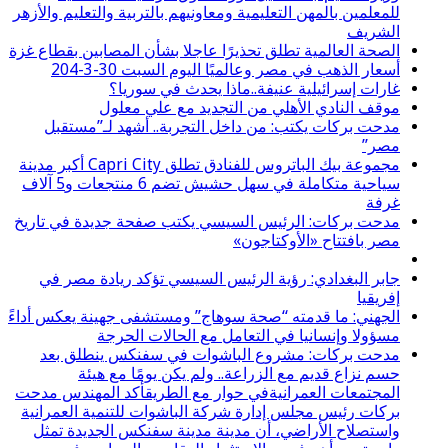
للمعلمين بالمهن التعليمية ومعاونيهم بالتربية والتعليم والأزهر
الشريف
الصحة العالمية تطلق تحذيرًا عاجلا بشأن المصابين بقطاع غزة
أسعار الذهب في مصر وعالميًا اليوم السبت 30-3-204
غارات إسرائيلية عنيفة..ماذا يحدث في سوريا؟
موقف النادي الأهلي من التجديد مع علي معلول
مدحت بركات يكتب: من داخل التجربة.. أشهد لـ”مستقبل
مصر”
مجموعة بيك الباتروس للفنادق تطلق Capri City أكبر مدينة
سياحية متكاملة في سهل حشيش تضم 6 منتجعات و5 آلاف
غرفة
مدحت بركات: الرئيس السيسي يكتب صفحة جديدة في تاريخ
مصر بافتتاح «الأوكتاجون»
جابر البغدادي: رؤية الرئيس السيسي تؤكد ريادة مصر في
إفريقيا
الجهني: ما قدمته “صحة سوهاج” ومستشفى جهينة يعكس أداءً
مسؤولا وإنسانيا في التعامل مع الحالات الحرجة
مدحت بركات: مشروع الباشوات في سفنكس ينطلق بعد
حسم نزاع قديم مع الزراعة.. ولم يكن يومًا مع هيئة
المجتمعات العمرانيةفي حوار مع الطريقأكد المهندس مدحت
بركات رئيس مجلس إدارة شركة الباشوات للتنمية العمرانية
واستصلاح الأراضي، أن مدينة مدينة سفنكس الجديدة تمثل