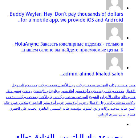
Buddy Waylen: Hey, Don't pay thousands of dollars
for a mobile app, we provide iOS and Android...
HolaAnync: Заказать ювелирные изделия - только в
нашем салоне вы найдете приемлемые цены. Б...
admin: ahmed khaled saleh...
مصر
مدحت بركات
المهندس مدحت بركات
رجل الأعمال مدحت بركات
مدحت بركات رجل
الأعمال
مدحت بركات رئيس حزب أبناء مصر
أبناء مصر
برنامج نبي الإحسان
رمضان
تيسير مطر
عمرو خالد
تحالف الأحزاب
الشيوخ
المهندس مدحت بركات، رجل الأعمال مدحت بركات، مدحت
بركات، مدحت بركات رجل الأعمال، حزب أبناء مصر
حزب أبناء مصر
الداعية الإسلامي عمرو خالد
اليمن
طابة
مدحت بركات وادي الملوك
مؤسسة طابة
السيسي
القاهرة
الحبيب علي الجفري
هشام عناني
بشرى الإرياني
مجموعة بيك الباتروس للفنادق تطلق