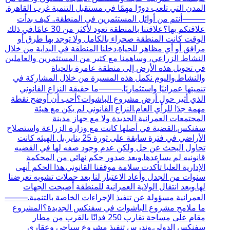
المدن التي تلعب دورًا مهمًا في مستقبل التنمية غرب القاهرة.
⸻أنتم من أوائل المستثمرين في المنطقة.. كيف بدأت
علاقتكم بها؟علاقتنا بالمنطقة تعود لأكثر من 30 عامًا.في ذلك
الوقت كانت المنطقة صحراء بالكامل ولا توجد بها طرق أو
مرافق أو أي مظاهر للحياة.دخلنا المنطقة في البداية من خلال
النشاط الزراعي، وساهمنا مع كثير من المستثمرين والعاملين
في تحويل هذه الأرض إلى منطقة عامرة بالحياة
والنشاط.واليوم نكمل هذه المسيرة من خلال المشاركة في
تنميتها عمرانيًا واستثماريًا.⸻ما حقيقة النزاع القانوني
الذي أثير حول أرض مشروع الباشوات؟أحب أن أوضح نقطة
مهمة جدًا للرأي العام.النزاع القانوني لم يكن مع هيئة
المجتمعات العمرانية الجديدة ولا مع جهاز مدينة
سفنكس.القضية في أصلها كانت مع وزارة الزراعة واستصلاح
الأراضي في فترة سابقة على ثورة 25 يناير.بل الهيئه كانت
تحاول البحث عن حل ولكن عدم وجود صفه لها في القضيه
قانونيه لم يساعدها.وبعد صدور حكم نهائي من المحكمة
الإدارية العليا تأكدت سلامة موقفنا القانوني.هذا الحكم أنهى
سنوات من الجدل وأعاد الاعتبار لنا بعد حملات تشويه تعرضنا
لها.وبعد انتقال الولاية العمرانية للمنطقة أصبحت الجهات
العمرانية مسؤولة عن تنفيذ الإجراءات الخاصة بالتنمية.⸻
ما ملامح مشروع الباشوات في سفنكس الجديدة؟المشروع
مقام على مساحة تقارب 250 فدانًا بالقرب من مطار
سفنكس الدولي.وندرس تنفيذ مشروع سياحي وعقاري