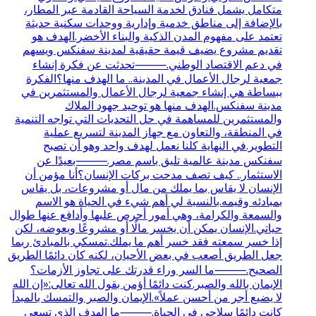
متكامل يشمل فنادق لخدمة السياحة القادمة عبر المطار،
بالإضافة إلى مناطق خدمية وإدارية ووحدات سكنية حديثة
تعتمد على مفهوم المدن الذكية والبناء الأخضر.الهدف هو
تقديم مشروع يضيف قيمة حقيقية لمدينة سفنكس ويسهم
في دعم الاقتصاد الوطني.⸻تحدثت عن فكرة إنشاء
جمعية لرجال الأعمال في المدينة.. ما الهدف منها؟الفكرة
ببساطة هي إنشاء جمعية لرجال الأعمال والمستثمرين في
مدينة سفنكس.الهدف منها هو توحيد جهود الملاك
والمستثمرين للمساهمة في حل التحديات التي تواجه التنمية
في المنطقة، والتعاون مع جهاز المدينة لتسريع عملية
التطوير.في النهاية كلنا نعمل لهدف واحد وهو أن تصبح
سفنكس مدينة عالمية تليق باسم مصر.⸻بعيدًا عن
الاستثمار.. كيف تصف مدحت بركات الإنسان؟أنا مؤمن أن
الإنسان لا يقاس بما يملك من مال أو مشروعات، بل يقاس
بمبادئه وقيمه.بالنسبة لي أهم شيء في الحياة هو الاسم
والسمعة والكرامة، وهي أمور أحرص عليها وأدافع عنها طوال
حياتي.الإنسان يمكن أن يخسر مالًا أو مشروعًا ويعوضه، لكن
إذا خسر سمعته فقد خسر أهم ما يملك.تمسكي بالمبادئ ربما
جعل الطريق أصعب في بعض الأحيان، لكنه كان دائمًا الطريق
الصحيح.⸻ما السر وراء قدرتك على تجاوز الأزمات؟
الإيمان بالله والصبر.كنت دائمًا أؤمن بقول الله تعالى:«إن الله
لا يضيع أجر من أحسن عملاً».الإيمان والصبر والتمسك بالمبدأ
كانت دائمًا سلاحي في الحياة.⸻ما الهدف الذي تسعى