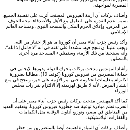
المصرية لمواجهته.
وأضاف بركات أن أزمة الفيروس المستجد أثرت على نفسية الجميع،
بسبب عدم القدرة على التعامل مع الأهل والأصدقاء نتيجة الخوف
من المرض، وإغلاق الحرم المكي والمسجد النبوي، ومساجد العالم
الإسلامي.
وأكد رئيس حزب أبناء مصر أن كورونا ما هو إلا اختبار من الله،
ويجب علينا أن ننجح فيه، مشددا على ثقته في أنه “لا فاعل إلا الله”،
وأنه سينجينا من تلك الأزمة، وستمتليء المساجد مرة أخرى
بالمصلين.
وأشاد المهندس مدحت بركات بتحرك الدولة ودورها الإيجابي في
حماية المصريين من فيروس كورونا (كوفيد 19)، مطالبا بضرورة
الالتزام بتعليمات الحكومة حتى تمر الأزمة على خير، وننجح في منع
انتشار المرض، لأنه لا طريق لهزيمته إلا الالتزام بقرارات مجلس
الوزراء.
كما أكد المهندس مدحت بركات رئيس حزب أبناء مصر على أن
الحزب نظم مبادرة توعية ضد خطورة فيروس كورونا، وتعقيم العديد
من المناطق في مصر، وتوزيع أداوت الوقاية مثل الكمامات
والقفازات البلاستيكية.
وأضاف بركات أن المبادرة اهتمت أيضا بالمتضررين من حظر