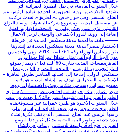
واحدة من أهم فرص الاستثمار العقاري والسياحي في مصر
خلال السنوات القادمة، في ظل الطفرة العمرانية التي
تشهدها البلاد ضمن رؤية الجمهورية الجديدة بقيادة الرئيس عبد
الفتاح السيسي.وفي حوار خاص لـ«الطريق»، تحدث بركات
عن مستقبل المدينة، ومشروع شركة الباشوات، وأبعاد النزاع
القانوني الذي انتهى بحكم نهائي من المحكمة الإدارية العليا،
إضافة إلى رؤيته للدور الاجتماعي والوطني لرجل الأعمال.
⸻بداية.. ما أهمية مدينة سفنكس الجديدة في خريطة
الاستثمار بمصر؟مدينة مدينة سفنكس الجديدة تم إنشاؤها
بقرار مجلس الوزراء رقم 361 لسنة 2018، وهي واحدة من
مدن الجيل الرابع التي تمثل امتدادًا عمرانيًا مهمًا غرب
القاهرة.مساحة المدينة تقارب 60 ألف فدان، وتمتاز بموقع
استراتيجي مهم لقربها من المتحف المصري الكبير ومطار
سفنكس الدولي، إضافة إلى اتصالها المباشر بطريق القاهرة –
الإسكندرية الصحراوي.الهدف من إنشاء المدينة هو إقامة
مجتمع عمراني وسياحي متكامل يجذب الاستثمارات ويوفر
فرص عمل ويدعم حركة السياحة في مصر.⸻كيف ترى
الطفرة العمرانية التي تشهدها مصر حاليًا؟ما يحدث في مصر
خلال السنوات الأخيرة هو طفرة عمرانية غير مسبوقة.هذه
الطفرة جاءت نتيجة رؤية واضحة للقيادة السياسية وعلى
رأسها الرئيس عبد الفتاح السيسي، الذي تبنى فكرة إنشاء
مدن جديدة وتطوير البنية التحتية بشكل كبير.هذا التوسع
العمراني فتح آفاقًا واسعة للاستثمار وساهم في إنشاء
مجتمعات عمرانية حديثة.وسفنكس الجديدة ستكون واحدة من