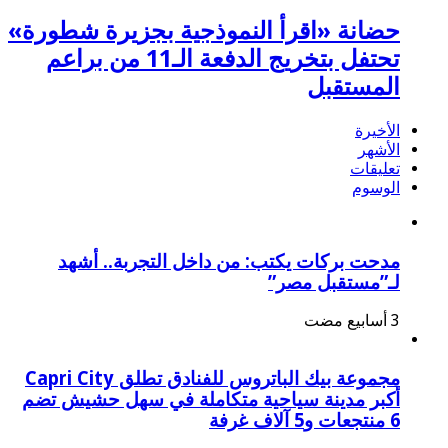
حضانة «اقرأ النموذجية بجزيرة شطورة»
تحتفل بتخريج الدفعة الـ11 من براعم
المستقبل
الأخيرة
الأشهر
تعليقات
الوسوم
مدحت بركات يكتب: من داخل التجربة.. أشهد
لـ”مستقبل مصر”
مجموعة بيك الباتروس للفنادق تطلق Capri City
أكبر مدينة سياحية متكاملة في سهل حشيش تضم
6 منتجعات و5 آلاف غرفة