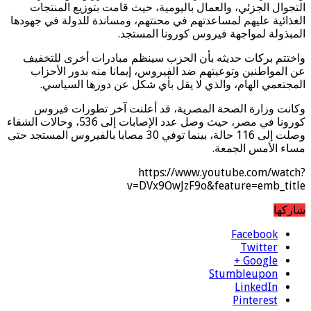
التجوال الجزئي، والعمال باليومية، حيث قامت بتوزيع المنتجات
الغذائية عليهم لمساعدتهم في محنتهم، ومساندة للدولة في جهودها
المبذولة لمواجهة فيروس كورونا المستجد.
واختتم بركات حديثه بأن الحزب سينظم مبادرات أخرى للتخفيف
عن المواطنين وتوعيتهم ضد الفيروس، إيمانا منه بدور الأحزاب
المجتعمي الهام، والذي لا يقل بأي شكل عن دورها السياسي.
وكانت وزارة الصحة المصرية، قد أعلنت آخر تطورات فيروس
كورونا في مصر، حيث وصل عدد الإصابات إلى 536، وحالات الشفاء
وصلت إلى 116 حالة، بينما توفي 30 مصابا بالفيروس المستجد حتى
مساء الأمس الجمعة.
https://www.youtube.com/watch?
v=DVx9OwJzF9o&feature=emb_title
شاركها
Facebook
Twitter
Google +
Stumbleupon
LinkedIn
Pinterest