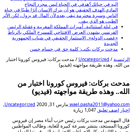
إليه في حياتك؟هدفي في الحياة ليس مجرد النجاح
المادي.الهدف الحقيقي هو أن يترك الإنسان أثرًا طيبًا في حياة
الناس وسيرة محترمة تبقى بعده.لأن المال قد يزول، لكن الأثر
الطيب هو الذي يبقى.
في ليلة استثنائية.. أميرات المملكة المغربية وعقيلة الرئيس
الفرنسي يشهدن العرض الافتتاحي للمسرح الملكي بالرباط
«عصب الدولة».. الاستثمار الحقيقي في شباب الجمهورية
الجديدة
مدحت بركات يكتب: كلمة حق في حسام حسن
الرئيسية
/
Uncategorized
/
مدحت بركات: فيروس كورونا اختبار
من الله.. وهذه طريقة مواجهته (فيديو)
مدحت بركات: فيروس كورونا اختبار من
الله.. وهذه طريقة مواجهته (فيديو)
wael.pasha2011@yahoo.com
مارس 31, 2020
Uncategorized
,
اخبار
اضف تعليق
1,047 زيارة
قال المهندس مدحت بركات رئيس حزب أبناء مصر إن فيروس
كورونا المستجد، ينتشر بسرعة كبيرة للغاية، وطالب المواطنين
بضرورة الالتزام بكل الإجراءات الاحترازية التي قررتها الدولة