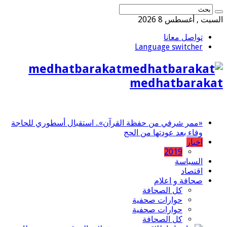
السبت , أغسطس 8 2026
تواصل معانا
Language switcher
medhatbarakat
medhatbarakat
«ممر شرفي من حفظة القرآن».. استقبال أسطوري للحاجة
وفاء بعد عودتها من الحج
اخبار
2019
السياسة
اقتصاد
صحافة و اعلام
كل الصحافة
حوارات صحفية
حوارات صحفية
كل الصحافة