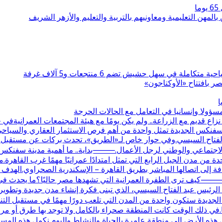
بالمهن التعليمية ومعاونيهم بالتربية والتعليم والأزهر الشريف
 بافتتاح «الأوكتاجون»
ا
ولا وإنسانيا في التعامل مع الحالات الحرجة
قديم مع الزراعة.. ولم يكن يومًا مع هيئة المجتمعات العمرانيةف
نة سفنكس الجديدة تمثل واحدة من أهم فرص الاستثمار العقاري والسيا
 الفتاح السيسي.وفي حوار خاص لـ«الطريق»، تحدث بركات عن مستقبل الم
دور الاجتماعي والوطني لرجل الأعمال.⸻بداية.. ما أهمية مدينة سفنك
 إلى اتصالها المباشر بطريق القاهرة – الإسكندرية الصحراوي.الهدف
كيف ترى الطفرة العمرانية التي تشهدها مصر حاليًا؟ما يحدث في م
رئيس عبد الفتاح السيسي، الذي تبنى فكرة إنشاء مدن جديدة وتطوير الب
جديدة ستكون واحدة من المدن التي تلعب دورًا مهمًا في مستقبل ال
ت علاقتكم بها؟علاقتنا بالمنطقة تعود لأكثر من 30 عامًا.في ذلك الوقت كانت المنطقة صحراء بالكام
 هذه الأرض إلى منطقة عامرة بالحياة والنشاط.واليوم نكمل هذه المس