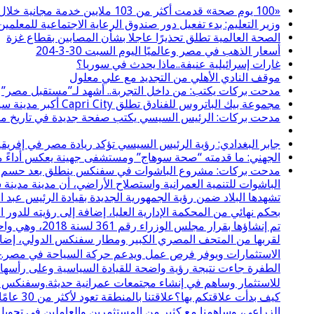
«100 يوم صحة» قدمت أكثر من 103 ملايين خدمة مجانية خلال 65 يوما
وزير التعليم: بدء تفعيل دور صندوق الرعاية الاجتماعية للمعلمين 
الصحة العالمية تطلق تحذيرًا عاجلا بشأن المصابين بقطاع غزة
أسعار الذهب في مصر وعالميًا اليوم السبت 30-3-204
غارات إسرائيلية عنيفة..ماذا يحدث في سوريا؟
موقف النادي الأهلي من التجديد مع علي معلول
مدحت بركات يكتب: من داخل التجربة.. أشهد لـ”مستقبل مصر”
مجموعة بيك الباتروس للفنادق تطلق Capri City أكبر مدينة سياحية متكاملة في سهل حشيش تضم 6 منتجعات و5 آلاف غرفة
مدحت بركات: الرئيس السيسي يكتب صفحة جديدة في تاريخ مصر
جابر البغدادي: رؤية الرئيس السيسي تؤكد ريادة مصر في إفريقي
الجهني: ما قدمته “صحة سوهاج” ومستشفى جهينة يعكس أداءً مسؤ
مدحت بركات: مشروع الباشوات في سفنكس ينطلق بعد حسم نزاع 
الباشوات للتنمية العمرانية واستصلاح الأراضي، أن مدينة مدي
تشهدها البلاد ضمن رؤية الجمهورية الجديدة بقيادة الرئيس عبد
بحكم نهائي من المحكمة الإدارية العليا، إضافة إلى رؤيته لل
لقربها من المتحف المصري الكبير ومطار سفنكس الدولي، إضافة
الاستثمارات ويوفر فرص عمل ويدعم حركة السياحة في مصر.⸻
الطفرة جاءت نتيجة رؤية واضحة للقيادة السياسية وعلى رأسها ال
للاستثمار وساهم في إنشاء مجتمعات عمرانية حديثة.وسفنكس ال
كيف بدأ
الزراعي، وساهمنا مع كثير من المستثمرين والعاملين في تحويل