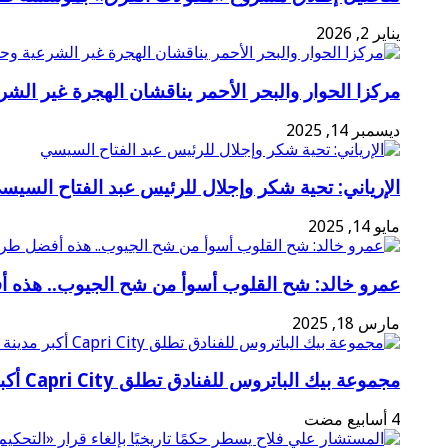
يناير 2, 2026
مركزا الحوار والبحر الأحمر يناقشان الهجرة غير الشر
ديسمبر 14, 2025
الإرياني: تحية شكر وإجلال للرئيس عبد الفتاح السيس
مايو 14, 2025
عمرو خالد: شح القلوب أسوأ من شح الجيوب.. هذه 
مارس 18, 2025
مجموعة بيك الباتروس للفنادق تطلق Capri City أكبر مدينة سياحية متكاملة في سهل حشيش تضم 6 منتجعات و5 آلاف غرفة