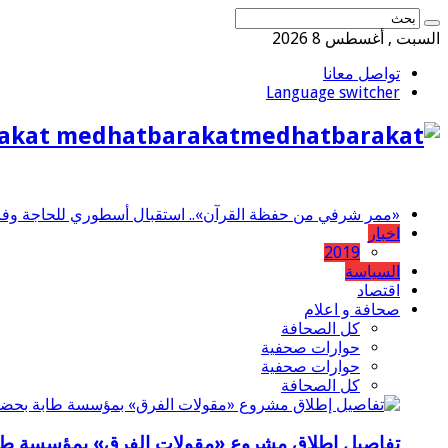
السبت , أغسطس 8 2026
تواصل معانا
Language switcher
akat medhatbarakat
«ممر شرفي من حفظة القرآن».. استقبال أسطوري للحاجة وفاء 
اخبار
2019
السياسة
اقتصاد
صحافة و اعلام
كل الصحافة
حوارات صحفية
حوارات صحفية
كل الصحافة
تفاصيل إطلاق مشروع «مقولات الفرق» بمؤسسة طاب