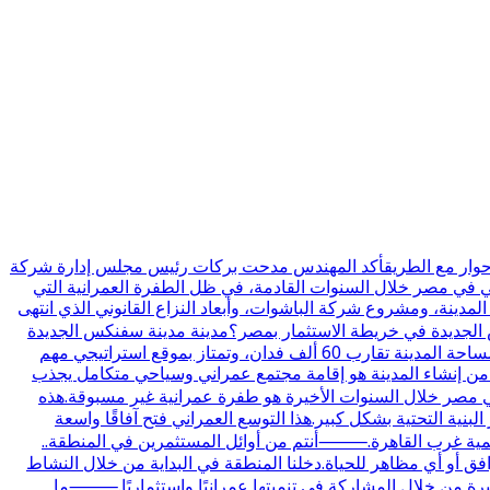
ي حوار مع الطريقأكد المهندس مدحت بركات رئيس مجلس إدارة شركة
حي في مصر خلال السنوات القادمة، في ظل الطفرة العمرانية التي
دينة، ومشروع شركة الباشوات، وأبعاد النزاع القانوني الذي انتهى
س الجديدة في خريطة الاستثمار بمصر؟مدينة مدينة سفنكس الجديدة
تم إنشاؤها بقرار مجلس الوزراء رقم 361 لسنة 2018، وهي واحدة من مدن الجيل الرابع التي تمثل امتدادًا عمرانيًا مهمًا غرب القاهرة.مساحة المدينة تقارب 60 ألف فدان، وتمتاز بموقع استراتيجي مهم
 من إنشاء المدينة هو إقامة مجتمع عمراني وسياحي متكامل يجذب
صر خلال السنوات الأخيرة هو طفرة عمرانية غير مسبوقة.هذه
نية التحتية بشكل كبير.هذا التوسع العمراني فتح آفاقًا واسعة
تنمية غرب القاهرة.⸻أنتم من أوائل المستثمرين في المنطقة..
ل ولا توجد بها طرق أو مرافق أو أي مظاهر للحياة.دخلنا المنطقة في البداية من خلال النشاط
يرة من خلال المشاركة في تنميتها عمرانيًا واستثماريًا.⸻ما