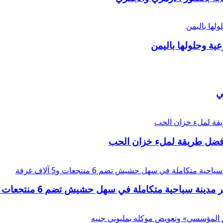
عية وحلولها باليمن
ي
أفضل طريقة لملء خزان الحب