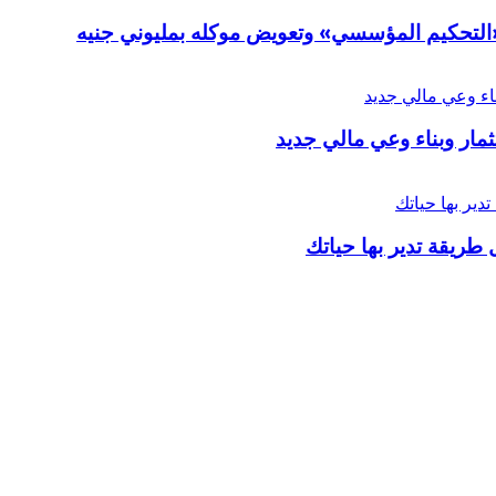
ر «التحكيم المؤسسي» وتعويض موكله بمليوني جنيه
ار وبناء وعي مالي جديد
 طريقة تدير بها حياتك