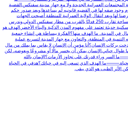
ة المجتمعات العمرانية الجديدة ولا مع جهاز مدينة سفنكس.القضية
.بل الهيئه كانت تحاول البحث عن حل ولكن عدم وجود صفه لها في القضيه قانونيه لم يساعدها.وبعد صدور حكم
ضنا لها.وبعد انتقال الولاية العمرانية للمنطقة أصبحت الجهات
العمرانية مسؤولة عن تنفيذ الإجراءات الخاصة بالتنمية.⸻ما ملامح مشروع الباشوات في سفنكس الجديدة؟المشروع مقام على مساحة تقارب 250 فدانًا بالقرب من مطار سفنكس الدولي.وندرس
ية حديثة تعتمد على مفهوم المدن الذكية والبناء الأخضر.الهدف هو
ي المدينة.. ما الهدف منها؟الفكرة ببساطة هي إنشاء جمعية
لتنمية في المنطقة، والتعاون مع جهاز المدينة لتسريع عملية
ت بركات الإنسان؟أنا مؤمن أن الإنسان لا يقاس بما يملك من مال
 طوال حياتي.الإنسان يمكن أن يخسر مالًا أو مشروعًا ويعوضه، لكن
ما السر وراء قدرتك على تجاوز الأزمات؟الإيمان بالله
 في الحياة.⸻ما الهدف الذي تسعى إليه في حياتك؟هدفي في الحياة
ن الأثر الطيب هو الذي يبقى.