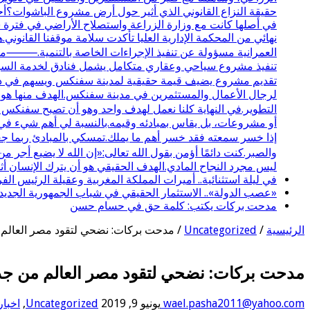
حقيقة النزاع القانوني الذي أثير حول أرض مشروع الباشوات؟أحب
نهائي من المحكمة الإدارية العليا تأكدت سلامة موقفنا القانوني.
تنفيذ مشروع سياحي وعقاري متكامل يشمل فنادق لخدمة السياحة 
تقديم مشروع يضيف قيمة حقيقية لمدينة سفنكس ويسهم في دعم
لرجال الأعمال والمستثمرين في مدينة سفنكس.الهدف منها هو تو
التطوير.في النهاية كلنا نعمل لهدف واحد وهو أن تصبح سفنكس
أو مشروعات، بل يقاس بمبادئه وقيمه.بالنسبة لي أهم شيء في ا
إذا خسر سمعته فقد خسر أهم ما يملك.تمسكي بالمبادئ ربما جع
والصبر.كنت دائمًا أؤمن بقول الله تعالى:«إن الله لا يضيع أج
ليس مجرد النجاح المادي.الهدف الحقيقي هو أن يترك الإنسان أثرً
في ليلة استثنائية.. أميرات المملكة المغربية وعقيلة الرئيس 
«عصب الدولة».. الاستثمار الحقيقي في شباب الجمهورية الجديد
مدحت بركات يكتب: كلمة حق في حسام حسن
الرئيسية
/
Uncategorized
/
مدحت بركات: نضحي لتقود مصر العالم م
مدحت بركات: نضحي لتقود مصر العالم من جدي
wael.pasha2011@yahoo.com
يونيو 9, 2019
Uncategorized
,
اخبار