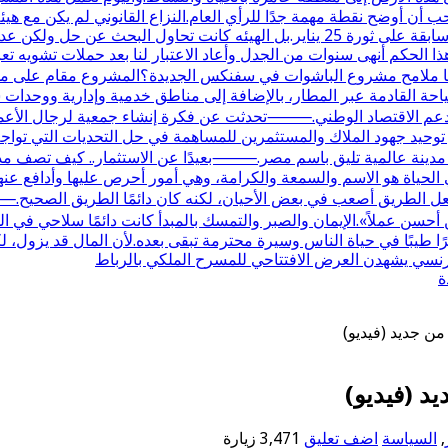
 أن أوضح نقطة مهمة جدًا للرأي العام.النزاع القانوني لم يكن مع هيئ
في أصلها كانت مع وزارة الزراعة واستصلاح الأراضي في فترة سابقة على ثورة 25 يناير
هذا الحكم أنهى سنوات من الجدل وأعاد الاعتبار لنا بعد حملات تشويه تعر
القادمة عبر المطار، بالإضافة إلى مناطق خدمية وإدارية ووحدات سكن
 الاقتصاد الوطني.⸻تحدثت عن فكرة إنشاء جمعية لرجال الأعمال ف
حيد جهود الملاك والمستثمرين للمساهمة في حل التحديات التي تواجه ا
 مدينة عالمية تليق باسم مصر.⸻بعيدًا عن الاستثمار.. كيف تصف مدح
لحياة هو الاسم والسمعة والكرامة، وهي أمور أحرص عليها وأدافع عنها
ل الطريق أصعب في بعض الأحيان، لكنه كان دائمًا الطريق الصحيح.⸻
ر من أحسن عملاً».الإيمان والصبر والتمسك بالمبدأ كانت دائمًا سلاحي
ا طيبًا في حياة الناس وسيرة محترمة تبقى بعده.لأن المال قد يزول، لك
الفرنسي يشهدن العرض الافتتاحي للمسرح الملكي بالرباط
ة
ن جديد (فيديو)
د (فيديو)
,
السياسة
اضف تعليق
3,471 زيارة